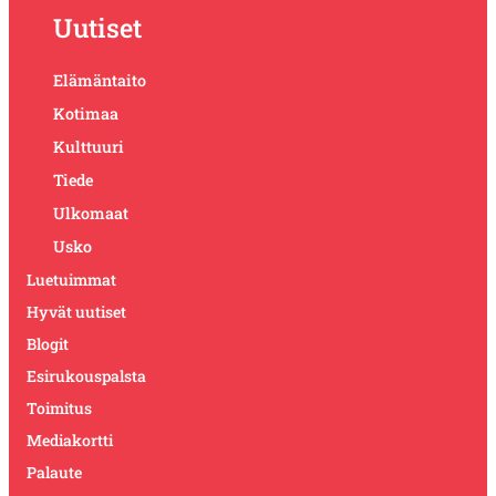
Uutiset
Elämäntaito
Kotimaa
Kulttuuri
Tiede
Ulkomaat
Usko
Luetuimmat
Hyvät uutiset
Blogit
Esirukouspalsta
Toimitus
Mediakortti
Palaute