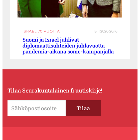
ISRAEL 70 VUOTTA
13.11.2020 20:16
Suomi ja Israel juhlivat
diplomaattisuhteiden juhlavuotta
pandemia-aikana some-kampanjalla
Tilaa Seurakuntalainen.fi uutiskirje!