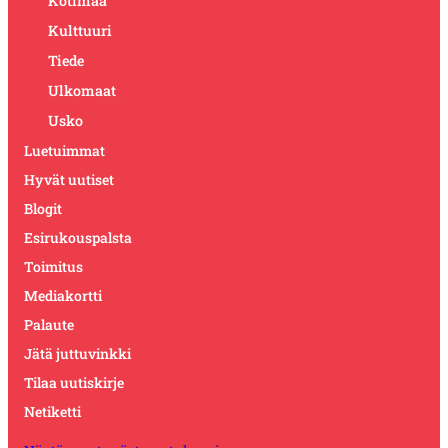
Kotimaa
Kulttuuri
Tiede
Ulkomaat
Usko
Luetuimmat
Hyvät uutiset
Blogit
Esirukouspalsta
Toimitus
Mediakortti
Palaute
Jätä juttuvinkki
Tilaa uutiskirje
Netiketti