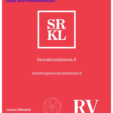
Näytä omat evästeasetukseni
Seurakuntalainen.fi
toimitus@seurakuntalainen.fi