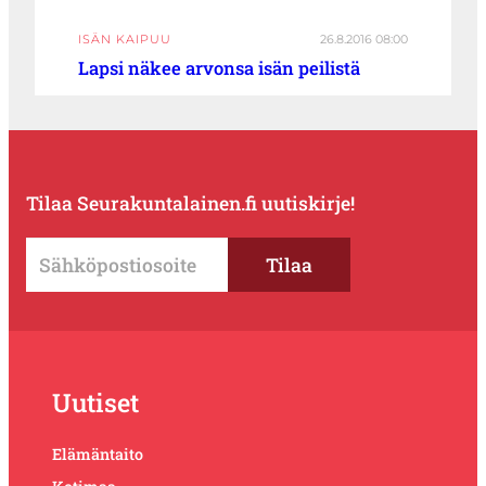
ISÄN KAIPUU
26.8.2016 08:00
Lapsi näkee arvonsa isän peilistä
Tilaa Seurakuntalainen.fi uutiskirje!
Uutiset
Elämäntaito