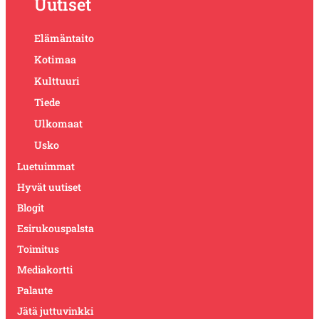
Uutiset
Elämäntaito
Kotimaa
Kulttuuri
Tiede
Ulkomaat
Usko
Luetuimmat
Hyvät uutiset
Blogit
Esirukouspalsta
Toimitus
Mediakortti
Palaute
Jätä juttuvinkki