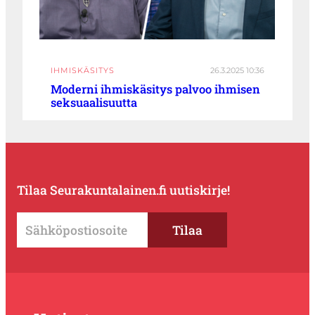
IHMISKÄSITYS
26.3.2025 10:36
Moderni ihmiskäsitys palvoo ihmisen
seksuaalisuutta
Tilaa Seurakuntalainen.fi uutiskirje!