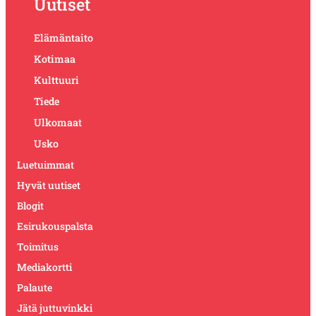
Uutiset
Elämäntaito
Kotimaa
Kulttuuri
Tiede
Ulkomaat
Usko
Luetuimmat
Hyvät uutiset
Blogit
Esirukouspalsta
Toimitus
Mediakortti
Palaute
Jätä juttuvinkki