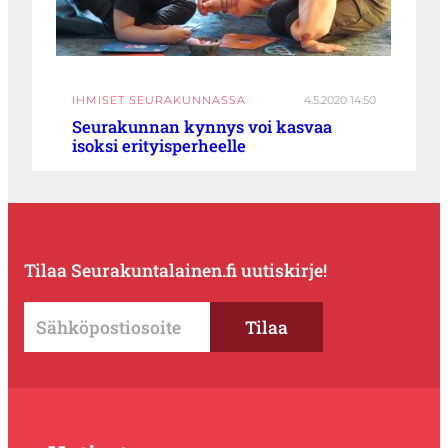
IHMISET SEURAKUNNASSA
4.5.2020 14:50
Seurakunnan kynnys voi kasvaa
isoksi erityisperheelle
Tilaa Seurakuntalainen.fi uutiskirje!