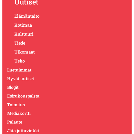
Uutiset
Elämäntaito
Kotimaa
Kulttuuri
Tiede
Ulkomaat
Usko
Luetuimmat
Hyvät uutiset
Blogit
Esirukouspalsta
Toimitus
Mediakortti
Palaute
Jätä juttuvinkki