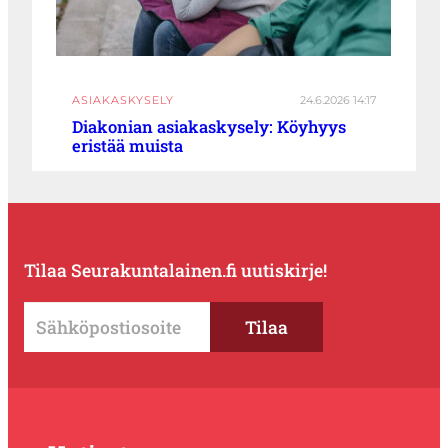
ASIAKASKYSELY
24.6.2026 14:17
Diakonian asiakaskysely: Köyhyys
eristää muista
Tilaa Seurakuntalainen.fi uutiskirje!