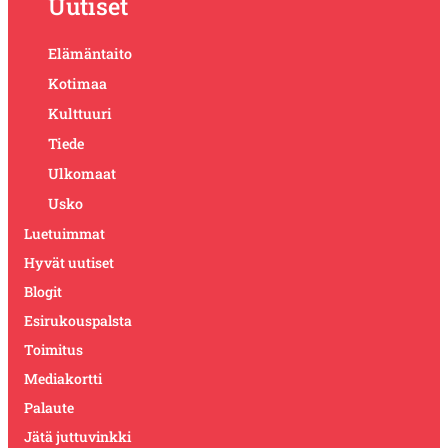
Uutiset
Elämäntaito
Kotimaa
Kulttuuri
Tiede
Ulkomaat
Usko
Luetuimmat
Hyvät uutiset
Blogit
Esirukouspalsta
Toimitus
Mediakortti
Palaute
Jätä juttuvinkki