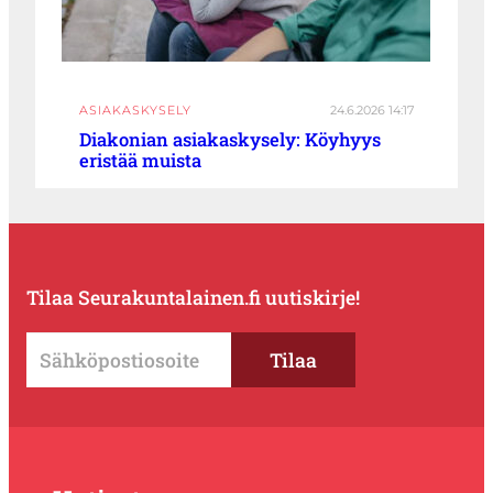
ASIAKASKYSELY
24.6.2026 14:17
Diakonian asiakaskysely: Köyhyys
eristää muista
Tilaa Seurakuntalainen.fi uutiskirje!