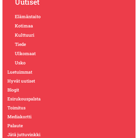
Uutiset
Elämäntaito
Kotimaa
Kulttuuri
Tiede
Ulkomaat
Usko
Luetuimmat
Hyvät uutiset
Blogit
Esirukouspalsta
Toimitus
Mediakortti
Palaute
Jätä juttuvinkki