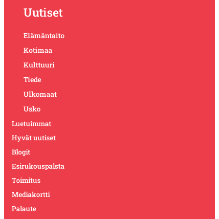
Uutiset
Elämäntaito
Kotimaa
Kulttuuri
Tiede
Ulkomaat
Usko
Luetuimmat
Hyvät uutiset
Blogit
Esirukouspalsta
Toimitus
Mediakortti
Palaute