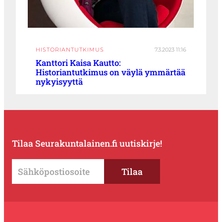
HISTORIANTUTKIMUS
7.3.2023 11:16
Kanttori Kaisa Kautto:
Historiantutkimus on väylä ymmärtää
nykyisyyttä
Tilaa Seurakuntalainen.fi uutiskirje!