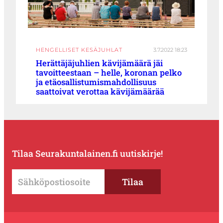
HENGELLISET KESÄJUHLAT
3.7.2022 18:23
Herättäjäjuhlien kävijämäärä jäi
tavoitteestaan – helle, koronan pelko
ja etäosallistumismahdollisuus
saattoivat verottaa kävijämäärää
Tilaa Seurakuntalainen.fi uutiskirje!