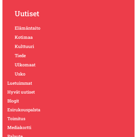
Uutiset
Elämäntaito
Kotimaa
Kulttuuri
Tiede
Ulkomaat
Usko
Luetuimmat
Hyvät uutiset
Blogit
Esirukouspalsta
Toimitus
Mediakortti
Palaute