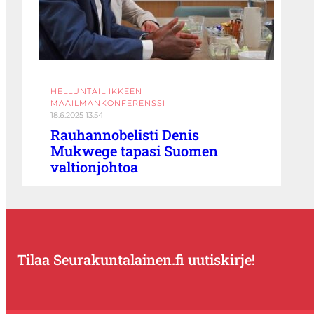
HELLUNTAILIIKKEEN
MAAILMANKONFERENSSI
18.6.2025 13:54
Rauhannobelisti Denis
Mukwege tapasi Suomen
valtionjohtoa
Tilaa Seurakuntalainen.fi uutiskirje!