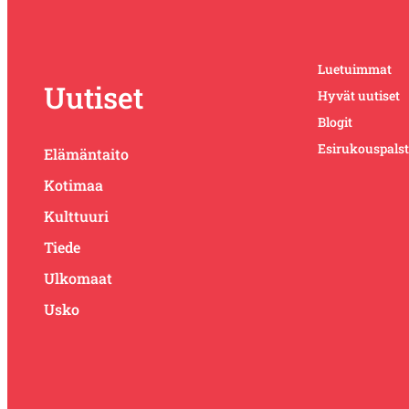
Luetuimmat
Uutiset
Hyvät uutiset
Blogit
Esirukouspals
Elämäntaito
Kotimaa
Kulttuuri
Tiede
Ulkomaat
Usko