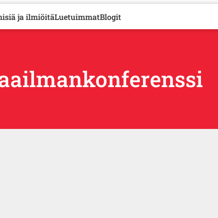
isiä ja ilmiöitä
Luetuimmat
Blogit
Maailmankonferenssi