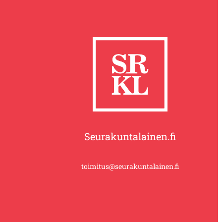
Seurakuntalainen.fi
toimitus@seurakuntalainen.fi