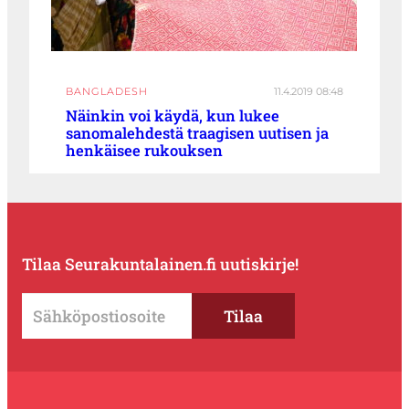
BANGLADESH
11.4.2019 08:48
Näinkin voi käydä, kun lukee
sanomalehdestä traagisen uutisen ja
henkäisee rukouksen
Tilaa Seurakuntalainen.fi uutiskirje!