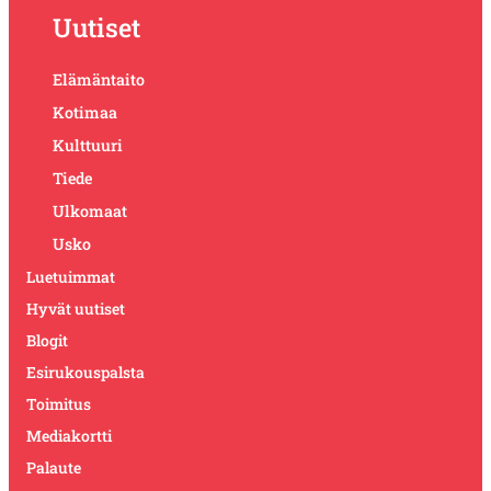
Uutiset
Elämäntaito
Kotimaa
Kulttuuri
Tiede
Ulkomaat
Usko
Luetuimmat
Hyvät uutiset
Blogit
Esirukouspalsta
Toimitus
Mediakortti
Palaute