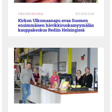
HÄVIKKIRUOKA
18.9.2018 13:48
Kirkon Ulkomaanapu avaa Suomen
ensimmäisen hävikkiruokamyymälän
kauppakeskus Rediin Helsingissä