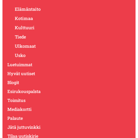
Elämäntaito
Kotimaa
Kulttuuri
Tiede
Ulkomaat
Usko
Luetuimmat
Hyvät uutiset
Blogit
Esirukouspalsta
Toimitus
Mediakortti
Palaute
Jätä juttuvinkki
Tilaa uutiskirje