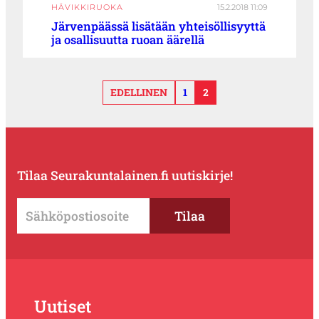
HÄVIKKIRUOKA
15.2.2018 11:09
Järvenpäässä lisätään yhteisöllisyyttä
ja osallisuutta ruoan äärellä
EDELLINEN
1
2
Tilaa Seurakuntalainen.fi uutiskirje!
Uutiset