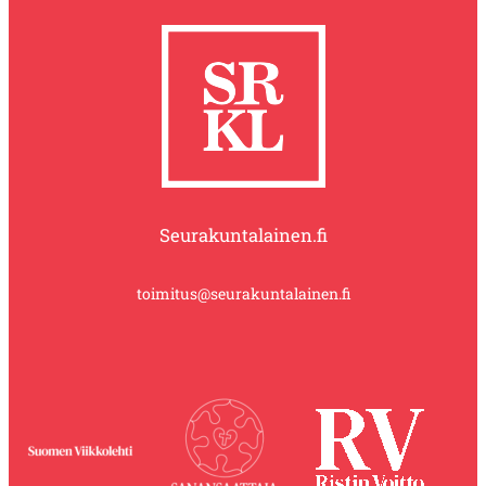
Seurakuntalainen.fi
toimitus@seurakuntalainen.fi