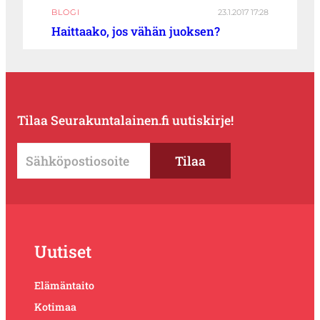
BLOGI
23.1.2017 17:28
Haittaako, jos vähän juoksen?
Tilaa Seurakuntalainen.fi uutiskirje!
Uutiset
Elämäntaito
Kotimaa