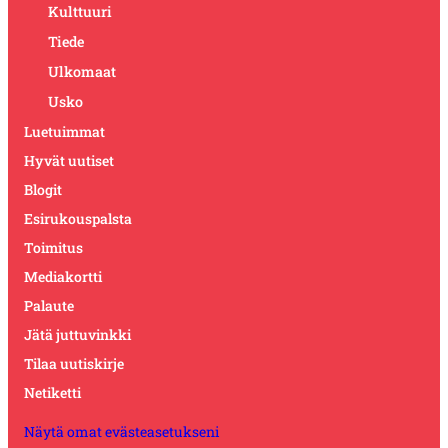
Kulttuuri
Tiede
Ulkomaat
Usko
Luetuimmat
Hyvät uutiset
Blogit
Esirukouspalsta
Toimitus
Mediakortti
Palaute
Jätä juttuvinkki
Tilaa uutiskirje
Netiketti
Näytä omat evästeasetukseni