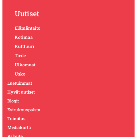
Uutiset
Elämäntaito
Kotimaa
Kulttuuri
Tiede
Ulkomaat
Usko
Luetuimmat
Hyvät uutiset
Blogit
Esirukouspalsta
Toimitus
Mediakortti
Palaute