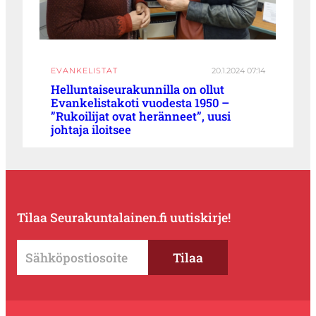
EVANKELISTAT
20.1.2024 07:14
Helluntaiseurakunnilla on ollut
Evankelistakoti vuodesta 1950 –
”Rukoilijat ovat heränneet”, uusi
johtaja iloitsee
Tilaa Seurakuntalainen.fi uutiskirje!