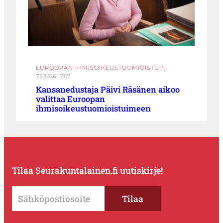
EUROOPAN IHMISOIKEUSTUOMIOISTUIN
7.5.2026 17:07
Kansanedustaja Päivi Räsänen aikoo
valittaa Euroopan
ihmisoikeustuomioistuimeen
Tilaa Seurakuntalainen.fi uutiskirje!