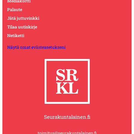
Mediakortti
Palaute
Jätä juttuvinkki
Tilaa uutiskirje
Netiketti
Näytä omat evästeasetukseni
Seurakuntalainen.fi
toimitus@seurakuntalainen.fi