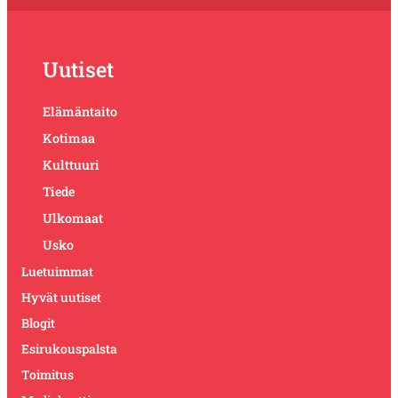
Uutiset
Elämäntaito
Kotimaa
Kulttuuri
Tiede
Ulkomaat
Usko
Luetuimmat
Hyvät uutiset
Blogit
Esirukouspalsta
Toimitus