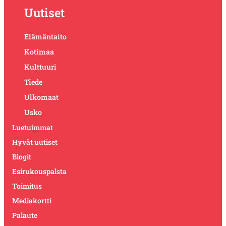
Uutiset
Elämäntaito
Kotimaa
Kulttuuri
Tiede
Ulkomaat
Usko
Luetuimmat
Hyvät uutiset
Blogit
Esirukouspalsta
Toimitus
Mediakortti
Palaute