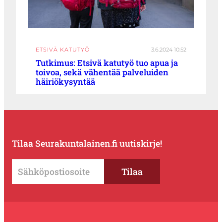
ETSIVÄ KATUTYÖ
3.6.2024 10:52
Tutkimus: Etsivä katutyö tuo apua ja
toivoa, sekä vähentää palveluiden
häiriökysyntää
Tilaa Seurakuntalainen.fi uutiskirje!