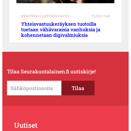
#ENITENYLLÄTTIKÖYHYYS
7.2.2021 11:45
Yhteisvastuukeräyksen tuotoilla
tuetaan vähävaraisia vanhuksia ja
kohennetaan digivalmiuksia
Tilaa Seurakuntalainen.fi uutiskirje!
Uutiset