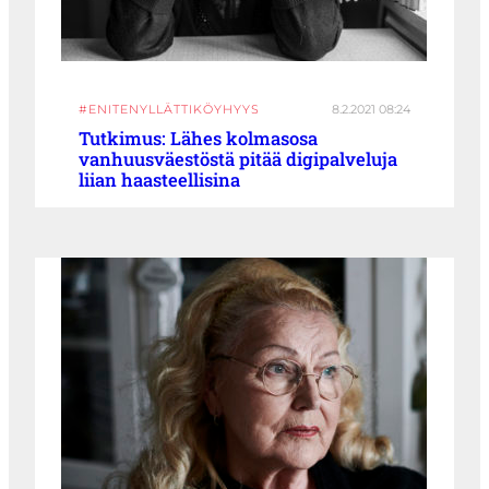
#ENITENYLLÄTTIKÖYHYYS
8.2.2021 08:24
Tutkimus: Lähes kolmasosa
vanhuusväestöstä pitää digipalveluja
liian haasteellisina