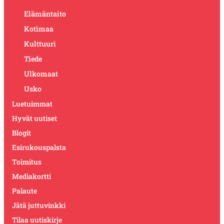
Elämäntaito
Kotimaa
Kulttuuri
Tiede
Ulkomaat
Usko
Luetuimmat
Hyvät uutiset
Blogit
Esirukouspalsta
Toimitus
Mediakortti
Palaute
Jätä juttuvinkki
Tilaa uutiskirje