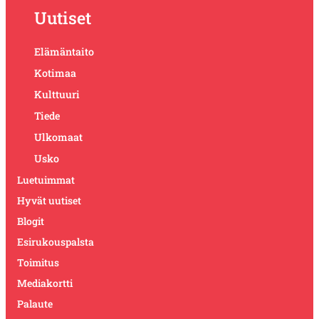
Uutiset
Elämäntaito
Kotimaa
Kulttuuri
Tiede
Ulkomaat
Usko
Luetuimmat
Hyvät uutiset
Blogit
Esirukouspalsta
Toimitus
Mediakortti
Palaute