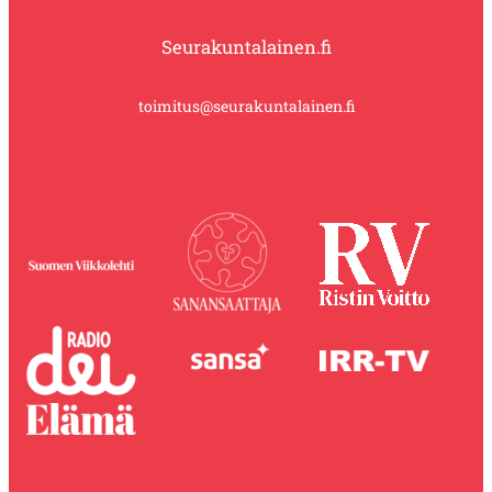
Seurakuntalainen.fi
toimitus@seurakuntalainen.fi