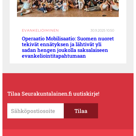
EVANKELIOIMINEN
30.9.2025 10:50
Operaatio Mobilisaatio: Suomen nuoret
tekivät ennätyksen ja lähtivät yli
sadan hengen joukolla saksalaiseen
evankeliointitapahtumaan
Tilaa Seurakuntalainen.fi uutiskirje!