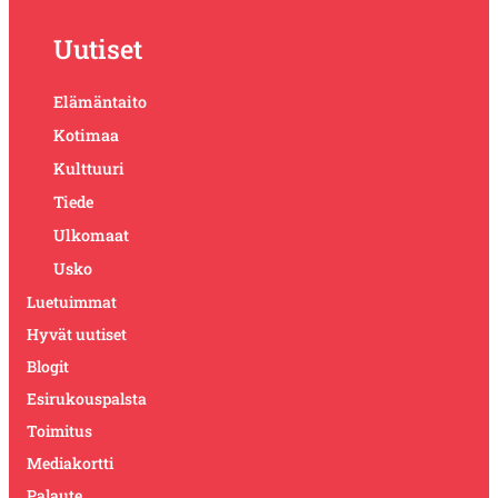
Uutiset
Elämäntaito
Kotimaa
Kulttuuri
Tiede
Ulkomaat
Usko
Luetuimmat
Hyvät uutiset
Blogit
Esirukouspalsta
Toimitus
Mediakortti
Palaute