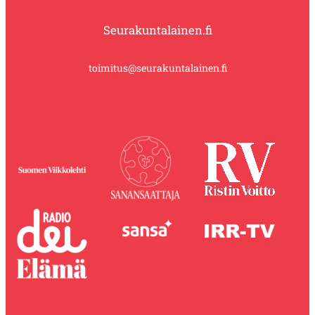
Seurakuntalainen.fi
toimitus@seurakuntalainen.fi