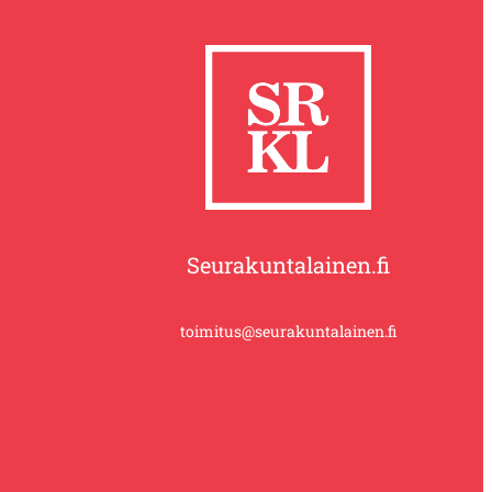
Seurakuntalainen.fi
toimitus@seurakuntalainen.fi