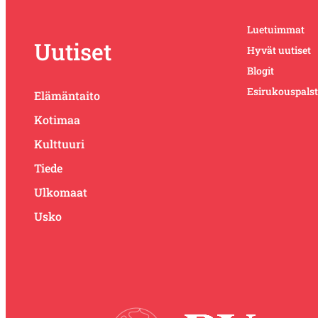
Luetuimmat
Uutiset
Hyvät uutiset
Blogit
Esirukouspals
Elämäntaito
Kotimaa
Kulttuuri
Tiede
Ulkomaat
Usko