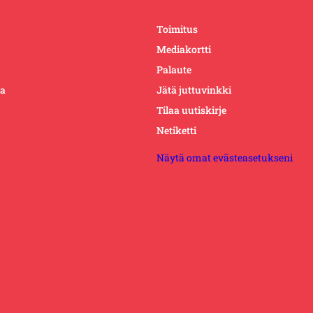
Toimitus
Mediakortti
Palaute
ta
Jätä juttuvinkki
Tilaa uutiskirje
Netiketti
Näytä omat evästeasetukseni