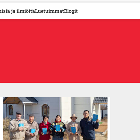
isiä ja ilmiöitä
Luetuimmat
Blogit