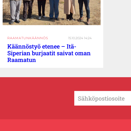
RAAMATUNKÄÄNNÖS
15.10.2024 14:24
Käännöstyö etenee – Itä-
Siperian burjaatit saivat oman
Raamatun