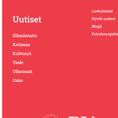
Luetuimmat
Uutiset
Hyvät uutiset
Blogit
Esirukouspals
Elämäntaito
Kotimaa
Kulttuuri
Tiede
Ulkomaat
Usko