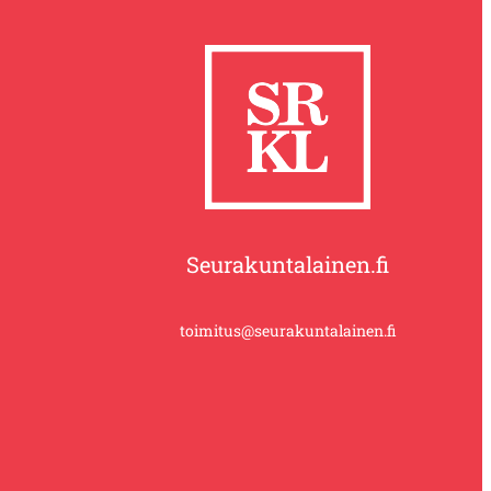
Seurakuntalainen.fi
toimitus@seurakuntalainen.fi