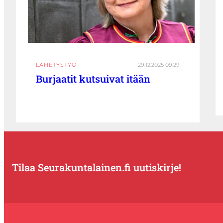
LÄHETYSTYÖ
29.12.2025 09:29
Burjaatit kutsuivat itään
Tilaa Seurakuntalainen.fi uutiskirje!