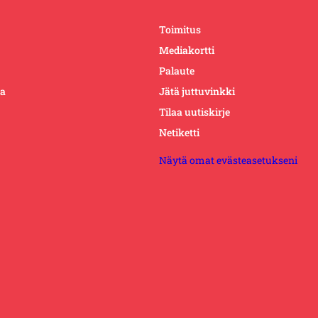
Toimitus
Mediakortti
Palaute
ta
Jätä juttuvinkki
Tilaa uutiskirje
Netiketti
Näytä omat evästeasetukseni