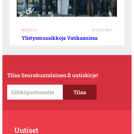
BOCELLI
8.7.2015 08:51
Ylistysmuusikkoja Vatikaanissa
Tilaa Seurakuntalainen.fi uutiskirje!
Uutiset