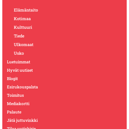
Elämäntaito
Kotimaa
Kulttuuri
Tiede
Ulkomaat
Usko
Luetuimmat
Hyvät uutiset
Blogit
Esirukouspalsta
Toimitus
Mediakortti
Palaute
Jätä juttuvinkki
Tilaa uutiskirje