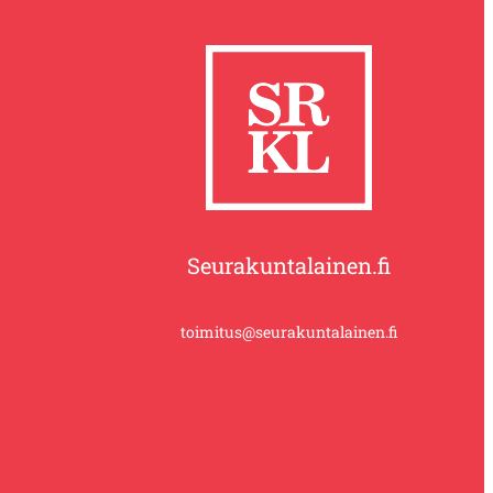
Seurakuntalainen.fi
toimitus@seurakuntalainen.fi