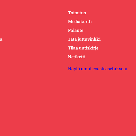
Toimitus
Mediakortti
Palaute
ta
Jätä juttuvinkki
Tilaa uutiskirje
Netiketti
Näytä omat evästeasetukseni