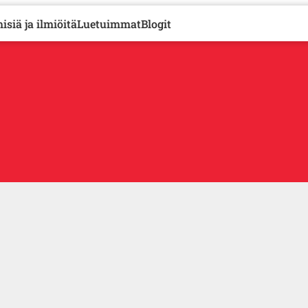
isiä ja ilmiöitä
Luetuimmat
Blogit