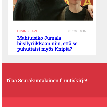
BIISINIKKARI
20.3.2018 01:07
Mahtuisiko Jumala
biisilyriikkaan niin, että se
puhuttaisi myös Knipiä?
Tilaa Seurakuntalainen.fi uutiskirje!