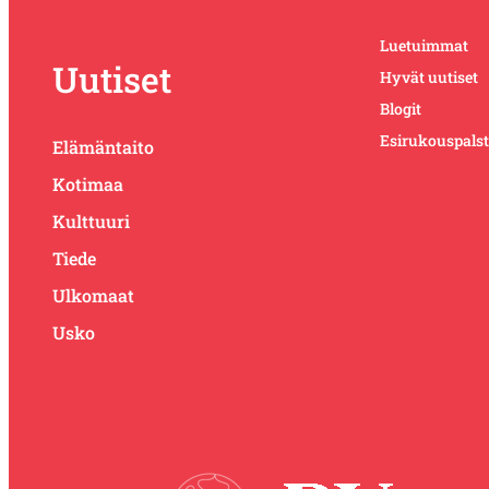
Luetuimmat
Uutiset
Hyvät uutiset
Blogit
Esirukouspals
Elämäntaito
Kotimaa
Kulttuuri
Tiede
Ulkomaat
Usko