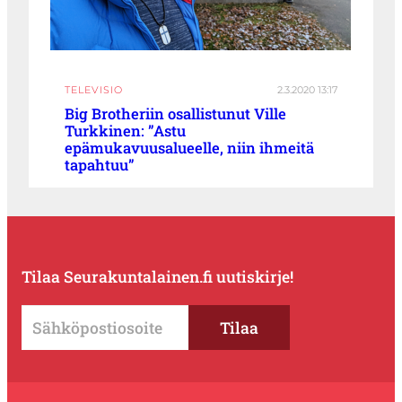
TELEVISIO
2.3.2020 13:17
Big Brotheriin osallistunut Ville
Turkkinen: ”Astu
epämukavuusalueelle, niin ihmeitä
tapahtuu”
Tilaa Seurakuntalainen.fi uutiskirje!