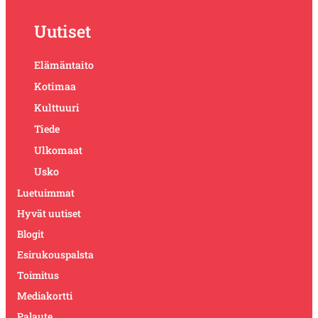
Uutiset
Elämäntaito
Kotimaa
Kulttuuri
Tiede
Ulkomaat
Usko
Luetuimmat
Hyvät uutiset
Blogit
Esirukouspalsta
Toimitus
Mediakortti
Palaute