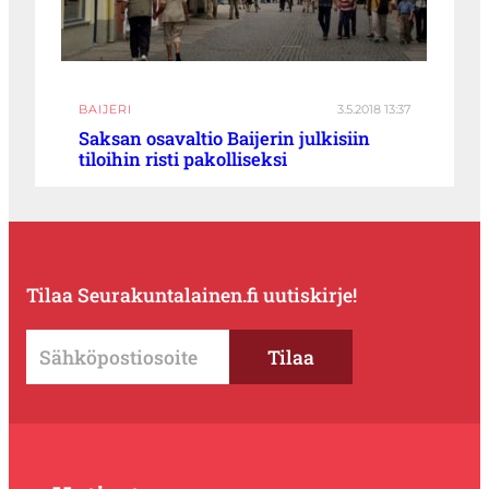
BAIJERI
3.5.2018 13:37
Saksan osavaltio Baijerin julkisiin
tiloihin risti pakolliseksi
Tilaa Seurakuntalainen.fi uutiskirje!