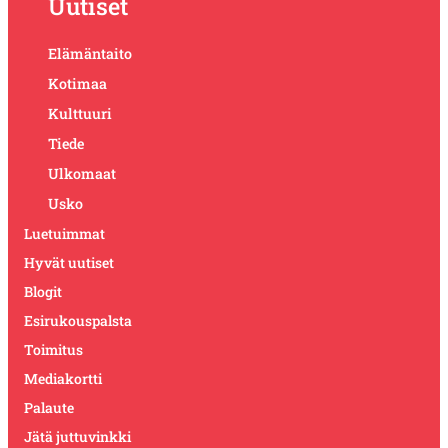
Uutiset
Elämäntaito
Kotimaa
Kulttuuri
Tiede
Ulkomaat
Usko
Luetuimmat
Hyvät uutiset
Blogit
Esirukouspalsta
Toimitus
Mediakortti
Palaute
Jätä juttuvinkki