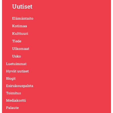
Uutiset
Elämäntaito
Kotimaa
Kulttuuri
Tiede
Ulkomaat
Usko
Luetuimmat
Hyvät uutiset
Blogit
Esirukouspalsta
Toimitus
Mediakortti
Palaute