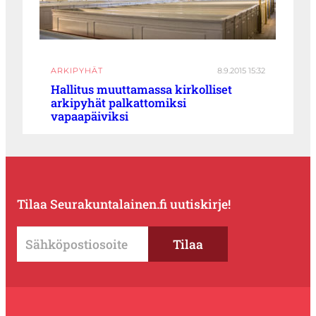
ARKIPYHÄT
8.9.2015 15:32
Hallitus muuttamassa kirkolliset
arkipyhät palkattomiksi
vapaapäiviksi
Tilaa Seurakuntalainen.fi uutiskirje!