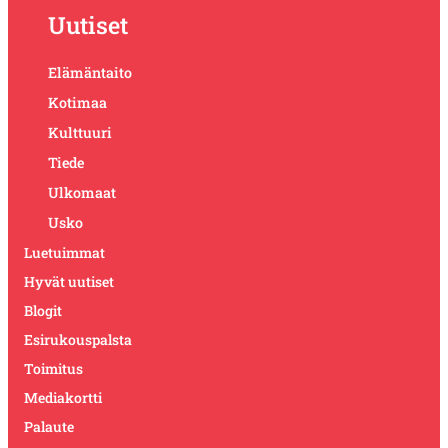
Uutiset
Elämäntaito
Kotimaa
Kulttuuri
Tiede
Ulkomaat
Usko
Luetuimmat
Hyvät uutiset
Blogit
Esirukouspalsta
Toimitus
Mediakortti
Palaute