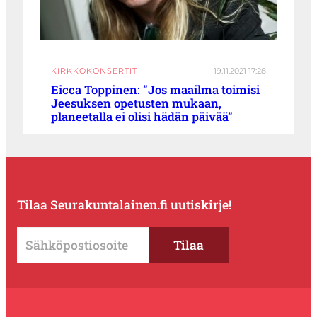
KIRKKOKONSERTIT
19.11.2021 17:28
Eicca Toppinen: ”Jos maailma toimisi
Jeesuksen opetusten mukaan,
planeetalla ei olisi hädän päivää”
Tilaa Seurakuntalainen.fi uutiskirje!