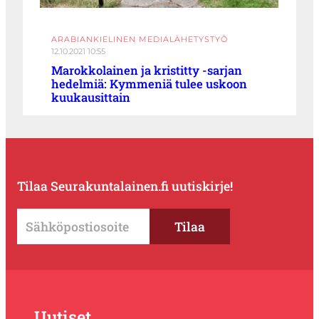
ARABIANKIELINEN MEDIALÄHETYSTYÖ
12.10.2021 10:55
Marokkolainen ja kristitty -sarjan
hedelmiä: Kymmeniä tulee uskoon
kuukausittain
Tilaa Seurakuntalainen.fi uutiskirje!
Uutiset