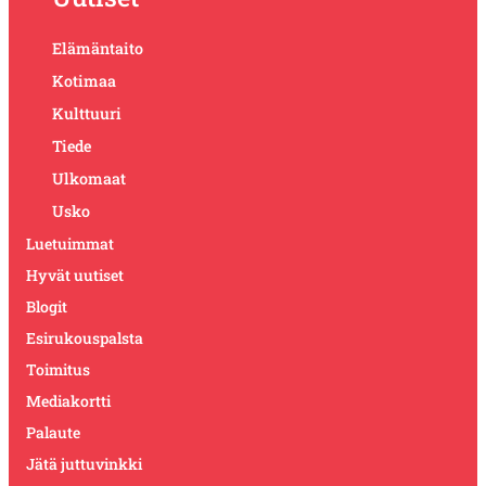
Elämäntaito
Kotimaa
Kulttuuri
Tiede
Ulkomaat
Usko
Luetuimmat
Hyvät uutiset
Blogit
Esirukouspalsta
Toimitus
Mediakortti
Palaute
Jätä juttuvinkki