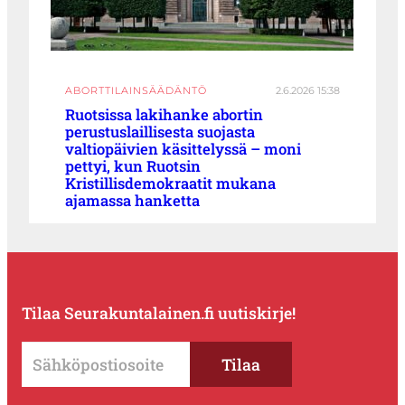
ABORTTILAINSÄÄDÄNTÖ
2.6.2026 15:38
Ruotsissa lakihanke abortin
perustuslaillisesta suojasta
valtiopäivien käsittelyssä – moni
pettyi, kun Ruotsin
Kristillisdemokraatit mukana
ajamassa hanketta
Tilaa Seurakuntalainen.fi uutiskirje!