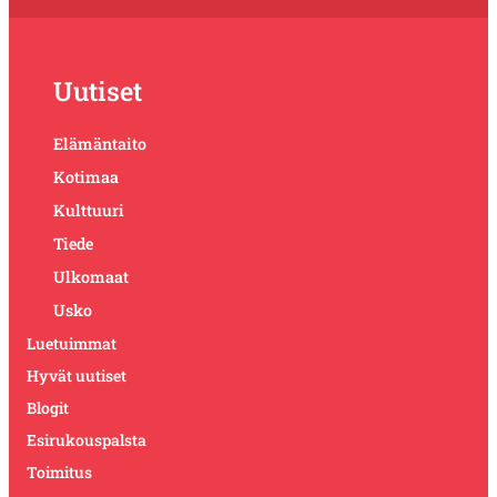
Uutiset
Elämäntaito
Kotimaa
Kulttuuri
Tiede
Ulkomaat
Usko
Luetuimmat
Hyvät uutiset
Blogit
Esirukouspalsta
Toimitus