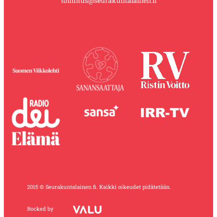
toimitus@seurakuntalainen.fi
2015 © Seurakuntalainen.fi. Kaikki oikeudet pidätetään.
Rocked by