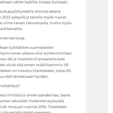
aditaan vähän kaikilta, toteaa Suvisaari.
 sukupuolittuneelta. Korona-aikana
n 2022 syksyllä ja talvella myös nuoret
ee viime talven taloushuolia, mutta myös
ntilannetta.
ennen koronaa.
aan työikäisten suomalaisten
sikymmenen aikana ollut korkeimmillaan
noin 66 ja miehistä 61 prosenttia koki
set olivat sitä ennen maltillisemmin 56
jälkeen on luisuttu tilanteeseen, jossa 20–
suu elämänlaatuaan hyväksi.
 notkahdus?
desta ilmiöstä jo ennen pandemiaa, Jaana
uorten aikuisten mielenterveyssyistä
htivät nousuun vuonna 2016. Toisekseen
t olla entistä ahdistuneempia.