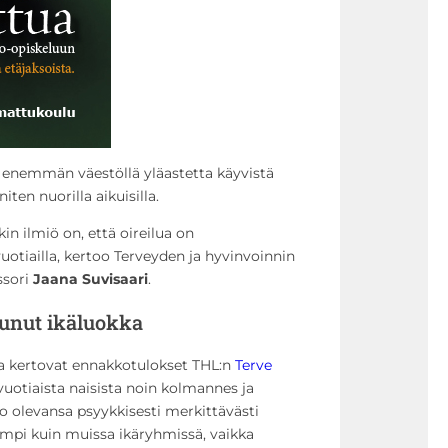
 enemmän väestöllä yläastetta käyvistä
iten nuorilla aikuisilla.
in ilmiö on, että oireilua on
uotiailla, kertoo Terveyden ja hyvinvoinnin
ssori
Jaana Suvisaari
.
tunut ikäluokka
ta kertovat ennakkotulokset THL:n
Terve
vuotiaista naisista noin kolmannes ja
o olevansa psyykkisesti merkittävästi
mpi kuin muissa ikäryhmissä, vaikka