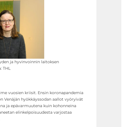
yden ja hyvinvoinnin laitoksen
a: THL
iime vuosien kriisit. Ensin koronapandemia
tten Venäjän hyökkäyssodan aallot vyöryivät
kona ja epävarmuutena kuin kohonneina
aneetan elinkelpoisuudesta varjostaa
.