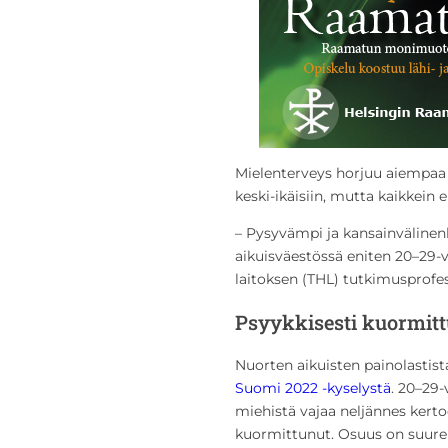
Mielenterveys horjuu aiempaa
keski-ikäisiin, mutta kaikkein en
– Pysyvämpi ja kansainvälinenk
aikuisväestössä eniten 20–29-v
laitoksen (THL) tutkimusprofe
Psyykkisesti kuormit
Nuorten aikuisten painolastis
Suomi 2022 -kyselystä
. 20–29-
miehistä vajaa neljännes kerto
kuormittunut. Osuus on suure