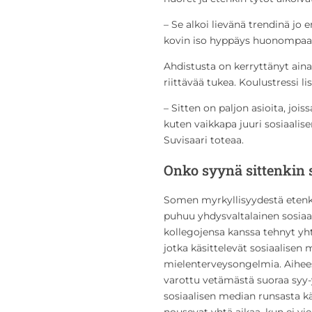
– Se alkoi lievänä trendinä jo
kovin iso hyppäys huonompaa
Ahdistusta on kerryttänyt aina
riittävää tukea. Koulustressi li
– Sitten on paljon asioita, joi
kuten vaikkapa juuri sosiaalis
Suvisaari toteaa.
Onko syynä sittenkin
Somen myrkyllisyydestä etenki
puhuu yhdysvaltalainen sosiaa
kollegojensa kanssa tehnyt yh
jotka käsittelevät sosiaalisen
mielenterveysongelmia. Aihees
varottu vetämästä suoraa syy-yh
sosiaalisen median runsasta k
nousevat yhtä aikaa, kun ei vi