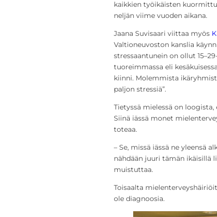
kaikkien työikäisten kuormitt
neljän viime vuoden aikana.
Jaana Suvisaari viittaa myös
K
Valtioneuvoston kanslia käynni
stressaantunein on ollut 15–2
tuoreimmassa eli kesäkuisessa
kiinni. Molemmista ikäryhmist
paljon stressiä”.
Tietyssä mielessä on loogista, et
Siinä iässä monet mielenterve
toteaa.
– Se, missä iässä ne yleensä al
nähdään juuri tämän ikäisillä l
muistuttaa.
Toisaalta mielenterveyshäiriöit
ole diagnoosia.