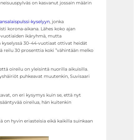
uneisuuspylväs on kasvanut jossain määrin
ansalaispulssi-kyselyyn
, jonka
sti korona-aikana. Lähes koko ajan
9-vuotiaiden ikäryhmä, mutta
 kyselyssä 30–44-vuotiaat ottivat heidät
ä reilu 30 prosenttia koki ”vähintään melko
tä oireilu on yleisintä nuorilla aikuisilla.
yshäiriöt puhkeavat muutenkin, Suvisaari
kavat, on eri kysymys kuin se, että nyt
isääntyvää oireilua, hän kuitenkin
ä on hyvin eriasteisia eikä kaikilla suinkaan