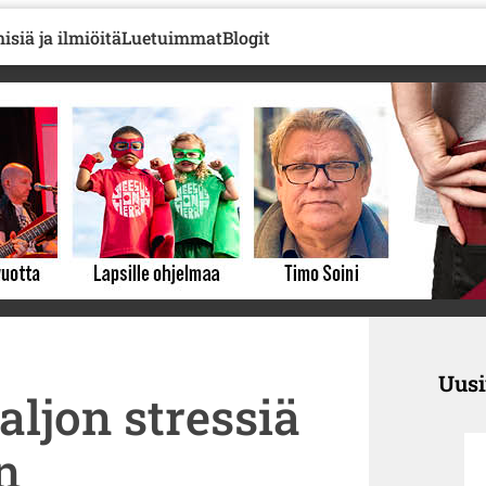
isiä ja ilmiöitä
Luetuimmat
Blogit
Uus
ljon stressiä
n