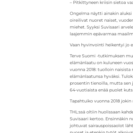
– Pitkittyneen kriisin sietoa va
Ongelma näytti ainakin aluksi
oireilivat nuoret naiset, vuode
miehet. Syyksi Suvisaari arvel
laajemmin epävarmaa maailma
Vaan hyvinvointi heikentyi jo 
Terve Suomi -tutkimuksen muk
elämänlaatu on kuluneen vuo
vuonna 2018: tuolloin naisista 
elämänlaatunsa hyväksi. Tulok
prosentin tienoilla, mutta sen 
64-vuotiaista enää puolet kut
Tapahtuiko vuonna 2018 jokin
THL:ssä oltiin huolissaan kah
Suvisaari kertoo. Ensinnäkin n
johtuvat sairauspoissaolot lä
nuoret ja etenkin tytöt alkoiva