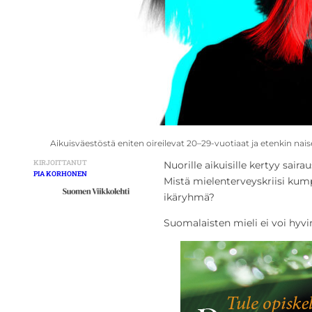
Aikuisväestöstä eniten oireilevat 20–29-vuotiaat ja etenkin nai
KIRJOITTANUT
Nuorille aikuisille kertyy saira
PIA KORHONEN
Mistä mielenterveyskriisi kumpu
ikäryhmä?
Suomalaisten mieli ei voi hyvi