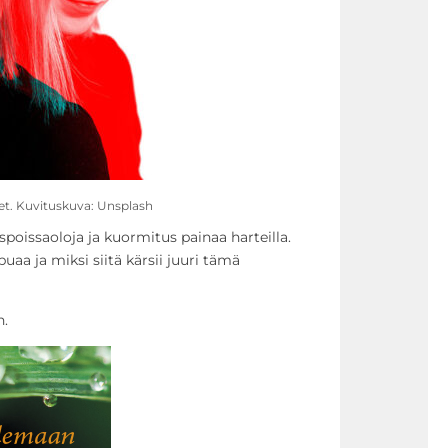
set. Kuvituskuva: Unsplash
uspoissaoloja ja kuormitus painaa harteilla.
aa ja miksi siitä kärsii juuri tämä
n.