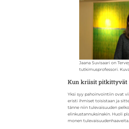
Jaana Suvisaari on Terve
tutkimusprofessori. Kuv
Kun kriisit pitkittyvät
Yksi syy pahoinvointiin ovat v
eristi ihmiset toisistaan ja si
tänne niin tulevaisuuden pel
elinkustannuksinakin. Huoli pl
monen tulevaisuudenhaaveita