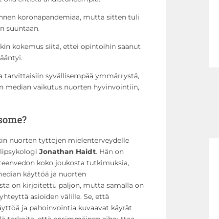
 ennen koronapandemiaa, mutta sitten tuli
n suuntaan.
kin kokemus siitä, ettei opintoihin saanut
sääntyi.
ssa tarvittaisiin syvällisempää ymmärrystä,
en median vaikutus nuorten hyvinvointiin,
 some?
n nuorten tyttöjen mielenterveydelle
lipsykologi
Jonathan Haidt
. Hän on
teenvedon koko joukosta tutkimuksia,
 median käyttöä ja nuorten
ta on kirjoitettu paljon, mutta samalla on
teyttä asioiden välille. Se, että
äyttöä ja pahoinvointia kuvaavat käyrät
elä tarkoita, että ensimmäinen aiheuttaa