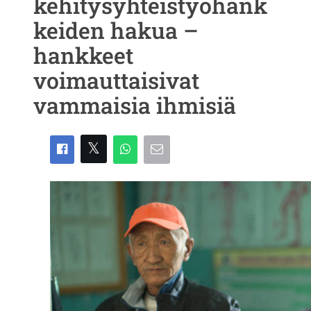
kehitysyhteistyöhank
keiden hakua –
hankkeet
voimauttaisivat
vammaisia ihmisiä