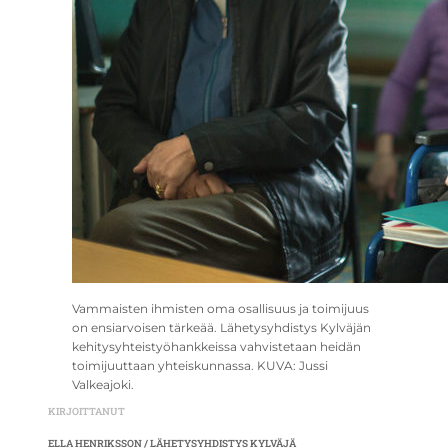
Vammaisten ihmisten oma osallisuus ja toimijuus
on ensiarvoisen tärkeää. Lähetysyhdistys Kylväjän
kehitysyhteistyöhankkeissa vahvistetaan heidän
toimijuuttaan yhteiskunnassa. KUVA: Jussi
Valkeajoki.
KIRJOITTANUT
ELLA HENRIKSSON / LÄHETYSYHDISTYS KYLVÄJÄ