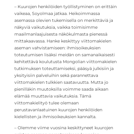
– Kuurojen henkilöiden työllistyminen on erittäin
vaikeaa, Soyolmaa jatkaa. Heikoimmassa
asemassa olevien tukemisella on merkittäviä ja
näkyviä vaikutuksia, vaikka toimisimme
maailmanlaajuisesta näkökulmasta pienessä
mittakaavassa. Hanke keskittyy viittomakielen
aseman vahvistamiseen: ihmisoikeuksien
toteutumisen lisäksi meidän on samanaikaisesti
kehitettävä koulutusta Mongolian viittomakielen
tutkimuksen toteuttamiseksi, pääsyä julkisiin ja
yksityisiin palveluihin sekä parannettava
viittomakielen tulkkien saatavuutta. Mutta jo
pienilläkin muutoksilla voimme saada aikaan
elämää muuttavia vaikutuksia. Tämä
viittomakielityö tulee olemaan
perustavanlaatuinen kuurojen henkilöiden
kielellisten ja ihmisoikeuksien kannalta.
– Olemme viime vuosina keskittyneet kuurojen