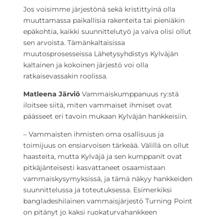
Jos voisimme järjestönä sekä kristittyinä olla
muuttamassa paikallisia rakenteita tai pieniäkin
epäkohtia, kaikki suunnittelutyö ja vaiva olisi ollut
sen arvoista. Tämänkaltaisissa
muutosprosesseissa Lähetysyhdistys Kylväjän
kaltainen ja kokoinen järjestö voi olla
ratkaisevassakin roolissa.
Matleena Järviö
Vammaiskumppanuus ry:stä
iloitsee siitä, miten vammaiset ihmiset ovat
päässeet eri tavoin mukaan Kylväjän hankkeisiin.
– Vammaisten ihmisten oma osallisuus ja
toimijuus on ensiarvoisen tärkeää. Välillä on ollut
haasteita, mutta Kylväjä ja sen kumppanit ovat
pitkäjänteisesti kasvattaneet osaamistaan
vammaiskysymyksissä, ja tämä näkyy hankkeiden
suunnittelussa ja toteutuksessa. Esimerkiksi
bangladeshilainen vammaisjärjestö Turning Point
on pitänyt jo kaksi ruokaturvahankkeen