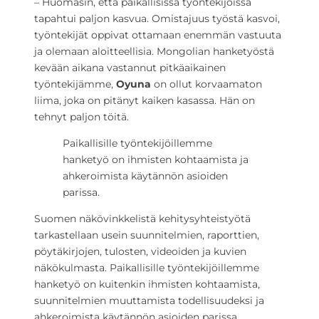
– Huomasin, että paikallisissa työntekijöissä
tapahtui paljon kasvua. Omistajuus työstä kasvoi,
työntekijät oppivat ottamaan enemmän vastuuta
ja olemaan aloitteellisia. Mongolian hanketyöstä
kevään aikana vastannut pitkäaikainen
työntekijämme,
Oyuna
on ollut korvaamaton
liima, joka on pitänyt kaiken kasassa. Hän on
tehnyt paljon töitä.
Paikallisille työntekijöillemme
hanketyö on ihmisten kohtaamista ja
ahkeroimista käytännön asioiden
parissa.
Suomen näkövinkkelistä kehitysyhteistyötä
tarkastellaan usein suunnitelmien, raporttien,
pöytäkirjojen, tulosten, videoiden ja kuvien
näkökulmasta. Paikallisille työntekijöillemme
hanketyö on kuitenkin ihmisten kohtaamista,
suunnitelmien muuttamista todellisuudeksi ja
ahkeroimista käytännön asioiden parissa.