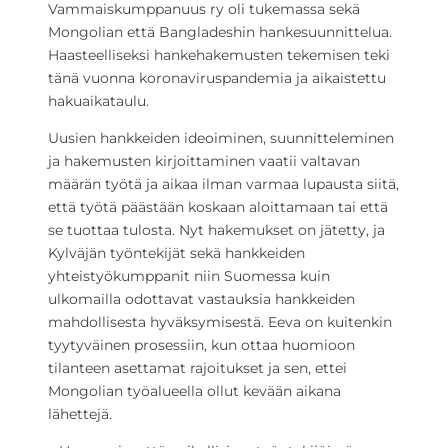
Vammaiskumppanuus ry oli tukemassa sekä
Mongolian että Bangladeshin hankesuunnittelua.
Haasteelliseksi hankehakemusten tekemisen teki
tänä vuonna koronaviruspandemia ja aikaistettu
hakuaikataulu.
Uusien hankkeiden ideoiminen, suunnitteleminen
ja hakemusten kirjoittaminen vaatii valtavan
määrän työtä ja aikaa ilman varmaa lupausta siitä,
että työtä päästään koskaan aloittamaan tai että
se tuottaa tulosta. Nyt hakemukset on jätetty, ja
Kylväjän työntekijät sekä hankkeiden
yhteistyökumppanit niin Suomessa kuin
ulkomailla odottavat vastauksia hankkeiden
mahdollisesta hyväksymisestä. Eeva on kuitenkin
tyytyväinen prosessiin, kun ottaa huomioon
tilanteen asettamat rajoitukset ja sen, ettei
Mongolian työalueella ollut kevään aikana
lähettejä.