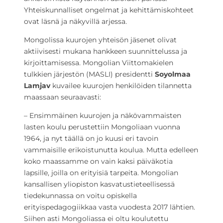
Yhteiskunnalliset ongelmat ja kehittämiskohteet
ovat läsnä ja näkyvillä arjessa.
Mongolissa kuurojen yhteisön jäsenet olivat
aktiivisesti mukana hankkeen suunnittelussa ja
kirjoittamisessa. Mongolian Viittomakielen
tulkkien järjestön (MASLI) presidentti
Soyolmaa
Lamjav
kuvailee kuurojen henkilöiden tilannetta
maassaan seuraavasti:
– Ensimmäinen kuurojen ja näkövammaisten
lasten koulu perustettiin Mongoliaan vuonna
1964, ja nyt täällä on jo kuusi eri tavoin
vammaisille erikoistunutta koulua. Mutta edelleen
koko maassamme on vain kaksi päiväkotia
lapsille, joilla on erityisiä tarpeita. Mongolian
kansallisen yliopiston kasvatustieteellisessä
tiedekunnassa on voitu opiskella
erityispedagogiikkaa vasta vuodesta 2017 lähtien.
Siihen asti Mongoliassa ei oltu koulutettu