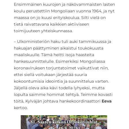
Ensimmäinen kuurojen ja näkövammaisten lasten
koulu perustettiin Mongoliaan vuonna 1964, ja nyt
maassa on jo kuusi erityiskoulua. Silti vielä on
tietä raivattavana kaikkien aktiiviseen
toimijuuteen yhteiskunnassa.
– Ulkoministeriön haku tuli auki tammikuussa ja
hakuajan päättyminen aikaistui toukokuusta
maaliskuulle. Tämä heitti isoja haasteita
hankesuunnittelulle. Esimerkiksi Mongoliassa
koronaviruksen torjuntatoimet vaikuttivat niin,
ettei siellä voitukaan järjestää suuria
kokoontumisia ideointia ja suunnittelua varten.
Jäljellä oleva aika kävi todella lyhyeksi, mutta
lopulta saimme hommat tehtyä. Teimme kovasti
töitä, Kylväjän johtava hankekoordinaattori
Eeva
kertoo.