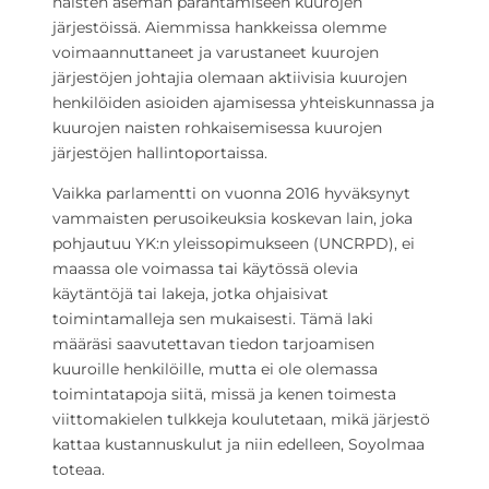
naisten aseman parantamiseen kuurojen
järjestöissä. Aiemmissa hankkeissa olemme
voimaannuttaneet ja varustaneet kuurojen
järjestöjen johtajia olemaan aktiivisia kuurojen
henkilöiden asioiden ajamisessa yhteiskunnassa ja
kuurojen naisten rohkaisemisessa kuurojen
järjestöjen hallintoportaissa.
Vaikka parlamentti on vuonna 2016 hyväksynyt
vammaisten perusoikeuksia koskevan lain, joka
pohjautuu YK:n yleissopimukseen (UNCRPD), ei
maassa ole voimassa tai käytössä olevia
käytäntöjä tai lakeja, jotka ohjaisivat
toimintamalleja sen mukaisesti. Tämä laki
määräsi saavutettavan tiedon tarjoamisen
kuuroille henkilöille, mutta ei ole olemassa
toimintatapoja siitä, missä ja kenen toimesta
viittomakielen tulkkeja koulutetaan, mikä järjestö
kattaa kustannuskulut ja niin edelleen, Soyolmaa
toteaa.