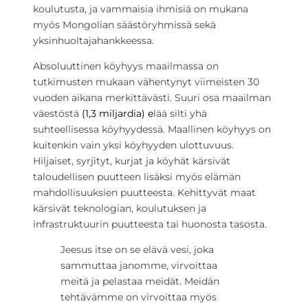
koulutusta, ja vammaisia ihmisiä on mukana
myös Mongolian säästöryhmissä sekä
yksinhuoltajahankkeessa.
Absoluuttinen köyhyys maailmassa on
tutkimusten mukaan vähentynyt viimeisten 30
vuoden aikana merkittävästi. Suuri osa maailman
väestöstä
(
1,3 miljardia
) e
lää silti yhä
suhteellisessa köyhyydessä. Maallinen köyhyys on
kuitenkin vain yksi köyhyyden ulottuvuus.
Hiljaiset, syrjityt, kurjat ja köyhät kärsivät
taloudellisen puutteen lisäksi myös elämän
mahdollisuuksien puutteesta. Kehittyvät maat
kärsivät teknologian, koulutuksen ja
infrastruktuurin puutteesta tai huonosta tasosta.
Jeesus itse on se elävä vesi, joka
sammuttaa janomme, virvoittaa
meitä ja pelastaa meidät. Meidän
tehtävämme on virvoittaa myös