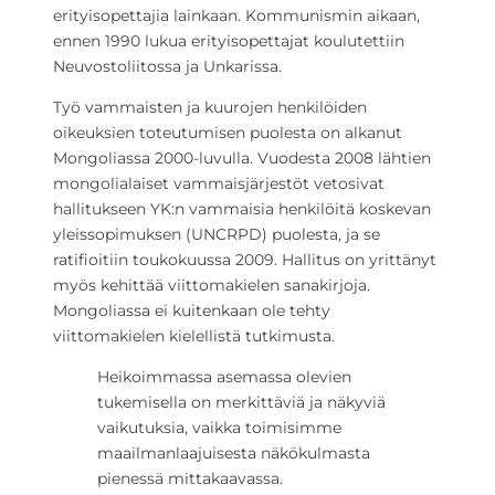
erityisopettajia lainkaan. Kommunismin aikaan,
ennen 1990 lukua erityisopettajat koulutettiin
Neuvostoliitossa ja Unkarissa.
Työ vammaisten ja kuurojen henkilöiden
oikeuksien toteutumisen puolesta on alkanut
Mongoliassa 2000-luvulla. Vuodesta 2008 lähtien
mongolialaiset vammaisjärjestöt vetosivat
hallitukseen YK:n vammaisia henkilöitä koskevan
yleissopimuksen (UNCRPD) puolesta, ja se
ratifioitiin toukokuussa 2009. Hallitus on yrittänyt
myös kehittää viittomakielen sanakirjoja.
Mongoliassa ei kuitenkaan ole tehty
viittomakielen kielellistä tutkimusta.
Heikoimmassa asemassa olevien
tukemisella on merkittäviä ja näkyviä
vaikutuksia, vaikka toimisimme
maailmanlaajuisesta näkökulmasta
pienessä mittakaavassa.