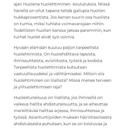
ajan Huolena huolehtiminen -koulutuksia. Niissä
hänellä on ollut tapana tehdä gallupia huolien
hukkaprosentista. Jos kerran suurin osa huolista
on turhia, miksi tuhlata voimavarojaan niihin.
Todellisten huolien kanssa jaksaa paremmin, kun
turhat huolet eivät syö voimia.
Hyvään elämään kuuluu paljon tarpeellista
huolehtimista. On huolehdittava lapsista,
ihmissuhteista, avioliitosta, työstä ja kodista.
Tarpeellista huolehtimista kutsutaan
vastuullisuudeksi ja välittämiseksi. Milloin siis
huolehtiminen on liiallista? Missä menee terveen
ja ylihuolehtimisen raja?
Huolestuneisuus on liiallista, jos ihmisellä on
vaikeus hallita ahdistuneisuutta, ja se aiheuttaa
merkittävää haittaa arjessa, ihmissuhteissa ja
työssä. Asiantuntijoiden mukaan häiriötasoisesta
ahdistuksesta puhutaan, kun se on toistuvaa ja