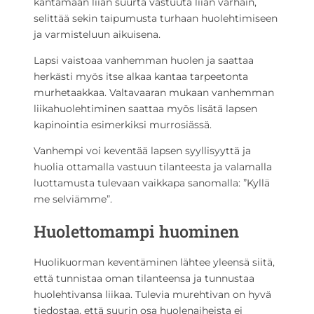
kantamaan liian suurta vastuuta liian varhain,
selittää sekin taipumusta turhaan huolehtimiseen
ja varmisteluun aikuisena.
Lapsi vaistoaa vanhemman huolen ja saattaa
herkästi myös itse alkaa kantaa tarpeetonta
murhetaakkaa. Valtavaaran mukaan vanhemman
liikahuolehtiminen saattaa myös lisätä lapsen
kapinointia esimerkiksi murrosiässä.
Vanhempi voi keventää lapsen syyllisyyttä ja
huolia ottamalla vastuun tilanteesta ja valamalla
luottamusta tulevaan vaikkapa sanomalla: ”Kyllä
me selviämme”.
Huolettomampi huominen
Huolikuorman keventäminen lähtee yleensä siitä,
että tunnistaa oman tilanteensa ja tunnustaa
huolehtivansa liikaa. Tulevia murehtivan on hyvä
tiedostaa, että suurin osa huolenaiheista ei