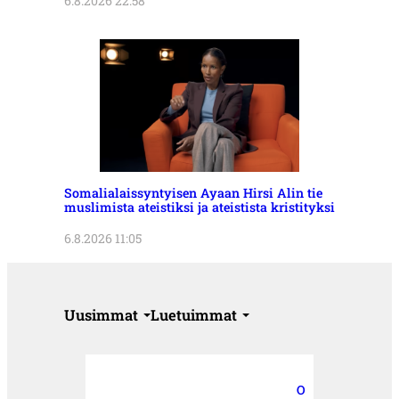
6.8.2026 22:58
Somalialaissyntyisen Ayaan Hirsi Alin tie
muslimista ateistiksi ja ateistista kristityksi
6.8.2026 11:05
Uusimmat
Luetuimmat
O