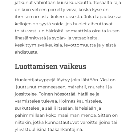
jatkunut vähintään kuusi kuukautta. Toisaalta raja
on kuin veteen piirretty viiva, koska kyse on
ihmisen omasta kokemuksesta. Joka tapauksessa
kellojen on syytä soida, jos huolet aiheuttavat
toistuvasti unihäiriöitä, somaattisia oireita kuten
lihasjännitystä ja sydän- ja vatsaoireita,
keskittymisvaikeuksia, levottomuutta ja yleistä
ahdistusta.
Luottamisen vaikeus
Huolehtijatyyppejä löytyy joka lähtöön. Yksi on
juuttunut menneeseen, märehtii, murehtii ja
jossittelee. Toinen hössöttää, hätäilee ja
varmistelee tulevaa. Kolmas kauhistelee,
surkuttelee ja säälii itseään, läheisiään ja
pahimmillaan koko maailman menoa. Sitten on
niitäkin, jotka kunnostautuvat varoittelijoina tai
ylivastuullisina taakankantajina.