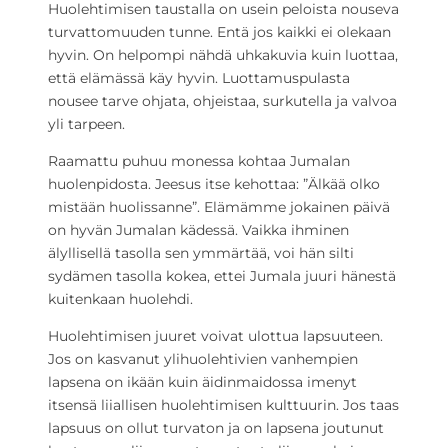
Huolehtimisen taustalla on usein peloista nouseva
turvattomuuden tunne. Entä jos kaikki ei olekaan
hyvin. On helpompi nähdä uhkakuvia kuin luottaa,
että elämässä käy hyvin. Luottamuspulasta
nousee tarve ohjata, ohjeistaa, surkutella ja valvoa
yli tarpeen.
Raamattu puhuu monessa kohtaa Jumalan
huolenpidosta. Jeesus itse kehottaa: ”Älkää olko
mistään huolissanne”. Elämämme jokainen päivä
on hyvän Jumalan kädessä. Vaikka ihminen
älyllisellä tasolla sen ymmärtää, voi hän silti
sydämen tasolla kokea, ettei Jumala juuri hänestä
kuitenkaan huolehdi.
Huolehtimisen juuret voivat ulottua lapsuuteen.
Jos on kasvanut ylihuolehtivien vanhempien
lapsena on ikään kuin äidinmaidossa imenyt
itsensä liiallisen huolehtimisen kulttuurin. Jos taas
lapsuus on ollut turvaton ja on lapsena joutunut