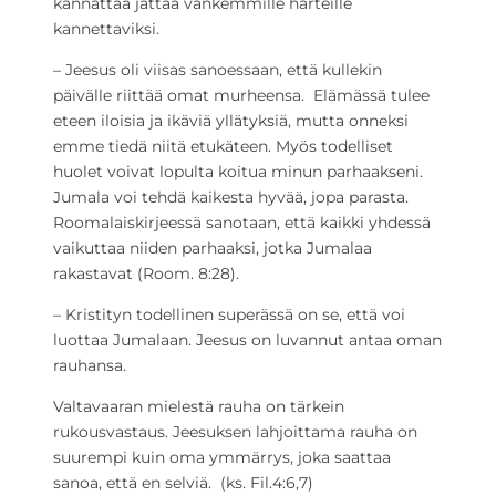
kannattaa jättää vankemmille harteille
kannettaviksi.
– Jeesus oli viisas sanoessaan, että kullekin
päivälle riittää omat murheensa. Elämässä tulee
eteen iloisia ja ikäviä yllätyksiä, mutta onneksi
emme tiedä niitä etukäteen. Myös todelliset
huolet voivat lopulta koitua minun parhaakseni.
Jumala voi tehdä kaikesta hyvää, jopa parasta.
Roomalaiskirjeessä sanotaan, että kaikki yhdessä
vaikuttaa niiden parhaaksi, jotka Jumalaa
rakastavat (Room. 8:28).
– Kristityn todellinen superässä on se, että voi
luottaa Jumalaan. Jeesus on luvannut antaa oman
rauhansa.
Valtavaaran mielestä rauha on tärkein
rukousvastaus. Jeesuksen lahjoittama rauha on
suurempi kuin oma ymmärrys, joka saattaa
sanoa, että en selviä. (ks. Fil.4:6,7)