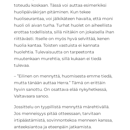
toteudu koskaan. Tässä voi auttaa esimerkiksi
huolipäiväkirjan pitäminen. Kun tekee
huoliseurantaa, voi jälkikäteen havaita, että moni
huoli oli aivan turha. Turhat huolet on aiheellista
erottaa todellisista, sillä niitäkin on jokaisella ihan
riittävästi. Itselle on myös hyvä selvittää, kenen
huolia kantaa. Toisten vastuista ei kannata
huolehtia. Tulevaisuutta on tarpeetonta
muutenkaan murehtia, sillä kukaan ei tiedä
tulevaa.
– ”Eilinen on mennyttä, huomisesta emme tiedä,
mutta tänään auttaa Herra.” Tämä on erittäin
hyvin sanottu. On osattava elää nykyhetkessä,
Valtavaara sanoo.
Jossittelu on tyypillistä mennyttä märehtivällä.
Jos menneisyys pitää otteessaan, tarvitaan
irtipäästämistä, sovinnontekoa menneen kanssa,
anteeksiantoa ja eteenpäin jatkamista.