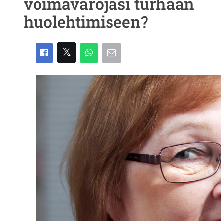
voimavarojasi turhaan
huolehtimiseen?