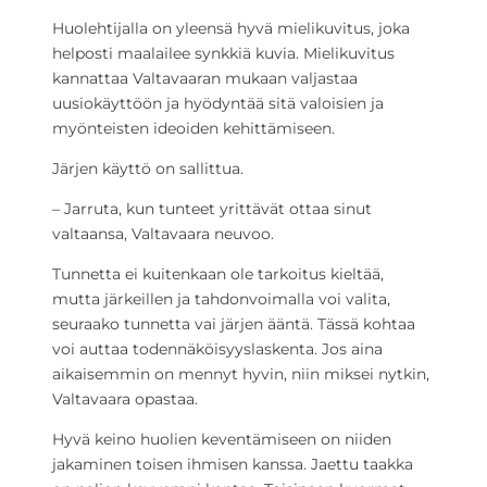
Huolehtijalla on yleensä hyvä mielikuvitus, joka
helposti maalailee synkkiä kuvia. Mielikuvitus
kannattaa Valtavaaran mukaan valjastaa
uusiokäyttöön ja hyödyntää sitä valoisien ja
myönteisten ideoiden kehittämiseen.
Järjen käyttö on sallittua.
– Jarruta, kun tunteet yrittävät ottaa sinut
valtaansa, Valtavaara neuvoo.
Tunnetta ei kuitenkaan ole tarkoitus kieltää,
mutta järkeillen ja tahdonvoimalla voi valita,
seuraako tunnetta vai järjen ääntä. Tässä kohtaa
voi auttaa todennäköisyyslaskenta. Jos aina
aikaisemmin on mennyt hyvin, niin miksei nytkin,
Valtavaara opastaa.
Hyvä keino huolien keventämiseen on niiden
jakaminen toisen ihmisen kanssa. Jaettu taakka