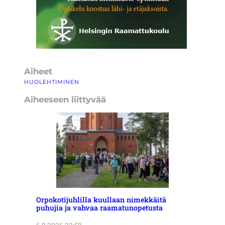
Aiheet
HUOLEHTIMINEN
Aiheeseen liittyvää
Orpokotijuhlilla kuullaan nimekkäitä
puhujia ja vahvaa raamatunopetusta