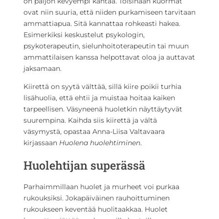
on paljon kevyempi kantaa. Toisinaan kuormat
ovat niin suuria, että niiden purkamiseen tarvitaan
ammattiapua. Sitä kannattaa rohkeasti hakea.
Esimerkiksi keskustelut psykologin,
psykoterapeutin, sielunhoitoterapeutin tai muun
ammattilaisen kanssa helpottavat oloa ja auttavat
jaksamaan.
Kiirettä on syytä välttää, sillä kiire poikii turhia
lisähuolia, että ehtii ja muistaa hoitaa kaiken
tarpeellisen. Väsyneenä huoletkin näyttäytyvät
suurempina. Kaihda siis kiirettä ja vältä
väsymystä, opastaa Anna-Liisa Valtavaara
kirjassaan
Huolena huolehtiminen
.
Huolehtijan superässä
Parhaimmillaan huolet ja murheet voi purkaa
rukouksiksi. Jokapäiväinen rauhoittuminen
rukoukseen keventää huolitaakkaa. Huolet