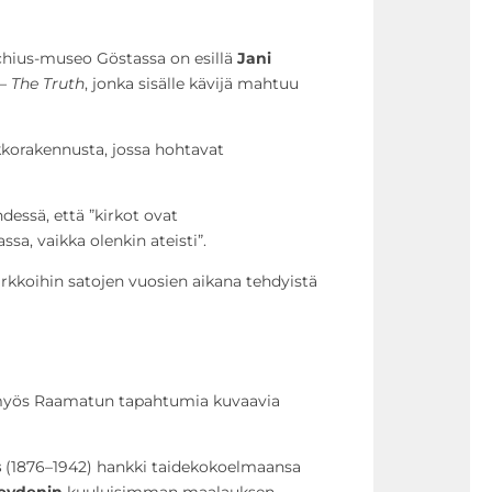
achius-museo Göstassa on esillä
Jani
– The Truth
, jonka sisälle kävijä mahtuu
kkorakennusta, jossa hohtavat
dessä, että ”kirkot ovat
sa, vaikka olenkin ateisti”.
rkkoihin satojen vuosien aikana tehdyistä
 myös Raamatun tapahtumia kuvaavia
s
(1876–1942) hankki taidekokoelmaansa
Weydenin
kuuluisimman maalauksen,