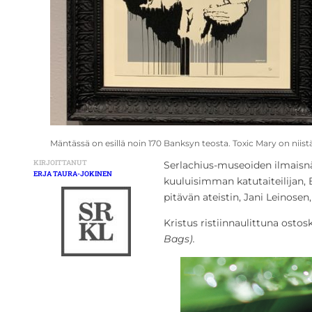
Mäntässä on esillä noin 170 Banksyn teosta. Toxic Mary on niist
KIRJOITTANUT
Serlachius-museoiden ilmaisn
ERJA TAURA-JOKINEN
kuuluisimman katutaiteilijan,
pitävän ateistin, Jani Leinosen,
Kristus ristiinnaulittuna ostos
Bags).