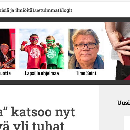
isiä ja ilmiöitä
Luetuimmat
Blogit
Uus
” katsoo nyt
ä yli tuhat