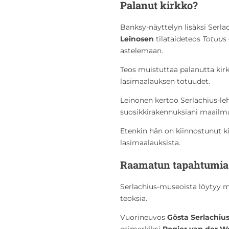
Palanut kirkko?
Banksy-näyttelyn lisäksi Serl
Leinosen
tilataideteos
Totuus 
astelemaan.
Teos muistuttaa palanutta kir
lasimaalauksen totuudet.
Leinonen kertoo Serlachius-leh
suosikkirakennuksiani maailmas
Etenkin hän on kiinnostunut ki
lasimaalauksista.
Raamatun tapahtumia
Serlachius-museoista löytyy
teoksia.
Vuorineuvos
Gösta
Serlachiu
esimerkiksi
Rogier van der 