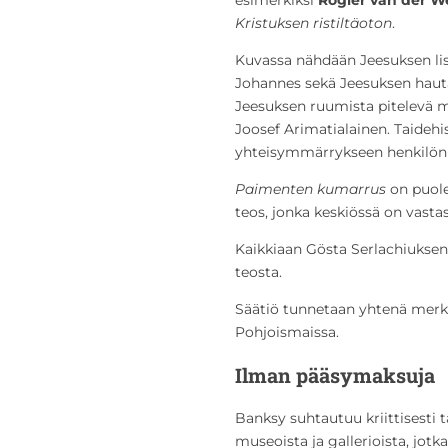
Kristuksen
ristiltäoton
.
Kuvassa nähdään Jeesuksen lisä
Johannes sekä Jeesuksen hau
Jeesuksen ruumista pitelevä m
Joosef Arimatialainen. Taidehis
yhteisymmärrykseen henkilön a
Paimenten
kumarrus
on puole
teos, jonka keskiössä on vasta
Kaikkiaan Gösta Serlachiuksen 
teosta.
Säätiö tunnetaan yhtenä merkit
Pohjoismaissa.
Ilman pääsymaksuja
Banksy suhtautuu kriittisesti t
museoista ja gallerioista, jot