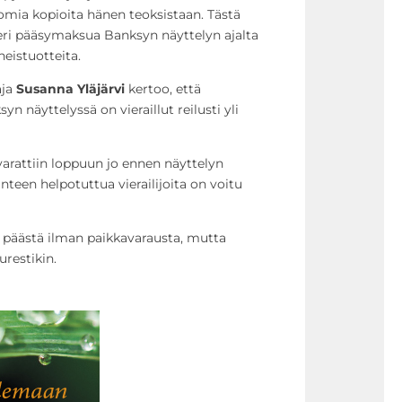
ttomia kopioita hänen teoksistaan. Tästä
eri pääsymaksua Banksyn näyttelyn ajalta
heistuotteita.
aja
Susanna
Yläjärvi
kertoo, että
n näyttelyssä on vieraillut reilusti yli
varattiin loppuun jo ennen näyttelyn
teen helpotuttua vierailijoita on voitu
 päästä ilman paikkavarausta, mutta
urestikin.