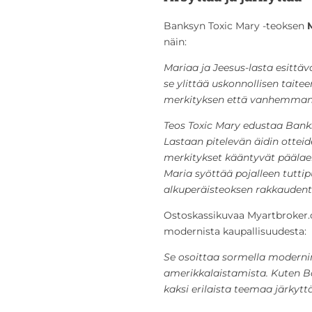
Banksyn Toxic Mary -teoksen
näin:
Mariaa ja Jeesus-lasta esittäv
se ylittää uskonnollisen taitee
merkityksen että vanhemman j
Teos Toxic Mary edustaa Banksy
Lastaan pitelevän äidin otteide
merkitykset kääntyvät päälael
Maria syöttää pojalleen tutti
alkuperäisteoksen rakkaudent
Ostoskassikuvaa Myartbroker.c
modernista kaupallisuudesta:
Se osoittaa sormella modernin
amerikkalaistamista. Kuten Ban
kaksi erilaista teemaa järkytt