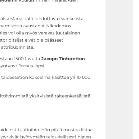
ksi Maria, tätä lohduttava evankelista
taamisessa avustanut Nikodemos.
ies voi olla myös varakas juutalainen
torioitsijat eivät ole päässeet
ttribuoinnista.
staan 1500-luvulta
Jacopo
Tintoretton
syntynyt Jeesus-lapsi.
taidesäätiön kokoelma käsittää yli 10 000
tävimmistä yksityisistä taiteenkerääjistä
aideinstituutioihin. Hän pitää mustaa listaa
ka pyrkivät hyötymään taloudellisesti hänen