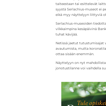
taiteestaan tai esittelevät lai
syystä Serlachius-museot ei p
eikä myy näyttelyyn liittyviä o
Serlachius-museoiden tiedott
vilkkaimpina kesäpäivinä Banksy
tuhat kävijää.
Netissä jaetut tutustumisajat 
avautumista, mutta koronatilan
ottaa sisään enemmän.
Näyttelyyn on nyt mahdollista
jonotustilanne voi vaihdella su