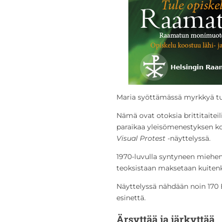
Maria syöttämässä myrkkyä tut
Nämä ovat otoksia brittitaiteil
paraikaa yleisömenestyksen 
Visual
Protest
-näyttelyssä.
1970-luvulla syntyneen miehen 
teoksistaan maksetaan kuite
Näyttelyssä nähdään noin 170 
esinettä.
Ärsyttää ja järkyttää