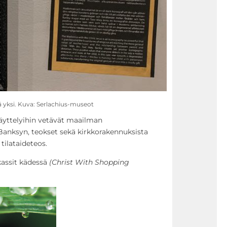
ä yksi. Kuva: Serlachius-museot
äyttelyihin vetävät maailman
 Banksyn, teokset sekä kirkkorakennuksista
 tilataideteos.
kassit kädessä
(Christ With Shopping