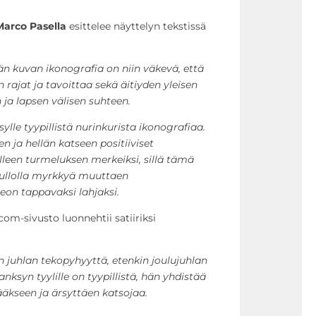
Marco Pasella
esittelee näyttelyn tekstissä
än kuvan ikonografia on niin väkevä, että
n rajat ja tavoittaa sekä äitiyden yleisen
a lapsen välisen suhteen.
lle tyypillistä nurinkurista ikonografiaa.
n ja hellän katseen positiiviset
leen turmeluksen merkeiksi, sillä tämä
pullolla myrkkyä muuttaen
eon tappavaksi lahjaksi.
om-sivusto luonnehtii satiiriksi
 juhlan tekopyhyyttä, etenkin joulujuhlan
ksyn tyylille on tyypillistä, hän yhdistää
ääkseen ja ärsyttäen katsojaa.