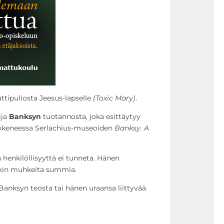
tipullosta Jeesus-lapselle
(Toxic Mary)
.
ija
Banksyn
tuotannosta, joka esittäytyy
kokeneessa Serlachius-museoiden
Banksy. A
henkilöllisyyttä ei tunneta. Hänen
nkin muhkeita summia.
Banksyn teosta tai hänen uraansa liittyvää