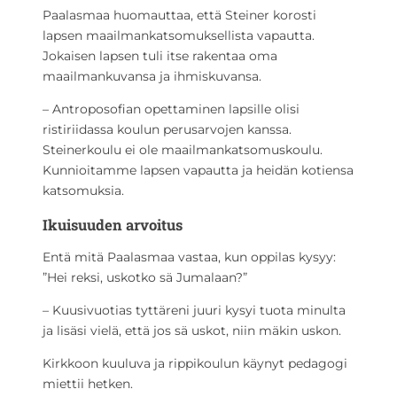
Paalasmaa huomauttaa, että Steiner korosti
lapsen maailmankatsomuksellista vapautta.
Jokaisen lapsen tuli itse rakentaa oma
maailmankuvansa ja ihmiskuvansa.
– Antroposofian opettaminen lapsille olisi
ristiriidassa koulun perusarvojen kanssa.
Steinerkoulu ei ole maailmankatsomuskoulu.
Kunnioitamme lapsen vapautta ja heidän kotiensa
katsomuksia.
Ikuisuuden arvoitus
Entä mitä Paalasmaa vastaa, kun oppilas kysyy:
”Hei reksi, uskotko sä Jumalaan?”
– Kuusivuotias tyttäreni juuri kysyi tuota minulta
ja lisäsi vielä, että jos sä uskot, niin mäkin uskon.
Kirkkoon kuuluva ja rippikoulun käynyt pedagogi
miettii hetken.