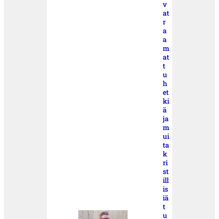
v
at
r
a
a
m
at
t
u
h
et
ki
ä
ja
m
ui
ta
k
ri
st
ill
is
iä
t
u