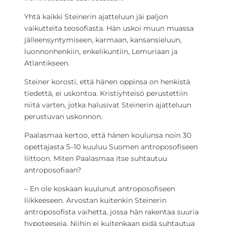
Yhtä kaikki Steinerin ajatteluun jäi paljon
vaikutteita teosofiasta. Hän uskoi muun muassa
jälleensyntymiseen, karmaan, kansansieluun,
luonnonhenkiin, enkelikuntiin, Lemuriaan ja
Atlantikseen.
Steiner korosti, että hänen oppinsa on henkistä
tiedettä, ei uskontoa. Kristiyhteisö perustettiin
niitä varten, jotka halusivat Steinerin ajatteluun
perustuvan uskonnon.
Paalasmaa kertoo, että hänen koulunsa noin 30
opettajasta 5–10 kuuluu Suomen antroposofiseen
liittoon. Miten Paalasmaa itse suhtautuu
antroposofiaan?
– En ole koskaan kuulunut antroposofiseen
liikkeeseen. Arvostan kuitenkin Steinerin
antroposofista vaihetta, jossa hän rakentaa suuria
hypoteeseja. Niihin ei kuitenkaan pidä suhtautua