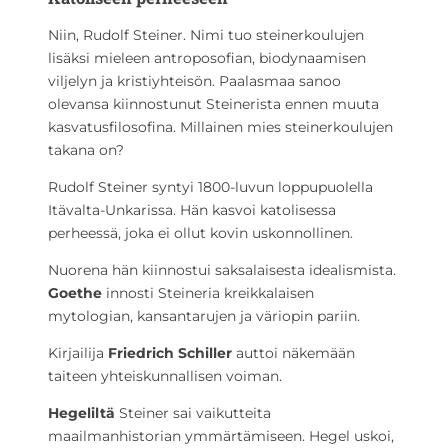
Niin, Rudolf Steiner. Nimi tuo steinerkoulujen
lisäksi mieleen antroposofian, biodynaamisen
viljelyn ja kristiyhteisön. Paalasmaa sanoo
olevansa kiinnostunut Steinerista ennen muuta
kasvatusfilosofina. Millainen mies steinerkoulujen
takana on?
Rudolf Steiner syntyi 1800-luvun loppupuolella
Itävalta-Unkarissa. Hän kasvoi katolisessa
perheessä, joka ei ollut kovin uskonnollinen.
Nuorena hän kiinnostui saksalaisesta idealismista.
Goethe
innosti Steineria kreikkalaisen
mytologian, kansantarujen ja väriopin pariin.
Kirjailija
Friedrich Schiller
auttoi näkemään
taiteen yhteiskunnallisen voiman.
Hegeliltä
Steiner sai vaikutteita
maailmanhistorian ymmärtämiseen. Hegel uskoi,