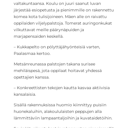
valtakuntaansa. Koulu on juuri saanut luvan
järjestää esiopetusta ja pienimmille on rakennettu
komea kota tulisijoineen. Mäen alle on raivattu
oppilaiden viljelypalstoja. Tomerat auringonkukat
vilkuttavat meille päärynäpuiden ja
marjapensaiden keskellä.
– Kukkapelto on pölyttäjähyönteisiä varten,
Paalasmaa kertoo.
Metsänreunassa palstojen takana surisee
mehiläispesä, jota oppilaat hoitavat yhdessä
opettajien kanssa.
– Konkreettisten tekojen kautta kasvaa aktiivisia
kansalaisia.
Sisällä rakennuksissa huomio kiinnittyy puisiin
huonekaluihin, alakoululaisten peppujen alla
lämmittäviin lampaantaljoihin ja kuvataidetöihin.