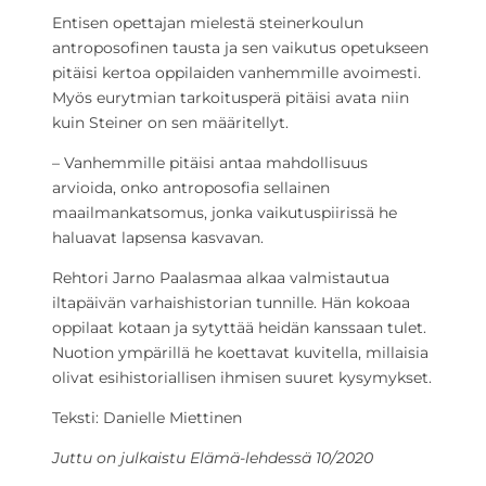
Entisen opettajan mielestä steinerkoulun
antroposofinen tausta ja sen vaikutus opetukseen
pitäisi kertoa oppilaiden vanhemmille avoimesti.
Myös eurytmian tarkoitusperä pitäisi avata niin
kuin Steiner on sen määritellyt.
– Vanhemmille pitäisi antaa mahdollisuus
arvioida, onko antroposofia sellainen
maailmankatsomus, jonka vaikutuspiirissä he
haluavat lapsensa kasvavan.
Rehtori Jarno Paalasmaa alkaa valmistautua
iltapäivän varhaishistorian tunnille. Hän kokoaa
oppilaat kotaan ja sytyttää heidän kanssaan tulet.
Nuotion ympärillä he koettavat kuvitella, millaisia
olivat esihistoriallisen ihmisen suuret kysymykset.
Teksti: Danielle Miettinen
Juttu on julkaistu Elämä-lehdessä 10/2020