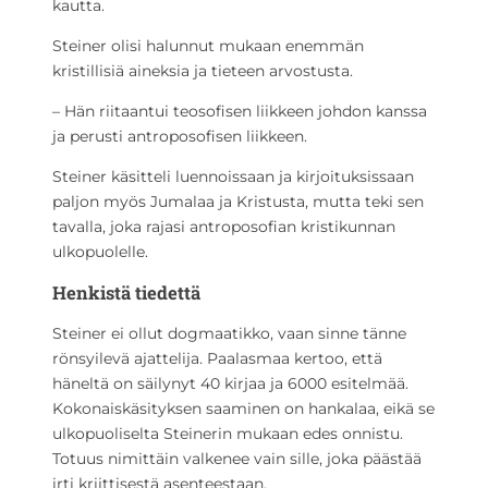
kautta.
Steiner olisi halunnut mukaan enemmän
kristillisiä aineksia ja tieteen arvostusta.
– Hän riitaantui teosofisen liikkeen johdon kanssa
ja perusti antroposofisen liikkeen.
Steiner käsitteli luennoissaan ja kirjoituksissaan
paljon myös Jumalaa ja Kristusta, mutta teki sen
tavalla, joka rajasi antroposofian kristikunnan
ulkopuolelle.
Henkistä tiedettä
Steiner ei ollut dogmaatikko, vaan sinne tänne
rönsyilevä ajattelija. Paalasmaa kertoo, että
häneltä on säilynyt 40 kirjaa ja 6000 esitelmää.
Kokonaiskäsityksen saaminen on hankalaa, eikä se
ulkopuoliselta Steinerin mukaan edes onnistu.
Totuus nimittäin valkenee vain sille, joka päästää
irti kriittisestä asenteestaan.