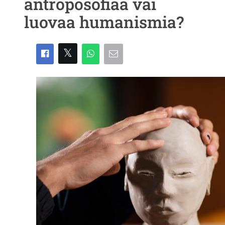
antroposofiaa vai
luovaa humanismia?