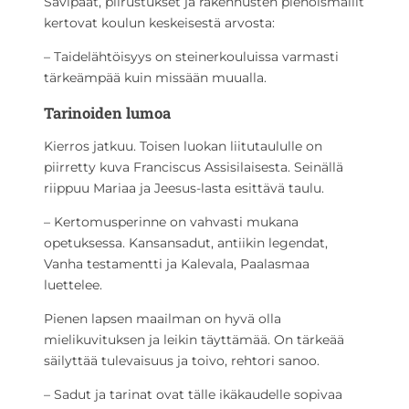
Savipäät, piirustukset ja rakennusten pienoismallit
kertovat koulun keskeisestä arvosta:
– Taidelähtöisyys on steinerkouluissa varmasti
tärkeämpää kuin missään muualla.
Tarinoiden lumoa
Kierros jatkuu. Toisen luokan liitutaululle on
piirretty kuva Franciscus Assisilaisesta. Seinällä
riippuu Mariaa ja Jeesus-lasta esittävä taulu.
– Kertomusperinne on vahvasti mukana
opetuksessa. Kansansadut, antiikin legendat,
Vanha testamentti ja Kalevala, Paalasmaa
luettelee.
Pienen lapsen maailman on hyvä olla
mielikuvituksen ja leikin täyttämää. On tärkeää
säilyttää tulevaisuus ja toivo, rehtori sanoo.
– Sadut ja tarinat ovat tälle ikäkaudelle sopivaa