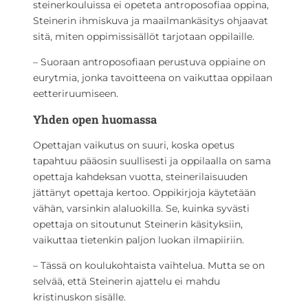
steinerkouluissa ei opeteta antroposofiaa oppina,
Steinerin ihmiskuva ja maailmankäsitys ohjaavat
sitä, miten oppimissisällöt tarjotaan oppilaille.
– Suoraan antroposofiaan perustuva oppiaine on
eurytmia, jonka tavoitteena on vaikuttaa oppilaan
eetteriruumiseen.
Yhden open huomassa
Opettajan vaikutus on suuri, koska opetus
tapahtuu pääosin suullisesti ja oppilaalla on sama
opettaja kahdeksan vuotta, steinerilaisuuden
jättänyt opettaja kertoo. Oppikirjoja käytetään
vähän, varsinkin alaluokilla. Se, kuinka syvästi
opettaja on sitoutunut Steinerin käsityksiin,
vaikuttaa tietenkin paljon luokan ilmapiiriin.
– Tässä on koulukohtaista vaihtelua. Mutta se on
selvää, että Steinerin ajattelu ei mahdu
kristinuskon sisälle.