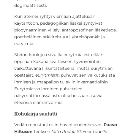
dogmaattisesti.
Kun Steiner ryhtyi viemään ajatteluaan
käytäntöön, pedagogiikan lisäksi syntyivät
biodynaaminen viljely, antroposofinen lääketiede,
goetheläinen arkkitehtuuri, yhteisöpankit ja
eurytmia.
Steinerkoulujen sivuilla eurytmia esitellään
oppilaan kokonaisvaltaiseen hyvinvointiin
vaikuttavana liikuntataiteena, mutta eurytmian
opettajat,
eurytmistit
, puhuvat sen vaikutuksista
ihmisen ja maapallon tuleviin inkarnaatioihin.
Eurytmiassa ihminen puhuttelee
näkymättömässä astraalikehossaan asuvia
eteerisiä elämänvoimia.
Kohukirja suututti
Vedän repustani esiin hovioikeudenneuvos
Paavo
Hiltusen
teoksen
Mitä Rudolf Steiner todella