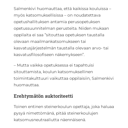
Salmenkivi huomauttaa, että kaikissa kouluissa –
myös katsomuksellisissa – on noudatettava
opetushallituksen antamia perusopetuksen
opetussuunnitelman perusteita. Niiden mukaan
oppilaita ei saa ”sitouttaa opetuksen taustalla
olevaan maailmankatsomukseen tai
kasvatusjärjestelmän taustalla olevaan arvo- tai
kasvatusfilosofiseen näkemykseen”.
– Mutta vaikka opetuksessa ei tapahtuisi
sitouttamista, koulun katsomuksellinen
toimintakulttuuri vaikuttaa oppilaisiin, Salmenkivi
huomauttaa.
Erehtymätön auktoriteetti
Toinen entinen steinerkoulun opettaja, joka haluaa
pysyä nimettömänä, pitää steinerkoulujen
katsomusneutraaliutta näennäisenä.