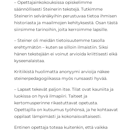
– Opettajainkokouksissa opiskelimme
säännöllisesti Steinerin tekstejä. Tutkimme
Steinerin selvänäkyihin perustuvaa tietoa ihmisen
historiasta ja maailmojen kehityksestä. Osan tästä
siirsimme tarinoihin, joita kerroimme lapsille.
– Steiner oli meidän tietoisuutemme tasolla
erehtymätön – kuten se silloin ilmaistiin. Siksi
hänen tekstejään ei voinut arvioida kriittisesti eikä
kyseenalaistaa.
Kritiikistä huolimatta anonyymi arvioija näkee
steinerpedagogiikassa myös runsaasti hyvää.
– Lapset tekevät paljon itse. Tilat ovat kauniita ja
luokissa on hyvä ilmapiiri. Taiteet ja
kertomusperinne rikastuttavat opetusta.
Opettajilla on kutsumus työhönsä, ja he kohtaavat
oppilaat lämpimästi ja kokonaisvaltaisesti.
Entinen opettaja toteaa kuitenkin, että vaikka