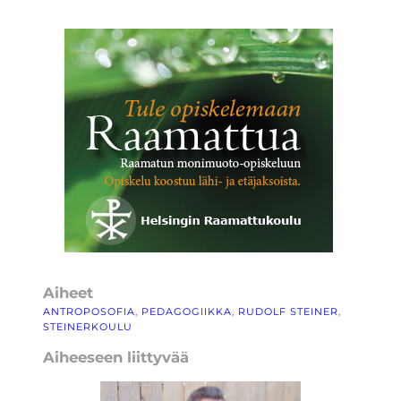
Aiheet
ANTROPOSOFIA
, 
PEDAGOGIIKKA
, 
RUDOLF STEINER
, 
STEINERKOULU
Aiheeseen liittyvää