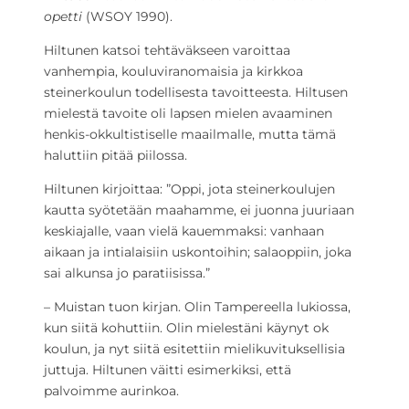
opetti
(WSOY 1990).
Hiltunen katsoi tehtäväkseen varoittaa
vanhempia, kouluviranomaisia ja kirkkoa
steinerkoulun todellisesta tavoitteesta. Hiltusen
mielestä tavoite oli lapsen mielen avaaminen
henkis-okkultistiselle maailmalle, mutta tämä
haluttiin pitää piilossa.
Hiltunen kirjoittaa: ”Oppi, jota steinerkoulujen
kautta syötetään maahamme, ei juonna juuriaan
keskiajalle, vaan vielä kauemmaksi: vanhaan
aikaan ja intialaisiin uskontoihin; salaoppiin, joka
sai alkunsa jo paratiisissa.”
– Muistan tuon kirjan. Olin Tampereella lukiossa,
kun siitä kohuttiin. Olin mielestäni käynyt ok
koulun, ja nyt siitä esitettiin mielikuvituksellisia
juttuja. Hiltunen väitti esimerkiksi, että
palvoimme aurinkoa.