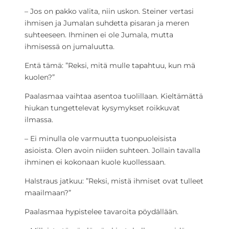
– Jos on pakko valita, niin uskon. Steiner vertasi
ihmisen ja Jumalan suhdetta pisaran ja meren
suhteeseen. Ihminen ei ole Jumala, mutta
ihmisessä on jumaluutta.
Entä tämä: ”Reksi, mitä mulle tapahtuu, kun mä
kuolen?”
Paalasmaa vaihtaa asentoa tuolillaan. Kieltämättä
hiukan tungettelevat kysymykset roikkuvat
ilmassa.
– Ei minulla ole varmuutta tuonpuoleisista
asioista. Olen avoin niiden suhteen. Jollain tavalla
ihminen ei kokonaan kuole kuollessaan.
Halstraus jatkuu: ”Reksi, mistä ihmiset ovat tulleet
maailmaan?”
Paalasmaa hypistelee tavaroita pöydällään.