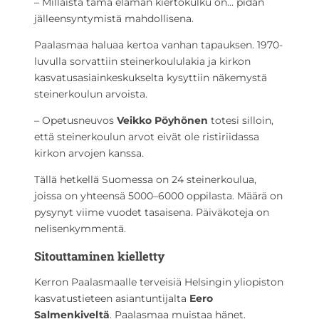
– Millaista tämä elämän kiertokulku on… pidän
jälleensyntymistä mahdollisena.
Paalasmaa haluaa kertoa vanhan tapauksen. 1970-
luvulla sorvattiin steinerkoululakia ja kirkon
kasvatusasiainkeskukselta kysyttiin näkemystä
steinerkoulun arvoista.
– Opetusneuvos
Veikko Pöyhönen
totesi silloin,
että steinerkoulun arvot eivät ole ristiriidassa
kirkon arvojen kanssa.
Tällä hetkellä Suomessa on 24 steinerkoulua,
joissa on yhteensä 5000–6000 oppilasta. Määrä on
pysynyt viime vuodet tasaisena. Päiväkoteja on
nelisenkymmentä.
Sitouttaminen kielletty
Kerron Paalasmaalle terveisiä Helsingin yliopiston
kasvatustieteen asiantuntijalta
Eero
Salmenkiveltä
. Paalasmaa muistaa hänet.