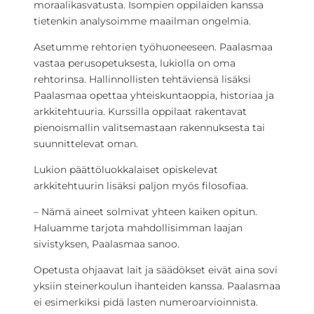
moraalikasvatusta. Isompien oppilaiden kanssa
tietenkin analysoimme maailman ongelmia.
Asetumme rehtorien työhuoneeseen. Paalasmaa
vastaa perusopetuksesta, lukiolla on oma
rehtorinsa. Hallinnollisten tehtäviensä lisäksi
Paalasmaa opettaa yhteiskuntaoppia, historiaa ja
arkkitehtuuria. Kurssilla oppilaat rakentavat
pienoismallin valitsemastaan rakennuksesta tai
suunnittelevat oman.
Lukion päättöluokkalaiset opiskelevat
arkkitehtuurin lisäksi paljon myös filosofiaa.
– Nämä aineet solmivat yhteen kaiken opitun.
Haluamme tarjota mahdollisimman laajan
sivistyksen, Paalasmaa sanoo.
Opetusta ohjaavat lait ja säädökset eivät aina sovi
yksiin steinerkoulun ihanteiden kanssa. Paalasmaa
ei esimerkiksi pidä lasten numeroarvioinnista.