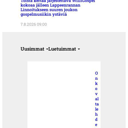
Toista kertaa järjestettävä WilliGospel
kokoaa jälleen Lappeenrannan
Linnoitukseen suuren joukon
gospelmusiikin ystäviä
7.8.2026 09:00
Uusimmat
Luetuimmat
O
n
k
o
v
al
ta
le
h
d
e