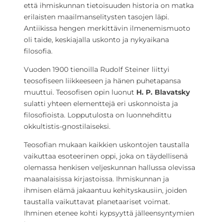
että ihmiskunnan tietoisuuden historia on matka
erilaisten maailmanselitysten tasojen läpi.
Antiikissa hengen merkittävin ilmenemismuoto
oli taide, keskiajalla uskonto ja nykyaikana
filosofia.
Vuoden 1900 tienoilla Rudolf Steiner liittyi
teosofiseen liikkeeseen ja hänen puhetapansa
muuttui. Teosofisen opin luonut
H. P. Blavatsky
sulatti yhteen elementtejä eri uskonnoista ja
filosofioista. Lopputulosta on luonnehdittu
okkultistis-gnostilaiseksi.
Teosofian mukaan kaikkien uskontojen taustalla
vaikuttaa esoteerinen oppi, joka on täydellisenä
olemassa henkisen veljeskunnan hallussa olevissa
maanalaisissa kirjastoissa. Ihmiskunnan ja
ihmisen elämä jakaantuu kehityskausiin, joiden
taustalla vaikuttavat planetaariset voimat.
Ihminen etenee kohti kypsyyttä jälleensyntymien