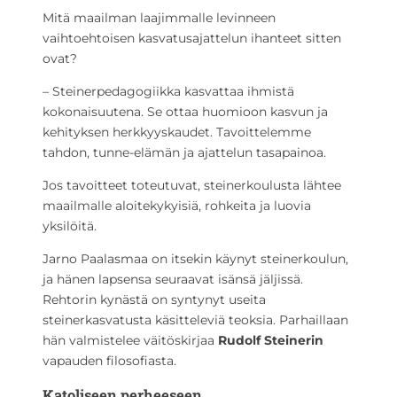
Mitä maailman laajimmalle levinneen
vaihtoehtoisen kasvatusajattelun ihanteet sitten
ovat?
– Steinerpedagogiikka kasvattaa ihmistä
kokonaisuutena. Se ottaa huomioon kasvun ja
kehityksen herkkyyskaudet. Tavoittelemme
tahdon, tunne-elämän ja ajattelun tasapainoa.
Jos tavoitteet toteutuvat, steinerkoulusta lähtee
maailmalle aloitekykyisiä, rohkeita ja luovia
yksilöitä.
Jarno Paalasmaa on itsekin käynyt steinerkoulun,
ja hänen lapsensa seuraavat isänsä jäljissä.
Rehtorin kynästä on syntynyt useita
steinerkasvatusta käsitteleviä teoksia. Parhaillaan
hän valmistelee väitöskirjaa
Rudolf Steinerin
vapauden filosofiasta.
Katoliseen perheeseen