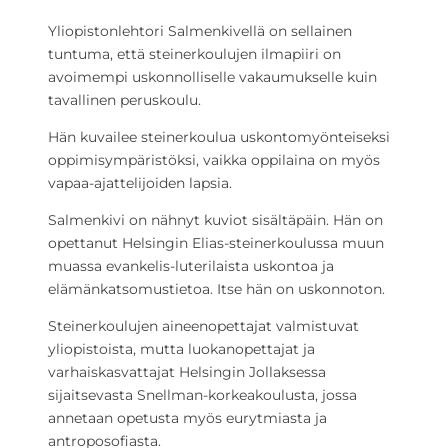
Yliopistonlehtori Salmenkivellä on sellainen
tuntuma, että steinerkoulujen ilmapiiri on
avoimempi uskonnolliselle vakaumukselle kuin
tavallinen peruskoulu.
Hän kuvailee steinerkoulua uskontomyönteiseksi
oppimisympäristöksi, vaikka oppilaina on myös
vapaa-ajattelijoiden lapsia.
Salmenkivi on nähnyt kuviot sisältäpäin. Hän on
opettanut Helsingin Elias-steinerkoulussa muun
muassa evankelis-luterilaista uskontoa ja
elämänkatsomustietoa. Itse hän on uskonnoton.
Steinerkoulujen aineenopettajat valmistuvat
yliopistoista, mutta luokanopettajat ja
varhaiskasvattajat Helsingin Jollaksessa
sijaitsevasta Snellman-korkeakoulusta, jossa
annetaan opetusta myös eurytmiasta ja
antroposofiasta.