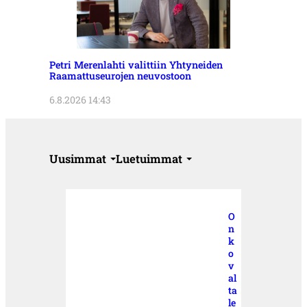
Petri Merenlahti valittiin Yhtyneiden
Raamattuseurojen neuvostoon
6.8.2026 14:43
Uusimmat
Luetuimmat
O
n
k
o
v
al
ta
le