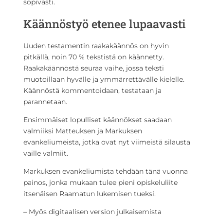
sopivasti.
Käännöstyö etenee lupaavasti
Uuden testamentin raakakäännös on hyvin
pitkällä, noin 70 % tekstistä on käännetty.
Raakakäännöstä seuraa vaihe, jossa teksti
muotoillaan hyvälle ja ymmärrettävälle kielelle.
Käännöstä kommentoidaan, testataan ja
parannetaan.
Ensimmäiset lopulliset käännökset saadaan
valmiiksi Matteuksen ja Markuksen
evankeliumeista, jotka ovat nyt viimeistä silausta
vaille valmiit.
Markuksen evankeliumista tehdään tänä vuonna
painos, jonka mukaan tulee pieni opiskeluliite
itsenäisen Raamatun lukemisen tueksi.
– Myös digitaalisen version julkaisemista