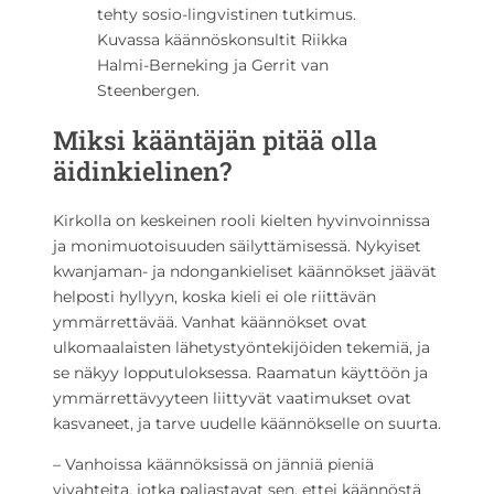
tehty sosio-lingvistinen tutkimus.
Kuvassa käännöskonsultit Riikka
Halmi-Berneking ja Gerrit van
Steenbergen.
Miksi kääntäjän pitää olla
äidinkielinen?
Kirkolla on keskeinen rooli kielten hyvinvoinnissa
ja monimuotoisuuden säilyttämisessä. Nykyiset
kwanjaman- ja ndongankieliset käännökset jäävät
helposti hyllyyn, koska kieli ei ole riittävän
ymmärrettävää. Vanhat käännökset ovat
ulkomaalaisten lähetystyöntekijöiden tekemiä, ja
se näkyy lopputuloksessa. Raamatun käyttöön ja
ymmärrettävyyteen liittyvät vaatimukset ovat
kasvaneet, ja tarve uudelle käännökselle on suurta.
– Vanhoissa käännöksissä on jänniä pieniä
vivahteita, jotka paljastavat sen, ettei käännöstä