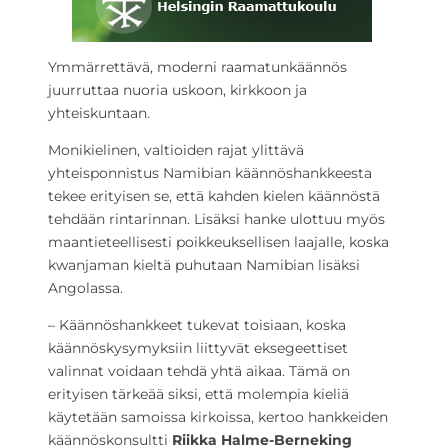
Ymmärrettävä, moderni raamatunkäännös
juurruttaa nuoria uskoon, kirkkoon ja
yhteiskuntaan.
Monikielinen, valtioiden rajat ylittävä
yhteisponnistus Namibian käännöshankkeesta
tekee erityisen se, että kahden kielen käännöstä
tehdään rintarinnan. Lisäksi hanke ulottuu myös
maantieteellisesti poikkeuksellisen laajalle, koska
kwanjaman kieltä puhutaan Namibian lisäksi
Angolassa.
– Käännöshankkeet tukevat toisiaan, koska
käännöskysymyksiin liittyvät eksegeettiset
valinnat voidaan tehdä yhtä aikaa. Tämä on
erityisen tärkeää siksi, että molempia kieliä
käytetään samoissa kirkoissa, kertoo hankkeiden
käännöskonsultti
Riikka Halme-Berneking