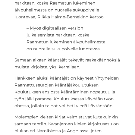
harkitaan, koska Raamatun lukeminen
älypuhelimesta on nuorelle sukupolvelle
luontevaa, Riikka Halme-Berneking kertoo.
– Myös digitaalisen version
julkaisemista harkitaan, koska
Raamatun lukeminen älypuhelimesta
on nuorelle sukupolvelle luontevaa.
Samaan aikaan kääntäjät tekevät raakakäännöksiä
muista kirjoista, yksi kerrallaan.
Hankkeen aluksi kääntäjät on käyneet Yhtyneiden
Raamattuseurojen kääntäjäkoulutuksen.
Koulutuksen ansiosta kääntäminen nopeutuu ja
työn jälki paranee. Koulutuksessa käydään työn
ohessa, jolloin taidot voi heti viedä käytäntöön.
Molempien kielten kirjat valmistuvat kutakuinkin
samaan tahtiin. Kwanjaman kielen kirjoitusasu on
hiukan eri Namibiassa ja Angolassa, joten