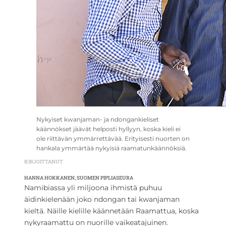
Nykyiset kwanjaman- ja ndongankieliset
käännökset jäävät helposti hyllyyn, koska kieli ei
ole riittävän ymmärrettävää. Erityisesti nuorten on
hankala ymmärtää nykyisiä raamatunkäännöksiä.
KIRJOITTANUT
HANNA HOKKANEN, SUOMEN PIPLIASEURA
Namibiassa yli miljoona ihmistä puhuu
äidinkielenään joko ndongan tai kwanjaman
kieltä. Näille kielille käännetään Raamattua, koska
nykyraamattu on nuorille vaikeatajuinen.