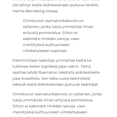
ole tehnyt kieltä äidinkielenään puhuva henkilö,
Halme-Berneking toteaa.
Onnistunut raamatunkäännös on
sellainen, jonka lukija ymmärtää ilman
erityistä ponnistelua. Silloin ei
käännetä niinkään sanoja, vaan
merkityksiä kulttuuriseen
viitekehykseen sopivasti.
Pahimmillaan kääntäjä ymmärtää kieltä tai
tulkitsee kielen logiikkaa jopa väärin. Tämä
saattaa tehdä Raamatun tekstistä äidinkieliselle
jopa kiusallista. Sen takia uusia käännöksiä
tekevät kieliä äidinkielenään puhuvat kääntäjät.
Onnistunut raamatunkäännös on sellainen, jonka
lukija ymmärtää ilman erityistä ponnistelua.
Silloin ei käännetä niinkään sanoja, vaan
merkityksiä kulttuuriseen viitekehykseen