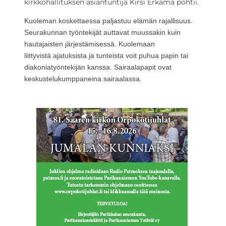
kirkkohallituksen asiantuntija Kirsi Erkama pohtii.
Kuoleman koskettaessa paljastuu elämän rajallisuus.
Seurakunnan työntekijät auttavat muussakin kuin
hautajaisten järjestämisessä. Kuolemaan
liittyvistä ajatuksista ja tunteista voit puhua papin tai
diakoniatyöntekijän kanssa. Sairaalapapit ovat
keskustelukumppaneina sairaalassa.