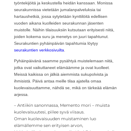
työntekijöitä ja keskustella heidän kanssaan. Monissa
seurakunnissa vietetään jumalanpalveluksia tai
hartaushetkiä, jossa sytytetään kynttilöitä edellisen
vuoden aikana kuolleiden seurakunnan jäsenten
muistolle. Näihin tilaisuuksiin kutsutaan erityisesti niitä,
joiden kokema suru ja menetys on juuri tapahtunut.
Seurakuntien pyhäinpäivän tapahtumia löytyy
seurakuntien verkkosivuilta
.
Pyhäinpäivänä saamme pysähtyä muistelemaan niitä,
jotka ovat vaikuttaneet elämäämme ja ovat kuolleet.
Meissä kaikissa on jälkiä aiemmista sukupolvista ja
ihmisistä. Päivä antaa meille tilaa ajatella omaa
kuolevaisuuttamme, nähdä se, mikä on tärkeää elämän
arjessa.
– Antiikin sanonnassa, Memento mori – muista
kuolevaisuutesi, piilee syvä viisaus.
Oman kuolevaisuuden muistaminen luo
elämällemme sen erityisen arvon,