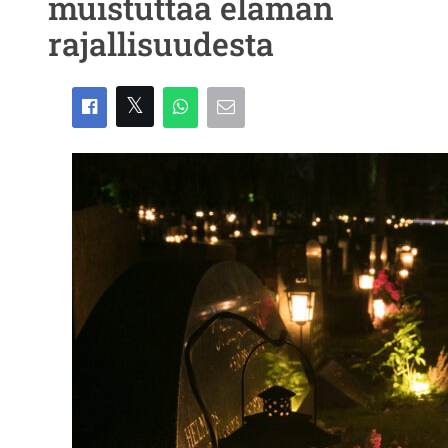
muistuttaa elämän
rajallisuudesta