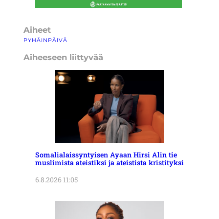
Aiheet
PYHÄINPÄIVÄ
Aiheeseen liittyvää
Somalialaissyntyisen Ayaan Hirsi Alin tie
muslimista ateistiksi ja ateistista kristityksi
6.8.2026 11:05