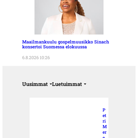
Maailmankuulu gospelmuusikko Sinach
konsertoi Suomessa elokuussa
6.8.2026 10:26
Uusimmat
Luetuimmat
P
et
ri
M
er
e