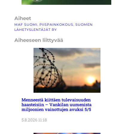
Aiheet
MAF SUOMI
, 
PIISPAINKOKOUS
, 
SUOMEN
LÄHETYSLENTÄJÄT RY
Aiheeseen liittyvää
Menneestä kiittäen tulevaisuuden
haasteisiin – Vankilan uumenista
miljoonien vainottujen avuksi 5/5
5.8.2026 11:18