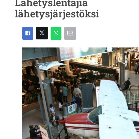
Lähetyslentäjiä
lähetysjärjestöksi