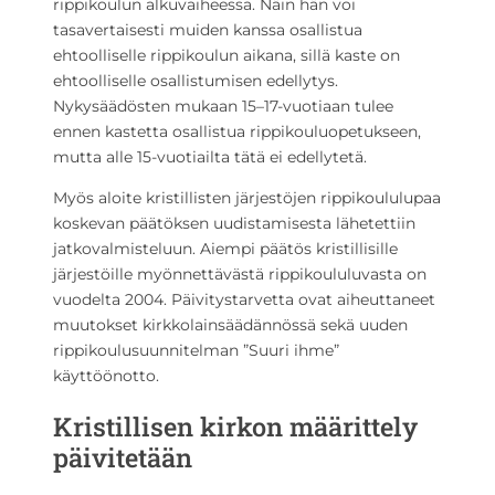
rippikoulun alkuvaiheessa. Näin hän voi
tasavertaisesti muiden kanssa osallistua
ehtoolliselle rippikoulun aikana, sillä kaste on
ehtoolliselle osallistumisen edellytys.
Nykysäädösten mukaan 15–17-vuotiaan tulee
ennen kastetta osallistua rippikouluopetukseen,
mutta alle 15-vuotiailta tätä ei edellytetä.
Myös aloite kristillisten järjestöjen rippikoululupaa
koskevan päätöksen uudistamisesta lähetettiin
jatkovalmisteluun. Aiempi päätös kristillisille
järjestöille myönnettävästä rippikoululuvasta on
vuodelta 2004. Päivitystarvetta ovat aiheuttaneet
muutokset kirkkolainsäädännössä sekä uuden
rippikoulusuunnitelman ”Suuri ihme”
käyttöönotto.
Kristillisen kirkon määrittely
päivitetään