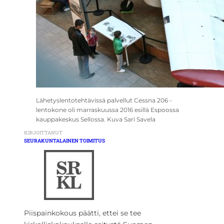
Lähetyslentotehtävissä palvellut Cessna 206 -
lentokone oli marraskuussa 2016 esillä Espoossa
kauppakeskus Sellossa. Kuva Sari Savela
KIRJOITTANUT
SEURAKUNTALAINEN TOIMITUS
Piispainkokous päätti, ettei se tee