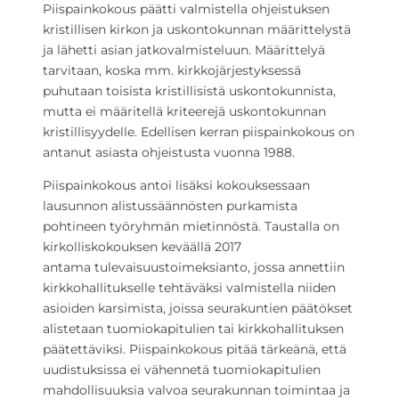
Piispainkokous päätti valmistella ohjeistuksen
kristillisen kirkon ja uskontokunnan määrittelystä
ja lähetti asian jatkovalmisteluun. Määrittelyä
tarvitaan, koska mm. kirkkojärjestyksessä
puhutaan toisista kristillisistä uskontokunnista,
mutta ei määritellä kriteerejä uskontokunnan
kristillisyydelle. Edellisen kerran piispainkokous on
antanut asiasta ohjeistusta vuonna 1988.
Piispainkokous antoi lisäksi kokouksessaan
lausunnon alistussäännösten purkamista
pohtineen työryhmän mietinnöstä. Taustalla on
kirkolliskokouksen keväällä 2017
antama tulevaisuustoimeksianto, jossa annettiin
kirkkohallitukselle tehtäväksi valmistella niiden
asioiden karsimista, joissa seurakuntien päätökset
alistetaan tuomiokapitulien tai kirkkohallituksen
päätettäviksi. Piispainkokous pitää tärkeänä, että
uudistuksissa ei vähennetä tuomiokapitulien
mahdollisuuksia valvoa seurakunnan toimintaa ja