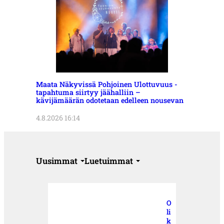
Maata Näkyvissä Pohjoinen Ulottuvuus -
tapahtuma siirtyy jäähalliin –
kävijämäärän odotetaan edelleen nousevan
4.8.2026 16:14
Uusimmat
Luetuimmat
O
li
k