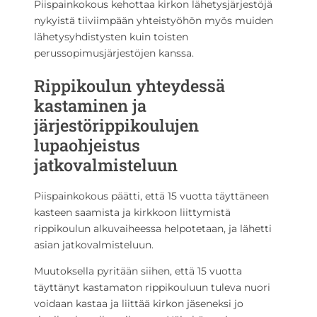
Piispainkokous kehottaa kirkon lähetysjärjestöjä
nykyistä tiiviimpään yhteistyöhön myös muiden
lähetysyhdistysten kuin toisten
perussopimusjärjestöjen kanssa.
Rippikoulun yhteydessä
kastaminen ja
järjestörippikoulujen
lupaohjeistus
jatkovalmisteluun
Piispainkokous päätti, että 15 vuotta täyttäneen
kasteen saamista ja kirkkoon liittymistä
rippikoulun alkuvaiheessa helpotetaan, ja lähetti
asian jatkovalmisteluun.
Muutoksella pyritään siihen, että 15 vuotta
täyttänyt kastamaton rippikouluun tuleva nuori
voidaan kastaa ja liittää kirkon jäseneksi jo