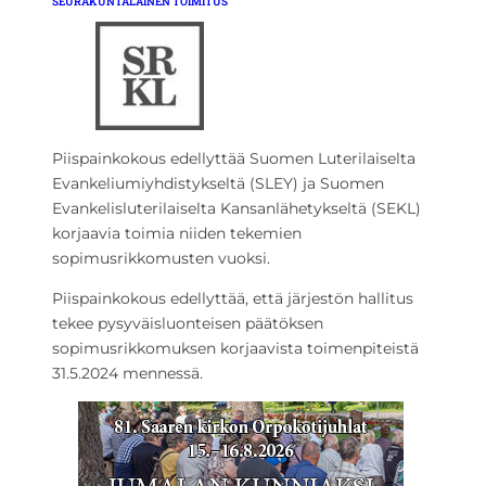
SEURAKUNTALAINEN TOIMITUS
Piispainkokous edellyttää Suomen Luterilaiselta
Evankeliumiyhdistykseltä (SLEY) ja Suomen
Evankelisluterilaiselta Kansanlähetykseltä (SEKL)
korjaavia toimia niiden tekemien
sopimusrikkomusten vuoksi.
Piispainkokous edellyttää, että järjestön hallitus
tekee pysyväisluonteisen päätöksen
sopimusrikkomuksen korjaavista toimenpiteistä
31.5.2024 mennessä.