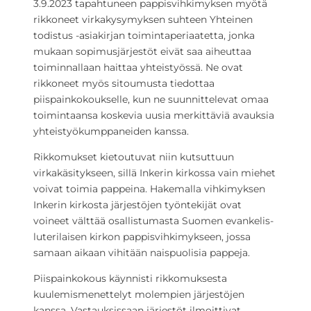
3.9.2023 tapahtuneen pappisvihkimyksen myötä
rikkoneet virkakysymyksen suhteen Yhteinen
todistus -asiakirjan toimintaperiaatetta, jonka
mukaan sopimusjärjestöt eivät saa aiheuttaa
toiminnallaan haittaa yhteistyössä. Ne ovat
rikkoneet myös sitoumusta tiedottaa
piispainkokoukselle, kun ne suunnittelevat omaa
toimintaansa koskevia uusia merkittäviä avauksia
yhteistyökumppaneiden kanssa.
Rikkomukset kietoutuvat niin kutsuttuun
virkakäsitykseen, sillä Inkerin kirkossa vain miehet
voivat toimia pappeina. Hakemalla vihkimyksen
Inkerin kirkosta järjestöjen työntekijät ovat
voineet välttää osallistumasta Suomen evankelis-
luterilaisen kirkon pappisvihkimykseen, jossa
samaan aikaan vihitään naispuolisia pappeja.
Piispainkokous käynnisti rikkomuksesta
kuulemismenettelyt molempien järjestöjen
kanssa. Vastauksissaan järjestöt ilmoittivat