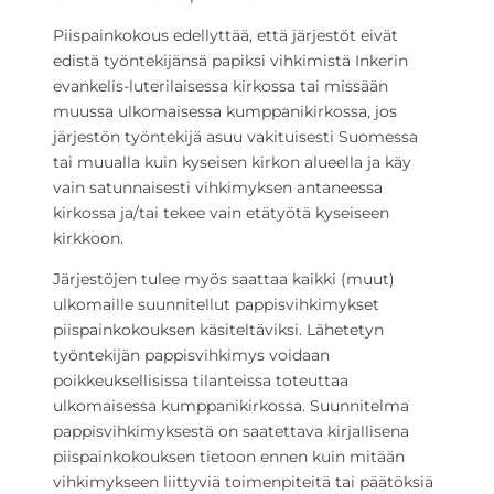
Piispainkokous edellyttää, että järjestöt eivät
edistä työntekijänsä papiksi vihkimistä Inkerin
evankelis-luterilaisessa kirkossa tai missään
muussa ulkomaisessa kumppanikirkossa, jos
järjestön työntekijä asuu vakituisesti Suomessa
tai muualla kuin kyseisen kirkon alueella ja käy
vain satunnaisesti vihkimyksen antaneessa
kirkossa ja/tai tekee vain etätyötä kyseiseen
kirkkoon.
Järjestöjen tulee myös saattaa kaikki (muut)
ulkomaille suunnitellut pappisvihkimykset
piispainkokouksen käsiteltäviksi. Lähetetyn
työntekijän pappisvihkimys voidaan
poikkeuksellisissa tilanteissa toteuttaa
ulkomaisessa kumppanikirkossa. Suunnitelma
pappisvihkimyksestä on saatettava kirjallisena
piispainkokouksen tietoon ennen kuin mitään
vihkimykseen liittyviä toimenpiteitä tai päätöksiä