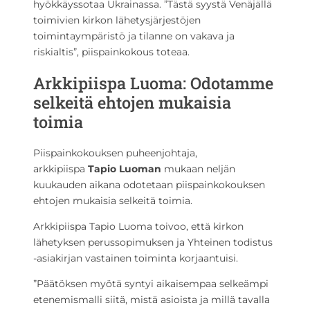
hyökkäyssotaa Ukrainassa. ”Tästä syystä Venäjällä
toimivien kirkon lähetysjärjestöjen
toimintaympäristö ja tilanne on vakava ja
riskialtis”, piispainkokous toteaa.
Arkkipiispa Luoma: Odotamme
selkeitä ehtojen mukaisia
toimia
Piispainkokouksen puheenjohtaja,
arkkipiispa
Tapio Luoman
mukaan neljän
kuukauden aikana odotetaan piispainkokouksen
ehtojen mukaisia selkeitä toimia.
Arkkipiispa Tapio Luoma toivoo, että kirkon
lähetyksen perussopimuksen ja Yhteinen todistus
-asiakirjan vastainen toiminta korjaantuisi.
”Päätöksen myötä syntyi aikaisempaa selkeämpi
etenemismalli siitä, mistä asioista ja millä tavalla