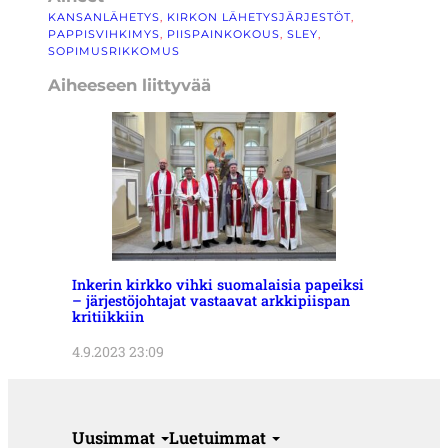
KANSANLÄHETYS
, 
KIRKON LÄHETYSJÄRJESTÖT
, 
PAPPISVIHKIMYS
, 
PIISPAINKOKOUS
, 
SLEY
, 
SOPIMUSRIKKOMUS
Aiheeseen liittyvää
Inkerin kirkko vihki suomalaisia papeiksi
– järjestöjohtajat vastaavat arkkipiispan
kritiikkiin
4.9.2023 23:09
Uusimmat
Luetuimmat