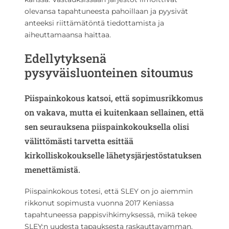
olevansa tapahtuneesta pahoillaan ja pyysivät
anteeksi riittämätöntä tiedottamista ja
aiheuttamaansa haittaa.
Edellytyksenä
pysyväisluonteinen sitoumus
Piispainkokous katsoi, että sopimusrikkomus
on vakava, mutta ei kuitenkaan sellainen, että
sen seurauksena piispainkokouksella olisi
välittömästi tarvetta esittää
kirkolliskokoukselle lähetysjärjestöstatuksen
menettämistä.
Piispainkokous totesi, että SLEY on jo aiemmin
rikkonut sopimusta vuonna 2017 Keniassa
tapahtuneessa pappisvihkimyksessä, mikä tekee
SLEY:n uudesta tapauksesta raskauttavamman.