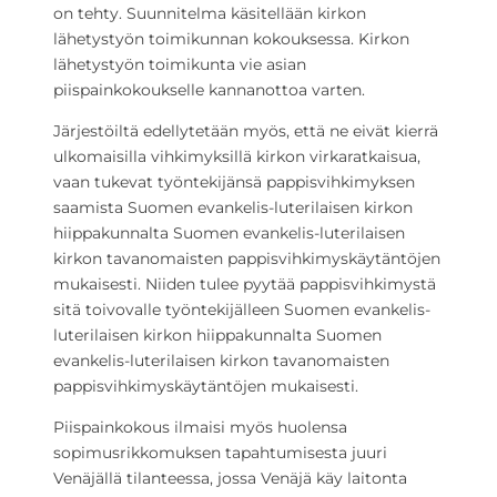
on tehty. Suunnitelma käsitellään kirkon
lähetystyön toimikunnan kokouksessa. Kirkon
lähetystyön toimikunta vie asian
piispainkokoukselle kannanottoa varten.
Järjestöiltä edellytetään myös, että ne eivät kierrä
ulkomaisilla vihkimyksillä kirkon virkaratkaisua,
vaan tukevat työntekijänsä pappisvihkimyksen
saamista Suomen evankelis-luterilaisen kirkon
hiippakunnalta Suomen evankelis-luterilaisen
kirkon tavanomaisten pappisvihkimyskäytäntöjen
mukaisesti. Niiden tulee pyytää pappisvihkimystä
sitä toivovalle työntekijälleen Suomen evankelis-
luterilaisen kirkon hiippakunnalta Suomen
evankelis-luterilaisen kirkon tavanomaisten
pappisvihkimyskäytäntöjen mukaisesti.
Piispainkokous ilmaisi myös huolensa
sopimusrikkomuksen tapahtumisesta juuri
Venäjällä tilanteessa, jossa Venäjä käy laitonta