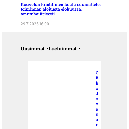
Kouvolan kristillinen koulu suunnittelee
toiminnan aloitusta elokuussa,
omarahoitteisesti
29.7.2026 16:00
Uusimmat
Luetuimmat
O
li
k
o
J
o
o
s
u
a
n