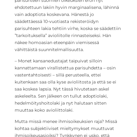
parisuhteen suomien oikeuksien eron nyt
ehdotettuun lakiin hyvin marginaalisena, lähinnä
vain adoptiota koskevana. Hänestä jo
säädettäessä 10-vuotiasta rekisteröidyn
parisuhteen lakia tehtiin virhe, koska se säädettiin
”tarkoituksella” avioliitolle rinnasteiseksi. Hän
näkee homoasian eteenpäin viemisessä
vähittäistä suunnitelmallisuutta.
– Monet kansanedustajat taipuivat silloin
kannattamaan virallistettua parisuhdetta – osin
vastentahtoisesti – sillä perusteella, ettei
kuitenkaan saa olla kyse avioliitosta ja että se ei
saa koskea lapsia. Nyt tässä hivutetaan askel
askeleelta. Sen jälkeen on tullut adoptiolaki,
hedelmöityshoitolaki ja nyt halutaan sitten
muuttaa koko avioliittolaki.
Mutta missä menee ihmisoikeuksien raja? Missä
kohtaa subjektiiviset mieltymykset muuttuvat
ihmisoikeusasioiksi? Tynkkynen ei usko, että