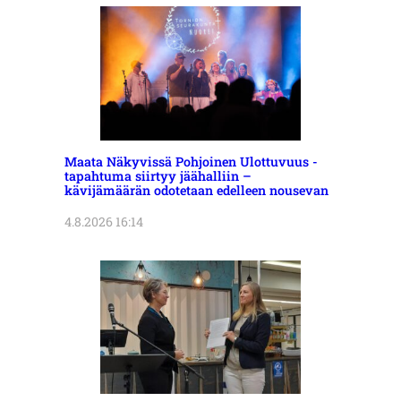
Maata Näkyvissä Pohjoinen Ulottuvuus -
tapahtuma siirtyy jäähalliin –
kävijämäärän odotetaan edelleen nousevan
4.8.2026 16:14