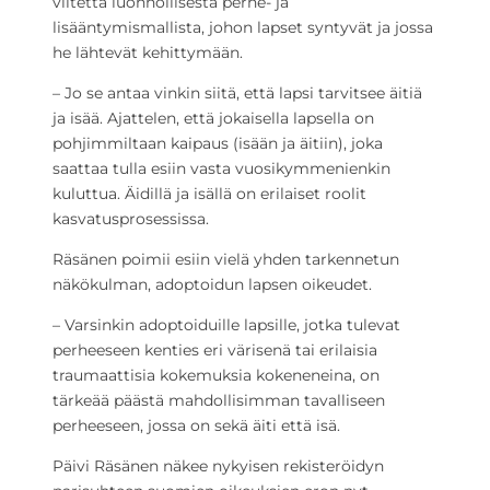
viitettä luonnollisesta perhe- ja
lisääntymismallista, johon lapset syntyvät ja jossa
he lähtevät kehittymään.
– Jo se antaa vinkin siitä, että lapsi tarvitsee äitiä
ja isää. Ajattelen, että jokaisella lapsella on
pohjimmiltaan kaipaus (isään ja äitiin), joka
saattaa tulla esiin vasta vuosikymmenienkin
kuluttua. Äidillä ja isällä on erilaiset roolit
kasvatusprosessissa.
Räsänen poimii esiin vielä yhden tarkennetun
näkökulman, adoptoidun lapsen oikeudet.
– Varsinkin adoptoiduille lapsille, jotka tulevat
perheeseen kenties eri värisenä tai erilaisia
traumaattisia kokemuksia kokeneneina, on
tärkeää päästä mahdollisimman tavalliseen
perheeseen, jossa on sekä äiti että isä.
Päivi Räsänen näkee nykyisen rekisteröidyn