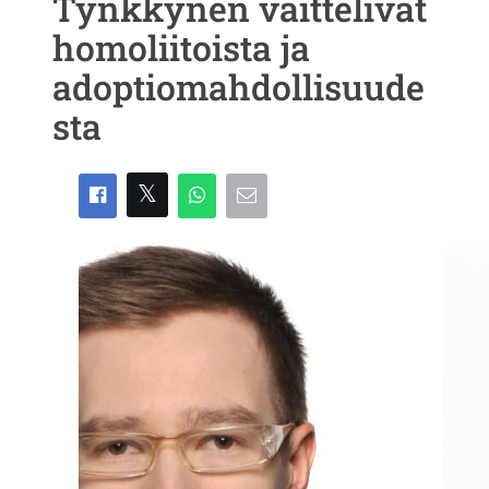
Tynkkynen väittelivät
homoliitoista ja
adoptiomahdollisuude
sta