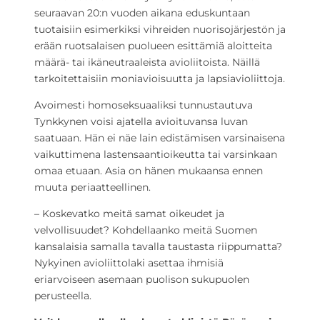
seuraavan 20:n vuoden aikana eduskuntaan
tuotaisiin esimerkiksi vihreiden nuorisojärjestön ja
erään ruotsalaisen puolueen esittämiä aloitteita
määrä- tai ikäneutraaleista avioliitoista. Näillä
tarkoitettaisiin moniavioisuutta ja lapsiavioliittoja.
Avoimesti homoseksuaaliksi tunnustautuva
Tynkkynen voisi ajatella avioituvansa luvan
saatuaan. Hän ei näe lain edistämisen varsinaisena
vaikuttimena lastensaantioikeutta tai varsinkaan
omaa etuaan. Asia on hänen mukaansa ennen
muuta periaatteellinen.
– Koskevatko meitä samat oikeudet ja
velvollisuudet? Kohdellaanko meitä Suomen
kansalaisia samalla tavalla taustasta riippumatta?
Nykyinen avioliittolaki asettaa ihmisiä
eriarvoiseen asemaan puolison sukupuolen
perusteella.