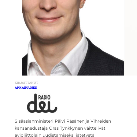
KIRJOITTANUT
AP KAIPIAINEN
Sisäasianministeri Päivi Räsänen ja Vihreiden
kansanedustaja Oras Tynkkynen väittelivät
avioliittolain uudistamiseksi jätetystä