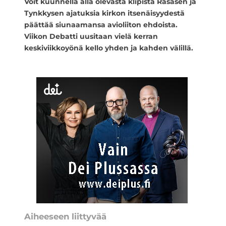
Voit kuunnella alla olevasta klipistä Räsäsen ja
Tynkkysen ajatuksia kirkon itsenäisyydestä
päättää siunaamansa avioliiton ehdoista.
Viikon Debatti uusitaan vielä kerran
keskiviikkoyönä kello yhden ja kahden välillä.
Aiheeseen liittyvää