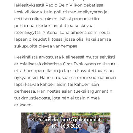
lakiesityksestä Radio Dein Viikon debatissa
keskiviikkona. Lain poliittisten edellytysten ja
eettisen oikeutuksen lisäksi paneuduttiin
pohtimaan kirkon avioliittoa koskevaa
itsenäisyyttä. Yhtenä isona aiheena esiin nousi
lapsen oikeudet liitossa, jossa olisi kaksi samaa
sukupuolta olevaa vanhempaa.
Keskinäistä arvostusta kielineessä mutta selvästi
erimielisessä debatissa Oras Tynkkynen muistutti,
että homopareilla on jo lapsia kasvatettavanaan
nykyäänkin. Hänen mukaansa moni suomalainen
lapsi kasvaa kahden äidin tai kahden isän
perheessä. Hän nostaa asian tueksi argumentin
tutkimustiedosta, jota hän ei tosin nimeä
erikseen.