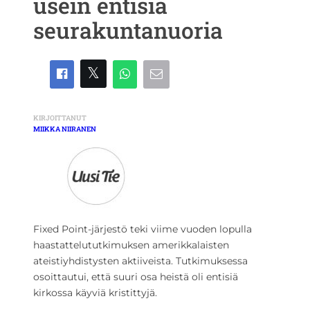
usein entisiä
seurakuntanuoria
KIRJOITTANUT
MIIKKA NIIRANEN
Fixed Point-järjestö teki viime vuoden lopulla
haastattelututkimuksen amerikkalaisten
ateistiyhdistysten aktiiveista. Tutkimuksessa
osoittautui, että suuri osa heistä oli entisiä
kirkossa käyviä kristittyjä.