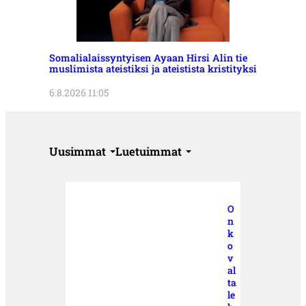
Somalialaissyntyisen Ayaan Hirsi Alin tie
muslimista ateistiksi ja ateistista kristityksi
6.8.2026 11:05
Uusimmat
Luetuimmat
O
n
k
o
v
al
ta
le