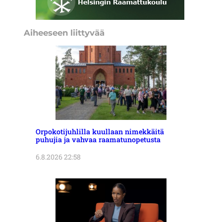
Aiheeseen liittyvää
Orpokotijuhlilla kuullaan nimekkäitä
puhujia ja vahvaa raamatunopetusta
6.8.2026 22:58