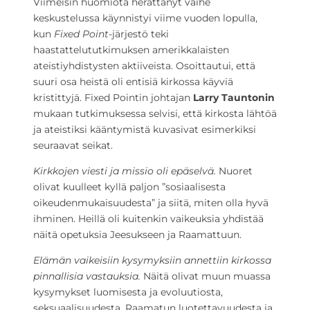
Viimeisin huomiota herättänyt vaihe
keskustelussa käynnistyi viime vuoden lopulla,
kun
Fixed Point-
järjestö teki
haastattelututkimuksen amerikkalaisten
ateistiyhdistysten aktiiveista. Osoittautui, että
suuri osa heistä oli entisiä kirkossa käyviä
kristittyjä. Fixed Pointin johtajan
Larry Tauntonin
mukaan tutkimuksessa selvisi, että kirkosta lähtöä
ja ateistiksi kääntymistä kuvasivat esimerkiksi
seuraavat seikat.
Kirkkojen viesti ja missio oli epäselvä.
Nuoret
olivat kuulleet kyllä paljon ”sosiaalisesta
oikeudenmukaisuudesta” ja siitä, miten olla hyvä
ihminen. Heillä oli kuitenkin vaikeuksia yhdistää
näitä opetuksia Jeesukseen ja Raamattuun.
Elämän vaikeisiin kysymyksiin annettiin kirkossa
pinnallisia vastauksia.
Näitä olivat muun muassa
kysymykset luomisesta ja evoluutiosta,
seksuaalisuudesta, Raamatun luotettavuudesta ja