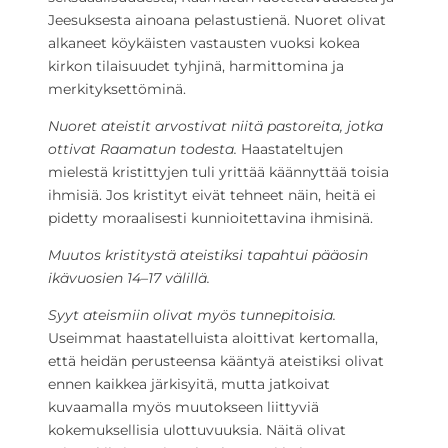
Jeesuksesta ainoana pelastustienä. Nuoret olivat
alkaneet köykäisten vastausten vuoksi kokea
kirkon tilaisuudet tyhjinä, harmittomina ja
merkityksettöminä.
Nuoret ateistit arvostivat niitä pastoreita, jotka
ottivat Raamatun todesta.
Haastateltujen
mielestä kristittyjen tuli yrittää käännyttää toisia
ihmisiä. Jos kristityt eivät tehneet näin, heitä ei
pidetty moraalisesti kunnioitettavina ihmisinä.
Muutos kristitystä ateistiksi tapahtui pääosin
ikävuosien 14–17 välillä.
Syyt ateismiin olivat myös tunnepitoisia.
Useimmat haastatelluista aloittivat kertomalla,
että heidän perusteensa kääntyä ateistiksi olivat
ennen kaikkea järkisyitä, mutta jatkoivat
kuvaamalla myös muutokseen liittyviä
kokemuksellisia ulottuvuuksia. Näitä olivat