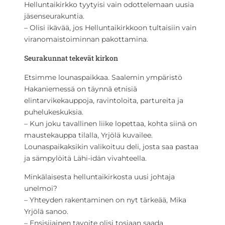
Helluntaikirkko tyytyisi vain odottelemaan uusia
jäsenseurakuntia.
– Olisi ikävää, jos Helluntaikirkkoon tultaisiin vain
viranomaistoiminnan pakottamina.
Seurakunnat tekevät kirkon
Etsimme lounaspaikkaa. Saalemin ympäristö
Hakaniemessä on täynnä etnisiä
elintarvikekauppoja, ravintoloita, partureita ja
puhelukeskuksia.
– Kun joku tavallinen liike lopettaa, kohta siinä on
maustekauppa tilalla, Yrjölä kuvailee.
Lounaspaikaksikin valikoituu deli, josta saa pastaa
ja sämpylöitä Lähi-idän vivahteella.
Minkälaisesta helluntaikirkosta uusi johtaja
unelmoi?
– Yhteyden rakentaminen on nyt tärkeää, Mika
Yrjölä sanoo.
– Ensisijainen tavoite olisi tosiaan saada