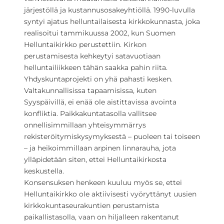
järjestöllä ja kustannusosakeyhtiöllä. 1990-luvulla
syntyi ajatus helluntailaisesta kirkkokunnasta, joka
realisoitui tammikuussa 2002, kun Suomen
Helluntaikirkko perustettiin. Kirkon
perustamisesta kehkeytyi satavuotiaan
helluntailiikkeen tähän saakka pahin riita.
Yhdyskuntaprojekti on yhä pahasti kesken.
Valtakunnallisissa tapaamisissa, kuten
Syyspäivillä, ei enää ole aistittavissa avointa
konfliktia. Paikkakuntatasolla vallitsee
onnellisimmillaan yhteisymmärrys
rekisteröitymiskysymyksestä – puoleen tai toiseen
– ja heikoimmillaan arpinen linnarauha, jota
ylläpidetään siten, ettei Helluntaikirkosta
keskustella.
Konsensuksen henkeen kuuluu myös se, ettei
Helluntaikirkko ole aktiivisesti vyöryttänyt uusien
kirkkokuntaseurakuntien perustamista
paikallistasolla, vaan on hiljalleen rakentanut