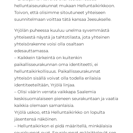
helluntaiseurakunnat mukaan Helluntaikirkkoon.
Toivon, että olisimme sitoutuneet yhteiseen
suunnitelmaan voittaa tätä kansaa Jeesukselle.
Yrjölän puheessa kuuluu unelma syvemmästä
yhteisestä näystä ja tahtotilasta, jota yhteinen
yhteisörakenne voisi olla osaltaan
edesauttamassa.
– Kaikkein tärkeintä on kuitenkin
paikallisseurakunnan oma identiteetti, ei
helluntaikirkollisuus. Paikallisseurakunnat
yhteisön sisällä voivat olla todella erilaisia
identiteeteiltään, Yrjölä linjaa.
– Olisi väärin verrata vaikkapa Saalemia
keskisuomalaiseen pieneen seurakuntaan ja vaatia
kaikkia olemaan samanlaisia.
Yrjölä uskoo, että Helluntaikirkko on lopulta
jäsentensä näköinen.
– Helluntaikirkon ei pidä määritellä, minkälaisia
seurakunnat ovat. Seurakunnat määrittelevät sen,