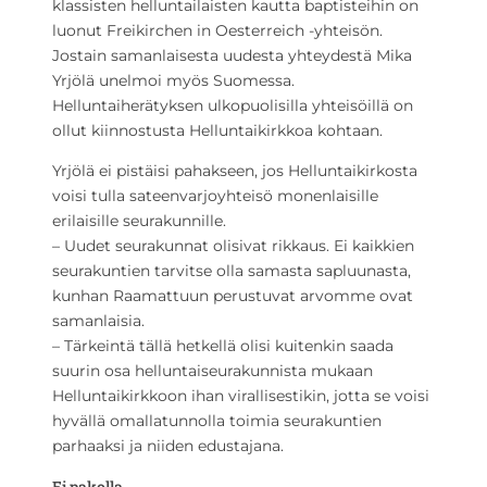
klassisten helluntailaisten kautta baptisteihin on
luonut Freikirchen in Oesterreich -yhteisön.
Jostain samanlaisesta uudesta yhteydestä Mika
Yrjölä unelmoi myös Suomessa.
Helluntaiherätyksen ulkopuolisilla yhteisöillä on
ollut kiinnostusta Helluntaikirkkoa kohtaan.
Yrjölä ei pistäisi pahakseen, jos Helluntaikirkosta
voisi tulla sateenvarjoyhteisö monenlaisille
erilaisille seurakunnille.
– Uudet seurakunnat olisivat rikkaus. Ei kaikkien
seurakuntien tarvitse olla samasta sapluunasta,
kunhan Raamattuun perustuvat arvomme ovat
samanlaisia.
– Tärkeintä tällä hetkellä olisi kuitenkin saada
suurin osa helluntaiseurakunnista mukaan
Helluntaikirkkoon ihan virallisestikin, jotta se voisi
hyvällä omallatunnolla toimia seurakuntien
parhaaksi ja niiden edustajana.
Ei pakolla