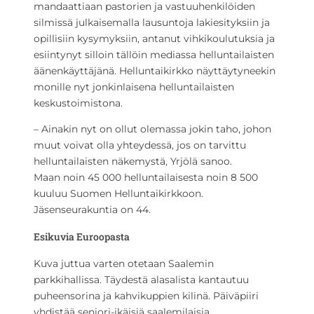
mandaattiaan pastorien ja vastuuhenkilöiden
silmissä julkaisemalla lausuntoja lakiesityksiin ja
opillisiin kysymyksiin, antanut vihkikoulutuksia ja
esiintynyt silloin tällöin mediassa helluntailaisten
äänenkäyttäjänä. Helluntaikirkko näyttäytyneekin
monille nyt jonkinlaisena helluntailaisten
keskustoimistona.
– Ainakin nyt on ollut olemassa jokin taho, johon
muut voivat olla yhteydessä, jos on tarvittu
helluntailaisten näkemystä, Yrjölä sanoo.
Maan noin 45 000 helluntailaisesta noin 8 500
kuuluu Suomen Helluntaikirkkoon.
Jäsenseurakuntia on 44.
Esikuvia Euroopasta
Kuva juttua varten otetaan Saalemin
parkkihallissa. Täydestä alasalista kantautuu
puheensorina ja kahvikuppien kilinä. Päiväpiiri
yhdistää seniori-ikäisiä saalemilaisia.