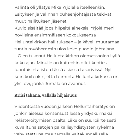
Valinta oli yllätys Mika Yrjölälle itselleenkin.
Esityksen ja valinnan puheenjohtajasta tekivät
muut hallituksen jäsenet.
Kuvio sisältää jopa hilpeitä aineksia: Yrjölä meni
noviisina ensimmäiseen kokoukseensa
Helluntaikirkon hallitukseen – ja käveli muutamaa
tuntia myöhemmin ulos koko puodin johtajana.
– Olen tukenut Helluntaikirkon olemassaoloa kyllä
koko ajan. Minulle on kuitenkin ollut kenties
luontaisinta istua tässä asiassa takarivissä. Nyt
koin kuitenkin, että toiminta Helluntaikirkossa on
yksi ovi, jonka Jumala on avannut.
Kriisi takana, vallalla hiljaisuus
Viidentoista vuoden jälkeen Helluntaiherätys on
jonkinlaisessa konsensustilassa yhdyskunnaksi
rekisteröitymisen osalta. Liike on suurpiirteisesti
kuvailtuna satojen paikallisyhdistysten rykelmä
vahvistettuna muutamalla valtakunnallisella