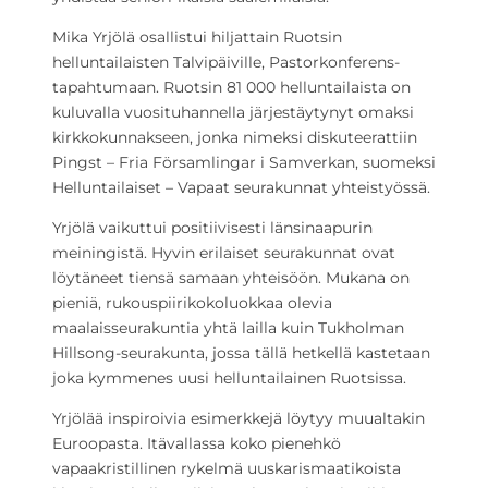
Mika Yrjölä osallistui hiljattain Ruotsin
helluntailaisten Talvipäiville, Pastorkonferens-
tapahtumaan. Ruotsin 81 000 helluntailaista on
kuluvalla vuosituhannella järjestäytynyt omaksi
kirkkokunnakseen, jonka nimeksi diskuteerattiin
Pingst – Fria Församlingar i Samverkan, suomeksi
Helluntailaiset – Vapaat seurakunnat yhteistyössä.
Yrjölä vaikuttui positiivisesti länsinaapurin
meiningistä. Hyvin erilaiset seurakunnat ovat
löytäneet tiensä samaan yhteisöön. Mukana on
pieniä, rukouspiirikokoluokkaa olevia
maalaisseurakuntia yhtä lailla kuin Tukholman
Hillsong-seurakunta, jossa tällä hetkellä kastetaan
joka kymmenes uusi helluntailainen Ruotsissa.
Yrjölää inspiroivia esimerkkejä löytyy muualtakin
Euroopasta. Itävallassa koko pienehkö
vapaakristillinen rykelmä uuskarismaatikoista