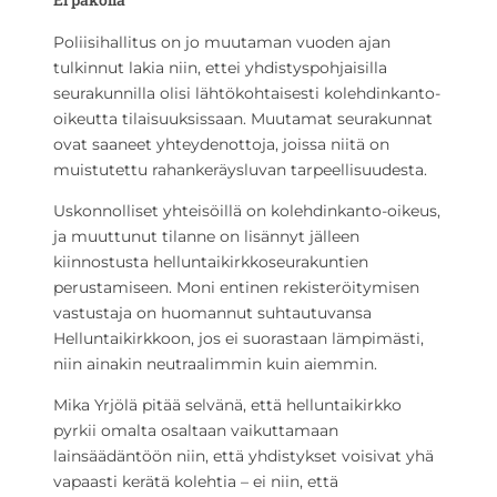
Poliisihallitus on jo muutaman vuoden ajan
tulkinnut lakia niin, ettei yhdistyspohjaisilla
seurakunnilla olisi lähtökohtaisesti kolehdinkanto-
oikeutta tilaisuuksissaan. Muutamat seurakunnat
ovat saaneet yhteydenottoja, joissa niitä on
muistutettu rahankeräysluvan tarpeellisuudesta.
Uskonnolliset yhteisöillä on kolehdinkanto-oikeus,
ja muuttunut tilanne on lisännyt jälleen
kiinnostusta helluntaikirkkoseurakuntien
perustamiseen. Moni entinen rekisteröitymisen
vastustaja on huomannut suhtautuvansa
Helluntaikirkkoon, jos ei suorastaan lämpimästi,
niin ainakin neutraalimmin kuin aiemmin.
Mika Yrjölä pitää selvänä, että helluntaikirkko
pyrkii omalta osaltaan vaikuttamaan
lainsäädäntöön niin, että yhdistykset voisivat yhä
vapaasti kerätä kolehtia – ei niin, että