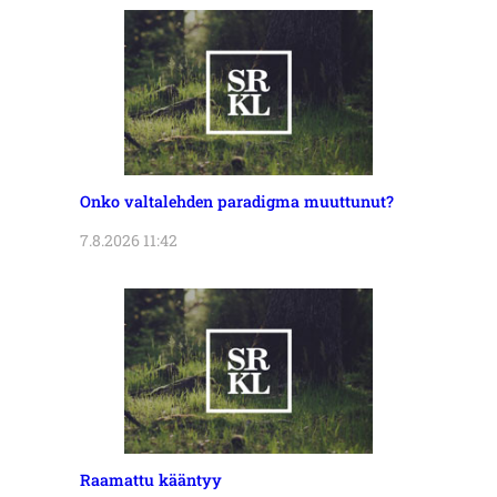
Onko valtalehden paradigma muuttunut?
7.8.2026 11:42
Raamattu kääntyy