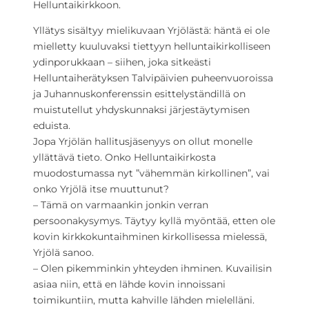
Helluntaikirkkoon.
Yllätys sisältyy mielikuvaan Yrjölästä: häntä ei ole
mielletty kuuluvaksi tiettyyn helluntaikirkolliseen
ydinporukkaan – siihen, joka sitkeästi
Helluntaiherätyksen Talvipäivien puheenvuoroissa
ja Juhannuskonferenssin esittelyständillä on
muistutellut yhdyskunnaksi järjestäytymisen
eduista.
Jopa Yrjölän hallitusjäsenyys on ollut monelle
yllättävä tieto. Onko Helluntaikirkosta
muodostumassa nyt ”vähemmän kirkollinen”, vai
onko Yrjölä itse muuttunut?
– Tämä on varmaankin jonkin verran
persoonakysymys. Täytyy kyllä myöntää, etten ole
kovin kirkkokuntaihminen kirkollisessa mielessä,
Yrjölä sanoo.
– Olen pikemminkin yhteyden ihminen. Kuvailisin
asiaa niin, että en lähde kovin innoissani
toimikuntiin, mutta kahville lähden mielelläni.