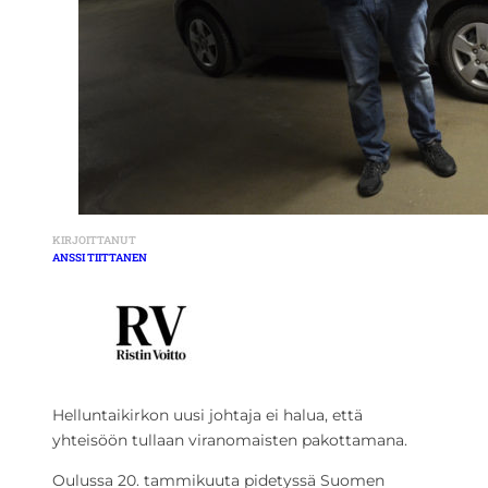
KIRJOITTANUT
ANSSI TIITTANEN
Helluntaikirkon uusi johtaja ei halua, että
yhteisöön tullaan viranomaisten pakottamana.
Oulussa 20. tammikuuta pidetyssä Suomen