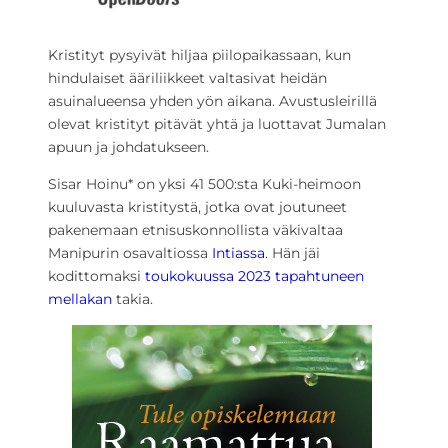
Kristityt pysyivät hiljaa piilopaikassaan, kun
hindulaiset ääriliikkeet valtasivat heidän
asuinalueensa yhden yön aikana. Avustusleirillä
olevat kristityt pitävät yhtä ja luottavat Jumalan
apuun ja johdatukseen.
Sisar Hoinu* on yksi 41 500:sta Kuki-heimoon
kuuluvasta kristitystä, jotka ovat joutuneet
pakenemaan etnisuskonnollista väkivaltaa
Manipurin osavaltiossa
Intiassa
. Hän jäi
kodittomaksi
toukokuussa 2023 tapahtuneen
mellakan
takia.