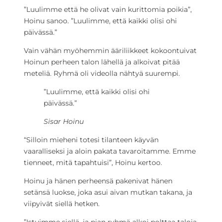
”Luulimme että he olivat vain kurittomia poikia”,
Hoinu sanoo. ”Luulimme, että kaikki olisi ohi
päivässä.”
Vain vähän myöhemmin ääriliikkeet kokoontuivat
Hoinun perheen talon lähellä ja alkoivat pitää
meteliä. Ryhmä oli videolla nähtyä suurempi.
”Luulimme, että kaikki olisi ohi
päivässä.”
Sisar Hoinu
“Silloin mieheni totesi tilanteen käyvän
vaaralliseksi ja aloin pakata tavaroitamme. Emme
tienneet, mitä tapahtuisi”, Hoinu kertoo.
Hoinu ja hänen perheensä pakenivat hänen
setänsä luokse, joka asui aivan mutkan takana, ja
viipyivät siellä hetken.