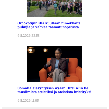
Orpokotijuhlilla kuullaan nimekkäitä
puhujia ja vahvaa raamatunopetusta
6.8.2026 22:58
Somalialaissyntyisen Ayaan Hirsi Alin tie
muslimista ateistiksi ja ateistista kristityksi
6.8.2026 11:05