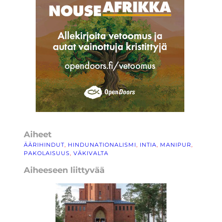
Aiheet
ÄÄRIHINDUT
, 
HINDUNATIONALISMI
, 
INTIA
, 
MANIPUR
, 
PAKOLAISUUS
, 
VÄKIVALTA
Aiheeseen liittyvää