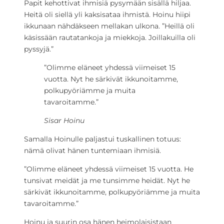
Papit kehottivat ihmisiä pysymään sisällä hiljaa.
Heitä oli siellä yli kaksisataa ihmistä. Hoinu hiipi
ikkunaan nähdäkseen mellakan ulkona. ”Heillä oli
käsissään rautatankoja ja miekkoja. Joillakuilla oli
pyssyjä.”
”Olimme eläneet yhdessä viimeiset 15
vuotta. Nyt he särkivät ikkunoitamme,
polkupyöriämme ja muita
tavaroitamme.”
Sisar Hoinu
Samalla Hoinulle paljastui tuskallinen totuus:
nämä olivat hänen tuntemiaan ihmisiä.
”Olimme eläneet yhdessä viimeiset 15 vuotta. He
tunsivat meidät ja me tunsimme heidät. Nyt he
särkivät ikkunoitamme, polkupyöriämme ja muita
tavaroitamme.”
Hoinu ja suurin osa hänen heimolaisistaan