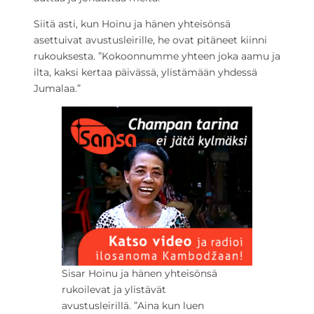
Siitä asti, kun Hoinu ja hänen yhteisönsä
asettuivat avustusleirille, he ovat pitäneet kiinni
rukouksesta. ”Kokoonnumme yhteen joka aamu ja
ilta, kaksi kertaa päivässä, ylistämään yhdessä
Jumalaa.”
Sisar Hoinu ja hänen yhteisönsä
rukoilevat ja ylistävät
avustusleirillä. ”Aina kun luen