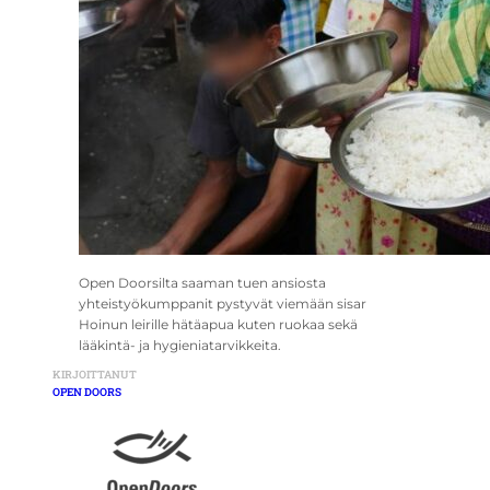
Open Doorsilta saaman tuen ansiosta
yhteistyökumppanit pystyvät viemään sisar
Hoinun leirille hätäapua kuten ruokaa sekä
lääkintä- ja hygieniatarvikkeita.
KIRJOITTANUT
OPEN DOORS