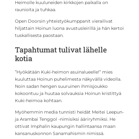
Heimolle kuuluneiden kirkkojen paikalla on
raunioita ja tuhkaa.
Open Doorsin yhteistyökumppanit vierailivat
hiljattain Hoinun luona avustusleirillä ja hän kertoi
tuskallisesta paostaan.
Tapahtumat tulivat lähelle
kotia
”Hyökätään Kuki-heimon asuinalueelle!” mies
kuuluttaa Hoinun puhelimesta näkyvällä videolla.
Noin sadan hengen suuruinen ihmisjoukko
kokoontuu ja huutaa solvauksia Hoinun kristittyä
Kuki-heimoa kohtaan.
Myöhemmin media tunnisti heidät Meitei Leepun-
ja Arambai Tenggol -nimisiksi ääriryhmiksi. He
ottivat Imphalin kaupungin hallintaansa maan
kansanuskonnon Sanamahismin nimissä.