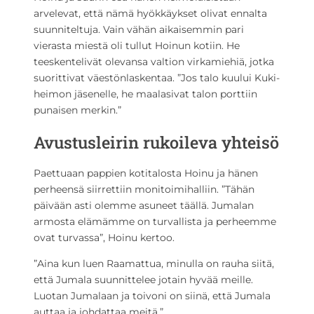
arvelevat, että nämä hyökkäykset olivat ennalta
suunniteltuja. Vain vähän aikaisemmin pari
vierasta miestä oli tullut Hoinun kotiin. He
teeskentelivät olevansa valtion virkamiehiä, jotka
suorittivat väestönlaskentaa. ”Jos talo kuului Kuki-
heimon jäsenelle, he maalasivat talon porttiin
punaisen merkin.”
Avustusleirin rukoileva yhteisö
Paettuaan pappien kotitalosta Hoinu ja hänen
perheensä siirrettiin monitoimihalliin. ”Tähän
päivään asti olemme asuneet täällä. Jumalan
armosta elämämme on turvallista ja perheemme
ovat turvassa”, Hoinu kertoo.
”Aina kun luen Raamattua, minulla on rauha siitä,
että Jumala suunnittelee jotain hyvää meille.
Luotan Jumalaan ja toivoni on siinä, että Jumala
auttaa ja johdattaa meitä.”