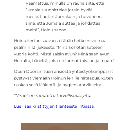
Raamattua, minulla on rauha siitä, että
Jumala suunnittelee jotain hyvää
meille. Luotan Jumalaan ja toivoni on
siinä, että Jumala auttaa ja johdattaa
meitä”, Hoinu sanoo.
Hoinu kertoo saavansa tähän hetkeen voimaa
psalmin 121 jakeesta: ”Minä kohotan katseeni
vuoria kohti. Mistä saisin avun? Minä saan avun
Herralta, häneltä, joka on luonut taivaan ja maan.”
Open Doorsin tuen ansiosta yhteistyökumppanit
pystyvät viemään Hoinun leirille hätäapua, kuten
ruokaa sekä lääkintä- ja hygieniatarvikkeita.
*Nimet on muutettu turvallisuussyitä.
Lue lisää kristittyjen tilanteesta Intiassa.