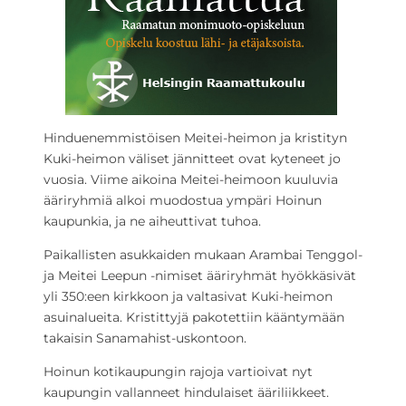
Hinduenemmistöisen Meitei-heimon ja kristityn
Kuki-heimon väliset jännitteet ovat kyteneet jo
vuosia. Viime aikoina Meitei-heimoon kuuluvia
ääriryhmiä alkoi muodostua ympäri Hoinun
kaupunkia, ja ne aiheuttivat tuhoa.
Paikallisten asukkaiden mukaan Arambai Tenggol-
ja Meitei Leepun -nimiset ääriryhmät hyökkäsivät
yli 350:een kirkkoon ja valtasivat Kuki-heimon
asuinalueita. Kristittyjä pakotettiin kääntymään
takaisin Sanamahist-uskontoon.
Hoinun kotikaupungin rajoja vartioivat nyt
kaupungin vallanneet hindulaiset ääriliikkeet.