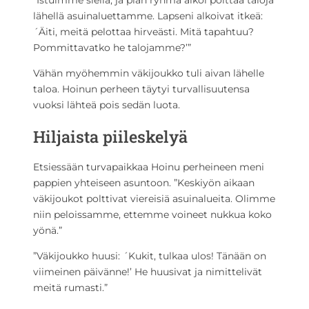
”Istuimme siellä, ja pian ryhmä alkoi polttaa taloja
lähellä asuinaluettamme. Lapseni alkoivat itkeä:
´Äiti, meitä pelottaa hirveästi. Mitä tapahtuu?
Pommittavatko he talojamme?’”
Vähän myöhemmin väkijoukko tuli aivan lähelle
taloa. Hoinun perheen täytyi turvallisuutensa
vuoksi lähteä pois sedän luota.
Hiljaista piileskelyä
Etsiessään turvapaikkaa Hoinu perheineen meni
pappien yhteiseen asuntoon. ”Keskiyön aikaan
väkijoukot polttivat viereisiä asuinalueita. Olimme
niin peloissamme, ettemme voineet nukkua koko
yönä.”
”Väkijoukko huusi: ´Kukit, tulkaa ulos! Tänään on
viimeinen päivänne!’ He huusivat ja nimittelivät
meitä rumasti.”