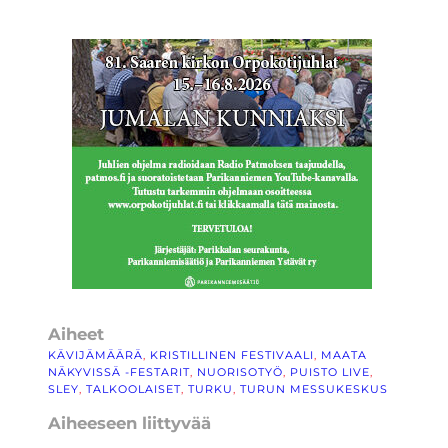
Aiheet
KÄVIJÄMÄÄRÄ
, 
KRISTILLINEN FESTIVAALI
, 
MAATA
NÄKYVISSÄ -FESTARIT
, 
NUORISOTYÖ
, 
PUISTO LIVE
, 
SLEY
, 
TALKOOLAISET
, 
TURKU
, 
TURUN MESSUKESKUS
Aiheeseen liittyvää