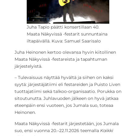
Juha Tapio päätti konsertillaan 40.
Maata Näkyvissä -festarit sunnuntaina
iltapäivällä. Kuva: Samuel Saarisalo
Juha Heinonen kertoo olevansa hyvin kiitollinen
Maata Näkyvissä -festareista ja tapahtuman
järjestelyistä.
– Tulevaisuus näyttää hyvältä ja siihen on kaksi
syytä: järjestäjätiimi eli festareiden ja Puisto Liven
tuottajatiimi sekä talkoo-organisaatio. Porukka on
sitoutunutta. Juhlavuoden jälkeen on hyvä jatkaa
eteenpäin ensi vuoteen, jos Jumala suo, toteaa
Heinonen.
Maata Näkyvissä -festarit järjestetään, jos Jumala
suo, ensi vuonna 20.–22.11.2026 teemalla
Kaikki