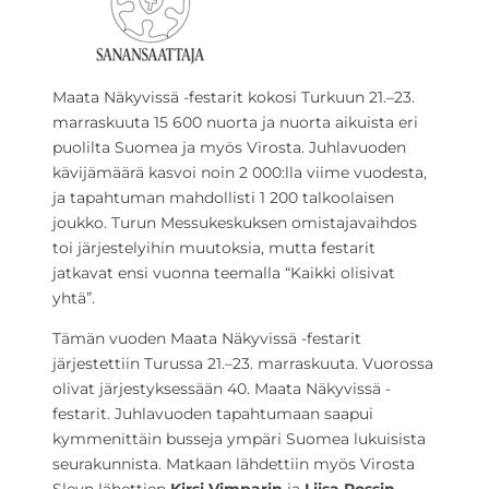
Maata Näkyvissä -festarit kokosi Turkuun 21.–23.
marraskuuta 15 600 nuorta ja nuorta aikuista eri
puolilta Suomea ja myös Virosta. Juhlavuoden
kävijämäärä kasvoi noin 2 000:lla viime vuodesta,
ja tapahtuman mahdollisti 1 200 talkoolaisen
joukko. Turun Messukeskuksen omistajavaihdos
toi järjestelyihin muutoksia, mutta festarit
jatkavat ensi vuonna teemalla “Kaikki olisivat
yhtä”.
Tämän vuoden Maata Näkyvissä -festarit
järjestettiin Turussa 21.–23. marraskuuta. Vuorossa
olivat järjestyksessään 40. Maata Näkyvissä -
festarit. Juhlavuoden tapahtumaan saapui
kymmenittäin busseja ympäri Suomea lukuisista
seurakunnista. Matkaan lähdettiin myös Virosta