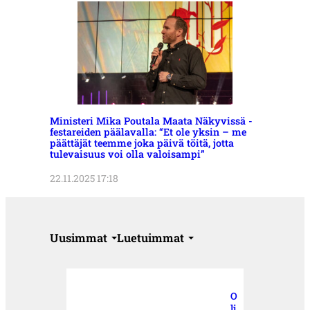
Ministeri Mika Poutala Maata Näkyvissä -
festareiden päälavalla: “Et ole yksin – me
päättäjät teemme joka päivä töitä, jotta
tulevaisuus voi olla valoisampi”
22.11.2025 17:18
Uusimmat
Luetuimmat
O
li