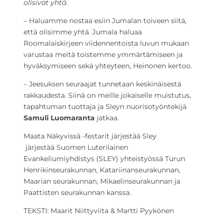
olisivat yhtä
.
– Haluamme nostaa esiin Jumalan toiveen siitä,
että olisimme yhtä. Jumala haluaa
Roomalaiskirjeen viidennentoista luvun mukaan
varustaa meitä toistemme ymmärtämiseen ja
hyväksymiseen sekä yhteyteen, Heinonen kertoo.
– Jeesuksen seuraajat tunnetaan keskinäisestä
rakkaudesta. Siinä on meille jokaiselle muistutus,
tapahtuman tuottaja ja Sleyn nuorisotyöntekijä
Samuli Luomaranta
jatkaa.
Maata Näkyvissä -festarit järjestää Sley
järjestää Suomen Luterilainen
Evankeliumiyhdistys (SLEY) yhteistyössä Turun
Henrikinseurakunnan, Katariinanseurakunnan,
Maarian seurakunnan, Mikaelinseurakunnan ja
Paattisten seurakunnan kanssa.
TEKSTI: Maarit Niittyviita & Martti Pyykönen