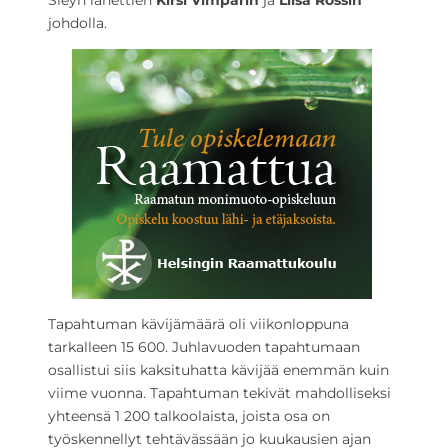
Sleyn lähettien
Kirsi Vimparin
ja
Liisa Rossin
johdolla.
Tapahtuman kävijämäärä oli viikonloppuna
tarkalleen 15 600. Juhlavuoden tapahtumaan
osallistui siis kaksituhatta kävijää enemmän kuin
viime vuonna. Tapahtuman tekivät mahdolliseksi
yhteensä 1 200 talkoolaista, joista osa on
työskennellyt tehtävässään jo kuukausien ajan