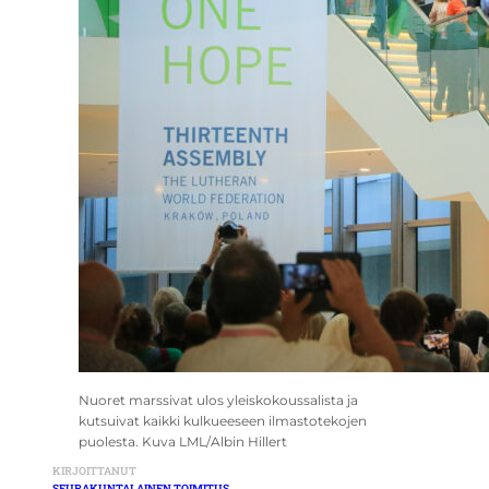
Nuoret marssivat ulos yleiskokoussalista ja
kutsuivat kaikki kulkueeseen ilmastotekojen
puolesta. Kuva LML/Albin Hillert
KIRJOITTANUT
SEURAKUNTALAINEN TOIMITUS