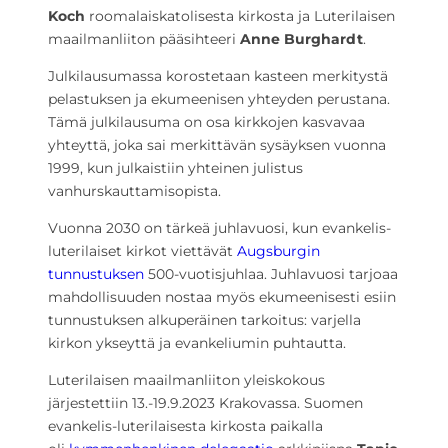
Koch
roomalaiskatolisesta kirkosta ja Luterilaisen
maailmanliiton pääsihteeri
Anne Burghardt
.
Julkilausumassa korostetaan kasteen merkitystä
pelastuksen ja ekumeenisen yhteyden perustana.
Tämä julkilausuma on osa kirkkojen kasvavaa
yhteyttä, joka sai merkittävän sysäyksen vuonna
1999, kun julkaistiin yhteinen julistus
vanhurskauttamisopista.
Vuonna 2030 on tärkeä juhlavuosi, kun evankelis-
luterilaiset kirkot viettävät
Augsburgin
tunnustuksen
500-vuotisjuhlaa. Juhlavuosi tarjoaa
mahdollisuuden nostaa myös ekumeenisesti esiin
tunnustuksen alkuperäinen tarkoitus: varjella
kirkon ykseyttä ja evankeliumin puhtautta.
Luterilaisen maailmanliiton yleiskokous
järjestettiin 13.-19.9.2023 Krakovassa. Suomen
evankelis-luterilaisesta kirkosta paikalla