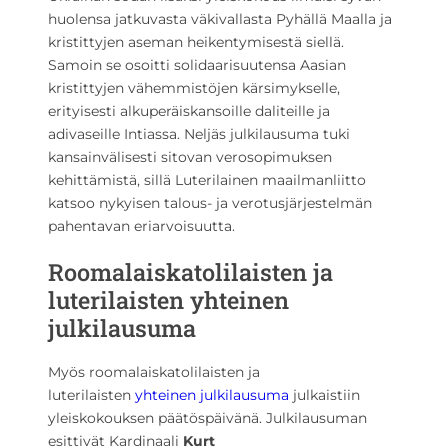
huolensa jatkuvasta väkivallasta Pyhällä Maalla ja
kristittyjen aseman heikentymisestä siellä.
Samoin se osoitti solidaarisuutensa Aasian
kristittyjen vähemmistöjen kärsimykselle,
erityisesti alkuperäiskansoille daliteille ja
adivaseille Intiassa. Neljäs julkilausuma tuki
kansainvälisesti sitovan verosopimuksen
kehittämistä, sillä Luterilainen maailmanliitto
katsoo nykyisen talous- ja verotusjärjestelmän
pahentavan eriarvoisuutta.
Roomalaiskatolilaisten ja
luterilaisten yhteinen
julkilausuma
Myös roomalaiskatolilaisten ja
luterilaisten
yhteinen julkilausuma
julkaistiin
yleiskokouksen päätöspäivänä. Julkilausuman
esittivät Kardinaali
Kurt