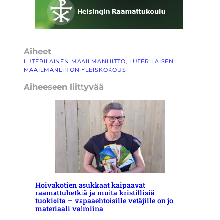
Aiheet
LUTERILAINEN MAAILMANLIITTO
, 
LUTERILAISEN
MAAILMANLIITON YLEISKOKOUS
Aiheeseen liittyvää
Hoivakotien asukkaat kaipaavat
raamattuhetkiä ja muita kristillisiä
tuokioita – vapaaehtoisille vetäjille on jo
materiaali valmiina