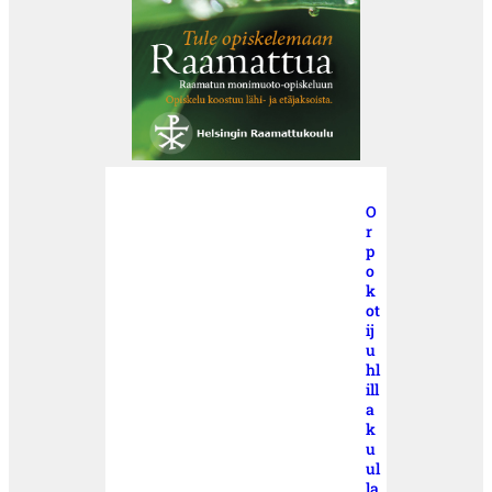
O
r
p
o
k
ot
ij
u
hl
ill
a
k
u
ul
la