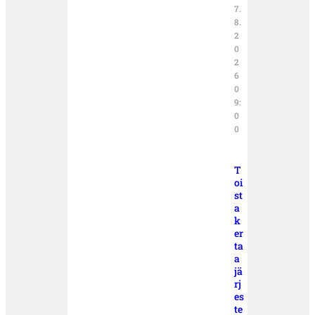
7.
8.
2
0
2
6
0
9:
0
0
T
oi
st
a
k
er
ta
a
jä
rj
es
te