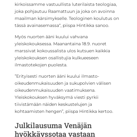
kirkoissamme vastuullista luterilaista teologiaa,
joka pohjautuu Raamattuun ja joka on avoinna
maailman kärsimykselle. Teologinen koulutus on
tässä avainasemassa“, piispa Hintikka sanoo.
Myös nuorten ääni kuului vahvana
yleiskokouksessa. Maanantaina 18.9. nuoret
marssivat kokoussalista ulos kutsuen kaikkia
yleiskokouksen osallistujia kulkueeseen
ilmastotekojen puolesta.
”Erityisesti nuorten ääni kuului ilmasto-
oikeudenmukaisuuden ja sukupolvien välisen
oikeudenmukaisuuden vaatimuksena.
Yleiskokouksen hyväksymä viesti pyrkii
tiivistämään näiden keskustelujen ja
kohtaamisten hengen”, piispa Hintikka kertoo.
Julkilausuma Venäjän
hyökkäyssotaa vastaan