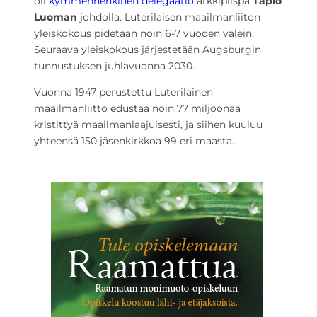
oli
kymmenhenkinen delegaatio
arkkipiispa
Tapio
Luoman
johdolla. Luterilaisen maailmanliiton
yleiskokous pidetään noin 6-7 vuoden välein.
Seuraava yleiskokous järjestetään Augsburgin
tunnustuksen juhlavuonna 2030.
Vuonna 1947 perustettu Luterilainen
maailmanliitto edustaa noin 77 miljoonaa
kristittyä maailmanlaajuisesti, ja siihen kuuluu
yhteensä 150 jäsenkirkkoa 99 eri maasta.