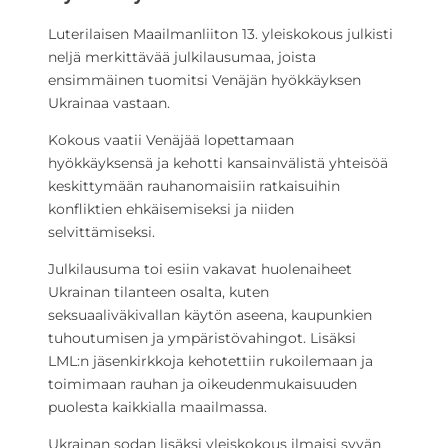
Luterilaisen Maailmanliiton 13. yleiskokous julkisti
neljä merkittävää julkilausumaa, joista
ensimmäinen tuomitsi Venäjän hyökkäyksen
Ukrainaa vastaan.
Kokous vaatii Venäjää lopettamaan
hyökkäyksensä ja kehotti kansainvälistä yhteisöä
keskittymään rauhanomaisiin ratkaisuihin
konfliktien ehkäisemiseksi ja niiden
selvittämiseksi.
Julkilausuma toi esiin vakavat huolenaiheet
Ukrainan tilanteen osalta, kuten
seksuaaliväkivallan käytön aseena, kaupunkien
tuhoutumisen ja ympäristövahingot. Lisäksi
LML:n jäsenkirkkoja kehotettiin rukoilemaan ja
toimimaan rauhan ja oikeudenmukaisuuden
puolesta kaikkialla maailmassa.
Ukrainan sodan lisäksi yleiskokous ilmaisi syvän