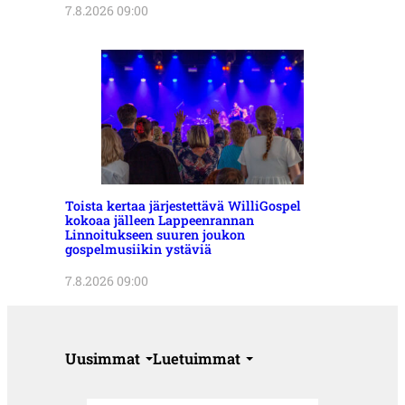
7.8.2026 09:00
Toista kertaa järjestettävä WilliGospel
kokoaa jälleen Lappeenrannan
Linnoitukseen suuren joukon
gospelmusiikin ystäviä
7.8.2026 09:00
Uusimmat
Luetuimmat