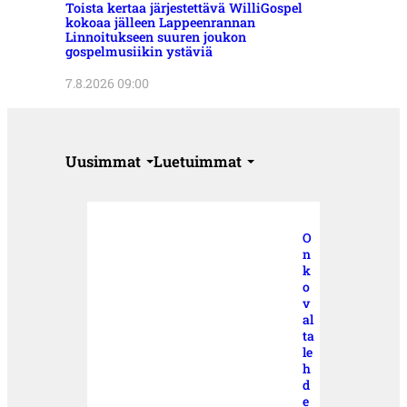
Toista kertaa järjestettävä WilliGospel
kokoaa jälleen Lappeenrannan
Linnoitukseen suuren joukon
gospelmusiikin ystäviä
7.8.2026 09:00
Uusimmat
Luetuimmat
O
n
k
o
v
al
ta
le
h
d
e