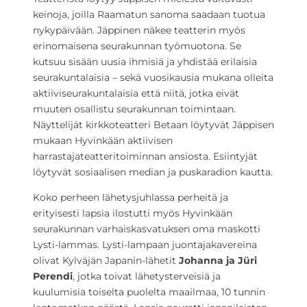
keinoja, joilla Raamatun sanoma saadaan tuotua
nykypäivään. Jäppinen näkee teatterin myös
erinomaisena seurakunnan työmuotona. Se
kutsuu sisään uusia ihmisiä ja yhdistää erilaisia
seurakuntalaisia – sekä vuosikausia mukana olleita
aktiiviseurakuntalaisia että niitä, jotka eivät
muuten osallistu seurakunnan toimintaan.
Näyttelijät kirkkoteatteri Betaan löytyvät Jäppisen
mukaan Hyvinkään aktiivisen
harrastajateatteritoiminnan ansiosta. Esiintyjät
löytyvät sosiaalisen median ja puskaradion kautta.
Koko perheen lähetysjuhlassa perheitä ja
erityisesti lapsia ilostutti myös Hyvinkään
seurakunnan varhaiskasvatuksen oma maskotti
Lysti-lammas. Lysti-lampaan juontajakavereina
olivat Kylväjän Japanin-lähetit
Johanna ja Jüri
Perendi
, jotka toivat lähetysterveisiä ja
kuulumisia toiselta puolelta maailmaa, 10 tunnin