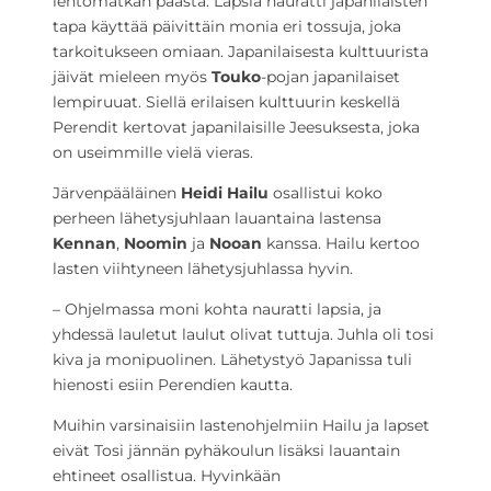
lentomatkan päästä
.
Lapsia nauratti japanilaisten
tapa käyttää päivittäin monia eri tossuja, joka
tarkoitukseen omiaan. Japanilaisesta kulttuurista
jäivät mieleen myös
Touko
-pojan japanilaiset
lempiruuat. Siellä erilaisen kulttuurin keskellä
Perendit kertovat japanilaisille Jeesuksesta, joka
on useimmille vielä vieras.
Järvenpääläinen
Heidi Hailu
osallistui koko
perheen lähetysjuhlaan lauantaina lastensa
Kennan
,
Noomin
ja
Nooan
kanssa. Hailu kertoo
lasten viihtyneen lähetysjuhlassa hyvin.
– Ohjelmassa moni kohta nauratti lapsia, ja
yhdessä lauletut laulut olivat tuttuja. Juhla oli tosi
kiva ja monipuolinen. Lähetystyö Japanissa tuli
hienosti esiin Perendien kautta.
Muihin varsinaisiin lastenohjelmiin Hailu ja lapset
eivät Tosi jännän pyhäkoulun lisäksi lauantain
ehtineet osallistua. Hyvinkään