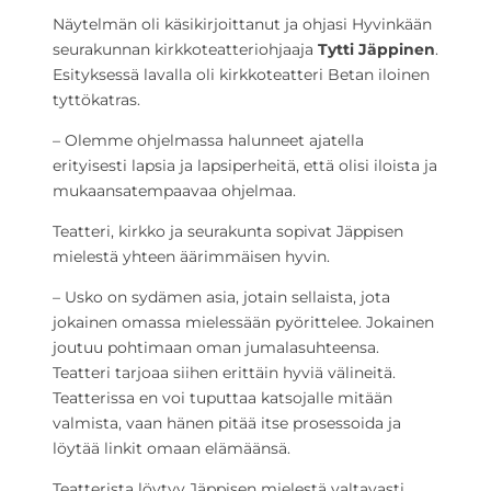
Näytelmän oli käsikirjoittanut ja ohjasi Hyvinkään
seurakunnan kirkkoteatteriohjaaja
Tytti Jäppinen
.
Esityksessä lavalla oli kirkkoteatteri Betan iloinen
tyttökatras.
– Olemme ohjelmassa halunneet ajatella
erityisesti lapsia ja lapsiperheitä, että olisi iloista ja
mukaansatempaavaa ohjelmaa.
Teatteri, kirkko ja seurakunta sopivat Jäppisen
mielestä yhteen äärimmäisen hyvin.
– Usko on sydämen asia, jotain sellaista, jota
jokainen omassa mielessään pyörittelee. Jokainen
joutuu pohtimaan oman jumalasuhteensa.
Teatteri tarjoaa siihen erittäin hyviä välineitä.
Teatterissa en voi tuputtaa katsojalle mitään
valmista, vaan hänen pitää itse prosessoida ja
löytää linkit omaan elämäänsä.
Teatterista löytyy Jäppisen mielestä valtavasti