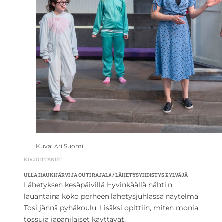
Kuva: Ari Suomi
KIRJOITTANUT
ULLA HAUKIJÄRVI JA OUTI RAJALA / LÄHETYSYHDISTYS KYLVÄJÄ
Lähetyksen kesäpäivillä Hyvinkäällä nähtiin
lauantaina koko perheen lähetysjuhlassa näytelmä
Tosi jännä pyhäkoulu. Lisäksi opittiin, miten monia
tossuja japanilaiset käyttävät.