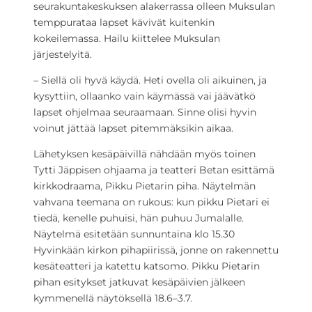
seurakuntakeskuksen alakerrassa olleen Muksulan
temppurataa lapset kävivät kuitenkin
kokeilemassa. Hailu kiittelee Muksulan
järjestelyitä.
– Siellä oli hyvä käydä. Heti ovella oli aikuinen, ja
kysyttiin, ollaanko vain käymässä vai jäävätkö
lapset ohjelmaa seuraamaan. Sinne olisi hyvin
voinut jättää lapset pitemmäksikin aikaa
.
Lähetyksen kesäpäivillä nähdään myös toinen
Tytti Jäppisen ohjaama ja teatteri Betan esittämä
kirkkodraama, Pikku Pietarin piha. Näytelmän
vahvana teemana on rukous: kun pikku Pietari ei
tiedä, kenelle puhuisi, hän puhuu Jumalalle.
Näytelmä esitetään sunnuntaina klo 15.30
Hyvinkään kirkon pihapiirissä, jonne on rakennettu
kesäteatteri ja katettu katsomo. Pikku Pietarin
pihan esitykset jatkuvat kesäpäivien jälkeen
kymmenellä näytöksellä 18.6–3.7.