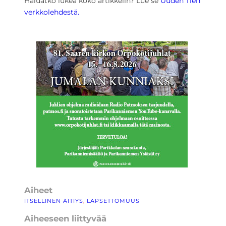
Haluatko lukea koko artikkelin? Lue se
Uuden Tien
verkkolehdestä.
Aiheet
ITSELLINEN ÄITIYS
, 
LAPSETTOMUUS
Aiheeseen liittyvää