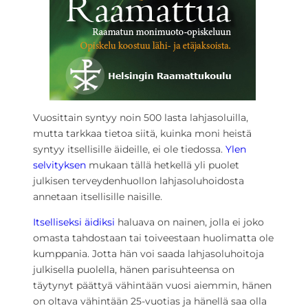
Vuosittain syntyy noin 500 lasta lahjasoluilla,
mutta tarkkaa tietoa siitä, kuinka moni heistä
syntyy itsellisille äideille, ei ole tiedossa.
Ylen
selvityksen
mukaan tällä hetkellä yli puolet
julkisen terveydenhuollon lahjasoluhoidosta
annetaan itsellisille naisille.
Itselliseksi äidiksi
haluava on nainen, jolla ei joko
omasta tahdostaan tai toiveestaan huolimatta ole
kumppania. Jotta hän voi saada lahjasoluhoitoja
julkisella puolella, hänen parisuhteensa on
täytynyt päättyä vähintään vuosi aiemmin, hänen
on oltava vähintään 25-vuotias ja hänellä saa olla