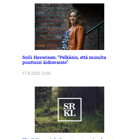
Soili Haverinen: ”Pelkäsin, että minulta
puuttuisi äidinvaisto”
17.9.2021 13:01