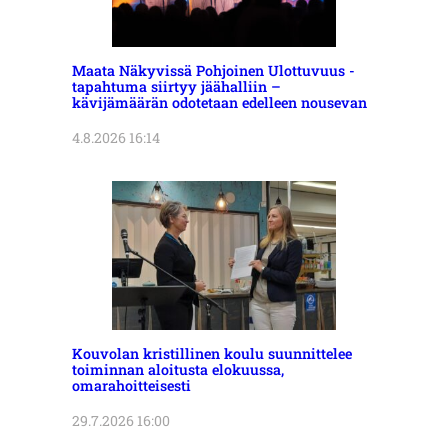
Maata Näkyvissä Pohjoinen Ulottuvuus -
tapahtuma siirtyy jäähalliin –
kävijämäärän odotetaan edelleen nousevan
4.8.2026 16:14
Kouvolan kristillinen koulu suunnittelee
toiminnan aloitusta elokuussa,
omarahoitteisesti
29.7.2026 16:00