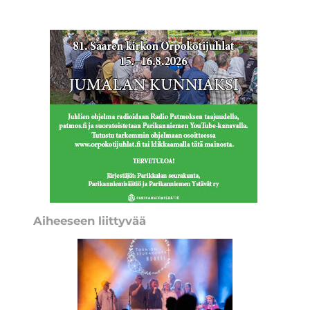
Aiheeseen liittyvää