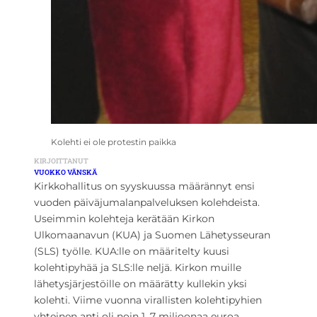
Kolehti ei ole protestin paikka
KIRJOITTANUT
VUOKKO VÄNSKÄ
Kirkkohallitus on syyskuussa määrännyt ensi
vuoden päiväjumalanpalveluksen kolehdeista.
Useimmin kolehteja kerätään Kirkon
Ulkomaanavun (KUA) ja Suomen Lähetysseuran
(SLS) työlle. KUA:lle on määritelty kuusi
kolehtipyhää ja SLS:lle neljä. Kirkon muille
lähetysjärjestöille on määrätty kullekin yksi
kolehti. Viime vuonna virallisten kolehtipyhien
yhteinen anti oli noin 1, 7 miljoonaa euroa.