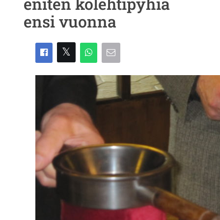
eniten kolehtipyhiä
ensi vuonna