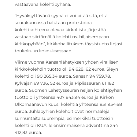
vastaavana kolehtipyhänä.
”Hyväksyttävänä syynä ei voi pitää sitä, että
seurakunnassa halutaan protestoida
kolehtikohteena olevaa kirkollista järjestöä
vastaan siirtämällä kolehti ns. hiljaisempaan
kirkkopyhään”, kirkkohallituksen täysistunto linjasi
toukokuun kokouksessaan.
Viime vuonna Kansanlähetyksen yhden virallisen
kirkkokolehdin tuotto oli 94 628, 62 euroa. Sleyn
kolehti oli 90 265,34 euroa, Sansan 94 759,78,
Kylväjän 69 736, 52 euroa ja Pipliaseuran 61 182
euroa. Suomen Lähetysseuran neljän kolehtipyhän
tuotto oli yhteensä 407 843,94 euroa ja Kirkon
Ulkomaanavun kuusi kolehtia yhteensä 831 954,68
euroa. Juhlapyhien kolehdit ovat normaaleja
sunnuntaita suurempia, esimerkiksi tuottoisin
kolehti oli KUA:lle ensimmäisenä adventtina 244
412,83 euroa.