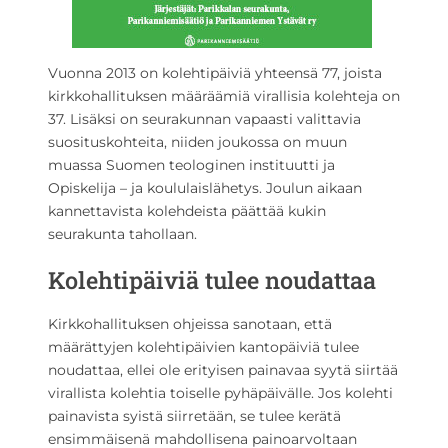
Vuonna 2013 on kolehtipäiviä yhteensä 77, joista
kirkkohallituksen määräämiä virallisia kolehteja on
37. Lisäksi on seurakunnan vapaasti valittavia
suosituskohteita, niiden joukossa on muun
muassa Suomen teologinen instituutti ja
Opiskelija – ja koululaislähetys. Joulun aikaan
kannettavista kolehdeista päättää kukin
seurakunta tahollaan.
Kolehtipäiviä tulee noudattaa
Kirkkohallituksen ohjeissa sanotaan, että
määrättyjen kolehtipäivien kantopäiviä tulee
noudattaa, ellei ole erityisen painavaa syytä siirtää
virallista kolehtia toiselle pyhäpäivälle. Jos kolehti
painavista syistä siirretään, se tulee kerätä
ensimmäisenä mahdollisena painoarvoltaan