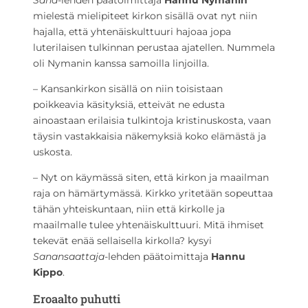
Sana
-lehden päätoimittaja
Hannu Nymanin
mielestä mielipiteet kirkon sisällä ovat nyt niin
hajalla, että yhtenäiskulttuuri hajoaa jopa
luterilaisen tulkinnan perustaa ajatellen. Nummela
oli Nymanin kanssa samoilla linjoilla.
– Kansankirkon sisällä on niin toisistaan
poikkeavia käsityksiä, etteivät ne edusta
ainoastaan erilaisia tulkintoja kristinuskosta, vaan
täysin vastakkaisia näkemyksiä koko elämästä ja
uskosta.
– Nyt on käymässä siten, että kirkon ja maailman
raja on hämärtymässä. Kirkko yritetään sopeuttaa
tähän yhteiskuntaan, niin että kirkolle ja
maailmalle tulee yhtenäiskulttuuri. Mitä ihmiset
tekevät enää sellaisella kirkolla? kysyi
Sanansaattaja
-lehden päätoimittaja
Hannu
Kippo
.
Eroaalto puhutti