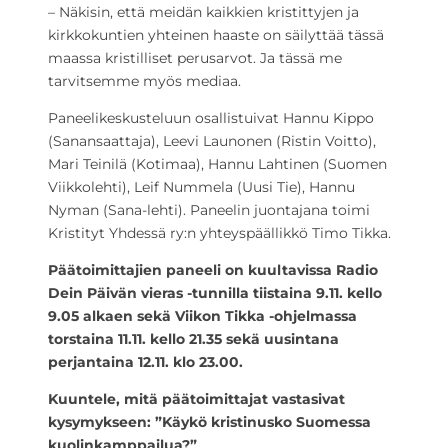
– Näkisin, että meidän kaikkien kristittyjen ja
kirkkokuntien yhteinen haaste on säilyttää tässä
maassa kristilliset perusarvot. Ja tässä me
tarvitsemme myös mediaa.
Paneelikeskusteluun osallistuivat Hannu Kippo
(Sanansaattaja), Leevi Launonen (Ristin Voitto),
Mari Teinilä (Kotimaa), Hannu Lahtinen (Suomen
Viikkolehti), Leif Nummela (Uusi Tie), Hannu
Nyman (Sana-lehti). Paneelin juontajana toimi
Kristityt Yhdessä ry:n yhteyspäällikkö Timo Tikka.
Päätoimittajien paneeli on kuultavissa Radio
Dein Päivän vieras -tunnilla tiistaina 9.11. kello
9.05 alkaen sekä Viikon Tikka -ohjelmassa
torstaina 11.11. kello 21.35 sekä uusintana
perjantaina 12.11. klo 23.00.
Kuuntele, mitä päätoimittajat vastasivat
kysymykseen: ”Käykö kristinusko Suomessa
kuolinkamppailua?”