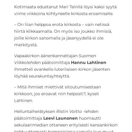
Kotimaata edustanut Mari Teinilä löysi kaksi syytä
viime viikkoina kiihtyneelle kirkosta eroamiselle.
– On liian helppoa erota kirkosta – vain netissä
hiirtä klikkaamalla. On myös iso joukko ihmisiä,
joille kirkon sanomalla ja jäsenyydellä ei ole
merkitystä.
Vapaakirkon äänenkannattajan
Suomen
Viikkolehden
päätoimittaja
Hannu Lahtinen
ihmetteli evankelis-luterilaisen kirkon jäsenten
löyhää seurakuntayhteyttä.
– Mitä ihmiset miettivät sitoutumisestaan
kirkkoon, jos eroavat niin helposti?, kyseli
Lahtinen.
Helluntaiherätyksen
Ristin Voitto
-lehden
päätoimittaja
Leevi Launonen
huomautti
sekulaarimedian ottaneen erityisesti kansankirkon
kohtuuttomasti hampaisiinsa samalla kun muut