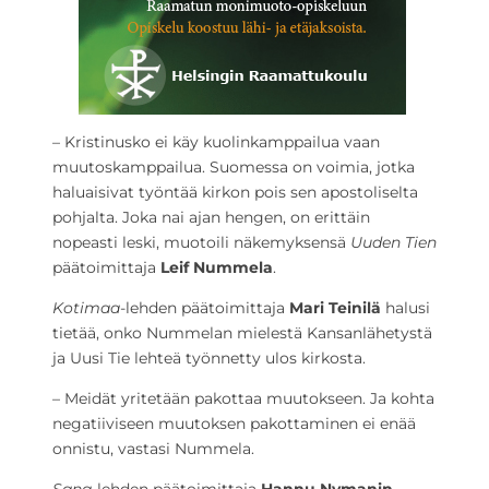
– Kristinusko ei käy kuolinkamppailua vaan
muutoskamppailua. Suomessa on voimia, jotka
haluaisivat työntää kirkon pois sen apostoliselta
pohjalta. Joka nai ajan hengen, on erittäin
nopeasti leski, muotoili näkemyksensä
Uuden Tien
päätoimittaja
Leif Nummela
.
Kotimaa
-lehden päätoimittaja
Mari Teinilä
halusi
tietää, onko Nummelan mielestä Kansanlähetystä
ja Uusi Tie lehteä työnnetty ulos kirkosta.
– Meidät yritetään pakottaa muutokseen. Ja kohta
negatiiviseen muutoksen pakottaminen ei enää
onnistu, vastasi Nummela.