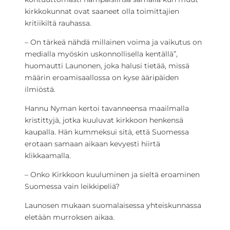
kirkkokunnat ovat saaneet olla toimittajien
kritiikiltä rauhassa.
– On tärkeä nähdä millainen voima ja vaikutus on
medialla myöskin uskonnollisella kentällä”,
huomautti Launonen, joka halusi tietää, missä
määrin eroamisaallossa on kyse ääripäiden
ilmiöstä.
Hannu Nyman kertoi tavanneensa maailmalla
kristittyjä, jotka kuuluvat kirkkoon henkensä
kaupalla. Hän kummeksui sitä, että Suomessa
erotaan samaan aikaan kevyesti hiirtä
klikkaamalla.
– Onko Kirkkoon kuuluminen ja sieltä eroaminen
Suomessa vain leikkipeliä?
Launosen mukaan suomalaisessa yhteiskunnassa
eletään murroksen aikaa.