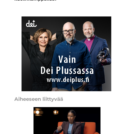
Aiheeseen liittyvää